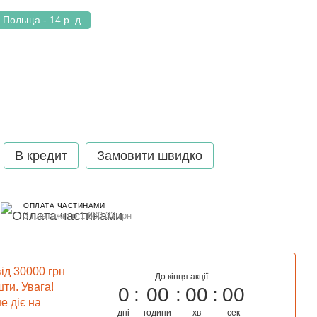
Польща - 14 р. д.
В кредит
Замовити швидко
ОПЛАТА ЧАСТИНАМИ
3 платежі по 1 680.33 грн
ід 30000 грн
До кінця акції
ти. Увага!
0
00
00
00
е діє на
дні
години
хв
сек