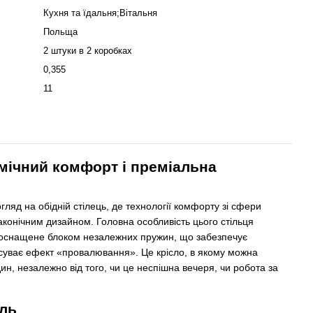
Кухня та їдальня;Вітальня
Польща
2 штуки в 2 коробках
0,355
11
амічний комфорт і преміальна
ляд на обідній стілець, де технології комфорту зі сфери
аконічним дизайном. Головна особливість цього стільця
 оснащене блоком незалежних пружин, що забезпечує
усуває ефект «провалювання». Це крісло, в якому можна
ин, незалежно від того, чи це неспішна вечеря, чи робота за
иль