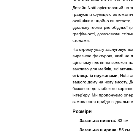
Дизайн Notti орієнтований на 
градусів із функцією автомати
охайнішим: щойно ви встаєте, 
ідеальну геометрію обідньої гр
графічності, дозволяючи стільц
столами.
На окрему увагу заслуговує тк
виразною фактурою, який не л
щільному плетінню волокон тка
важливо для меблів, які актив
стілець із пружинами
, Notti
вашого дому на нову висоту. Дос
бежевого до глибокого коричне
інтер’єру. Ми пропонуємо опе
замовлення приїде в ідеальном
Розміри
Загальна висота:
83 см
Загальна ширина:
55 см