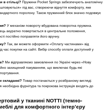
и в стільці?
Пружини Pocket Springs забезпечують анатомічну
аштовуються» під вас, створюючи відчуття комфорту, яке
тандартного поролону. Також пружинний блок значно подовжує
ня?
У механізм повороту вбудована поворотна пружина.
лець акуратно повертається в центральне положення,
сті постійно поправляти його вручну.
пку?
Так, ви можете оформити «Оплату частинами» від
д час покупки на сайті. Вибір способу оплати доступний у
ка?
Ми відправляємо замовлення по Україні через «Нову
ійно захищений пакуванням, що виключає будь-які
спортування.
и складанні?
Товар постачається у розібраному вигляді.
 необхідна фурнітура та покрокова інструкція входять до
ертовий у тканині NOTTI (темно-
меблі для комфортного інтер’єру