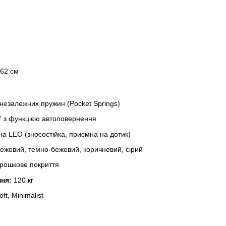
62 см
незалежних пружин (Pocket Springs)
° з функцією автоповернення
а LEO (зносостійка, приємна на дотик)
ежевий, темно-бежевий, коричневий, сірий
рошкове покриття
ня:
120 кг
ft, Minimalist