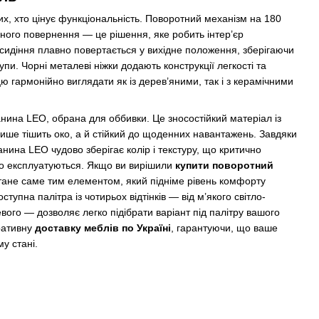
тих, хто цінує функціональність. Поворотний механізм на 180
чного повернення — це рішення, яке робить інтер’єр
сидіння плавно повертається у вихідне положення, зберігаючи
упи. Чорні металеві ніжки додають конструкції легкості та
ю гармонійно виглядати як із дерев’яними, так і з керамічними
анина LEO, обрана для оббивки. Це зносостійкий матеріал із
ише тішить око, а й стійкий до щоденних навантажень. Завдяки
нина LEO чудово зберігає колір і текстуру, що критично
но експлуатуються. Якщо ви вирішили
купити поворотний
 стане саме тим елементом, який підніме рівень комфорту
тупна палітра із чотирьох відтінків — від м’якого світло-
вого — дозволяє легко підібрати варіант під палітру вашого
ративну
доставку меблів по Україні
, гарантуючи, що ваше
у стані.