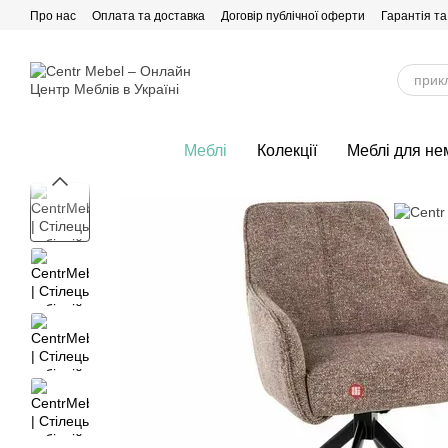
Перейти до основного контенту
Про нас
Оплата та доставка
Договір публічної оферти
Гарантія та
Меблі
Колекції
Меблі для не