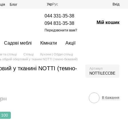
Укр
Рус
Вхід
ція
Блог
044 331-35-38
Мій кошик
094 831-35-38
Передзвонити вам?
Садові меблі
Кімнати
Акції
и та стільці
Стільці
Кухонні | Обідні стільці
ь обідній обертовий у тканині NOTTI (темно-бежевий)
овий у тканині NOTTI (темно-
Артикул
NOTTILECCBE
грн
В бажання
100