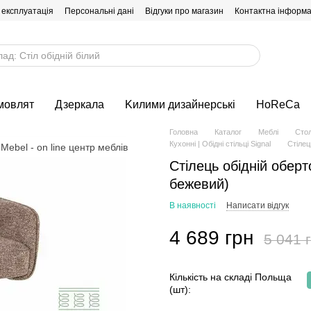
 експлуатація
Персональні дані
Відгуки про магазин
Контактна інформа
мовлят
Дзеркала
Kилими дизайнерські
HoReCa
Головна
Каталог
Меблі
Стол
Кухонні | Обідні стільці Signal
Стілец
Стілець обідній оберт
бежевий)
В наявності
Написати відгук
4 689 грн
5 041 
Кількість на складі Польща
(шт):