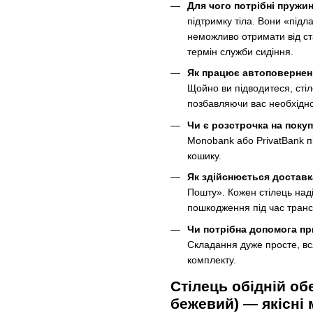
Для чого потрібні пружин
підтримку тіла. Вони «підл
неможливо отримати від с
термін служби сидіння.
Як працює автоповернен
Щойно ви підводитеся, сті
позбавляючи вас необхідно
Чи є розстрочка на поку
Monobank або PrivatBank пі
кошику.
Як здійснюється достав
Пошту». Кожен стілець над
пошкодження під час тран
Чи потрібна допомога пр
Складання дуже просте, вся
комплекту.
Стілець обідній об
бежевий) — якісні 