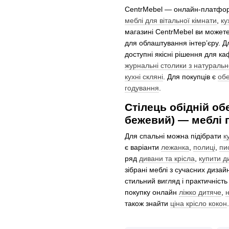
CentrMebel — онлайн-платформ
меблі для вітальної кімнати
,
ку
магазині CentrMebel ви может
для облаштування інтер’єру. Д
доступні якісні рішення для ка
журнальні столики з натураль
кухні скляні
. Для покупців є
обе
годування
.
Стілець обідній об
бежевий) — меблі п
Для спальні можна підібрати
к
є варіанти
лежанка
,
полиці
,
пи
ряд
дивани та крісла
,
купити д
зібрані меблі з сучасних дизай
стильний вигляд і практичність
покупку онлайн
ліжко дитяче
,
також знайти
ціна крісло кокон
.