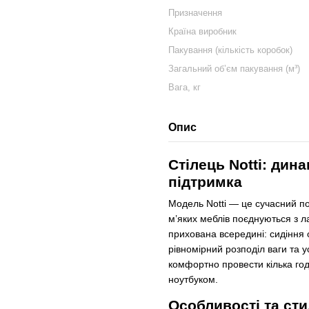
Призначення
Країна виробник
Пакування (кількість коробок)
Загальний об’єм пакування (м³)
Вага, кг
Опис
Стілець Notti: дин
підтримка
Модель Notti — це сучасний пог
м’яких меблів поєднуються з л
прихована всередині: сидіння
рівномірний розподіл ваги та 
комфортно провести кілька год
ноутбуком.
Особливості та ст