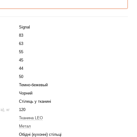
Signal
83
63
55
45
44
50
Темно-бежевый
Чорний
Стілець у тканині
), кг
120
Тканина LEO
Метал
Обідні (кухонні) стільці