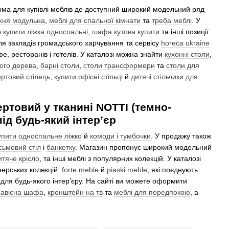
а для купівлі меблів де доступний широкий модельний ряд
хня модульна
,
меблі для спальної кімнати
та
треба меблі
. У
е
купити ліжка односпальні
,
шафа кутова купити
та інші позиції
ля закладів громадського харчування та сервісу
horeca ukraine
фе, ресторанів і готелів. У каталозі можна знайти
кухонні столи
,
ного дерева
,
барні столи
,
столи трансформери
та
столи для
ртовий стілець
,
купити офісні стільці
й
дитячі стільчики для
ертовий у тканині NOTTI (темно-
ід будь-який інтер’єр
упити односпальне ліжко
й
комоди і тумбочки
. У продажу також
сьмовий стіл
і
банкетку
. Магазин пропонує широкий модельний
итяче крісло
, та інші меблі з популярних колекцій. У каталозі
нерських колекцій:
forte meble
й
piaski meble
, які поєднують
 для будь-якого інтер’єру. На сайті ви можете оформити
навісна шафа
,
кронштейн на тв
та
меблі для передпокою
, а