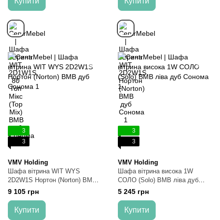
Купити
Купити
3
3
3
3
VMV Holding
VMV Holding
Шафа вітрина WIT WYS
Шафа вітрина висока 1W
2D2W1S Нортон (Norton) ВМВ
СОЛО (Solo) ВМВ ліва дуб
дуб Сонома
Сонома
9 105 грн
5 245 грн
Купити
Купити