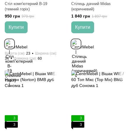
Стіл комп'ютерний B-19
Стілець дачний Midas
(темний горіх)
(коричневий)
950 грн
1 840 грн
979 грн
1 897 грн
Купити
Купити
Висота (см)
23
Ширина (см)
34
Довжина (см)
60
3
3
3
3