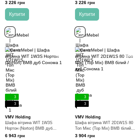
дуб Сонома
Сонома
3 226 грн
3 226 грн
Купити
Купити
3
3
3
3
VMV Holding
VMV Holding
Шафа вітрина WIT 1W3S
Шафа вітрина WIT 2D1W1S 80
Нортон (Norton) ВМВ дуб
Топ Мікс (Top Mix) ВМВ білий /
Сонома
дуб Сонома
6 943 грн
3 904 грн