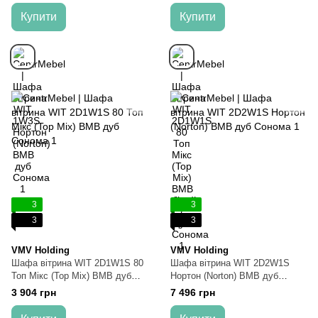
Купити
Купити
3
3
3
3
VMV Holding
VMV Holding
Шафа вітрина WIT 2D1W1S 80
Шафа вітрина WIT 2D2W1S
Топ Мікс (Top Mix) ВМВ дуб
Нортон (Norton) ВМВ дуб
Сонома
Сонома
3 904 грн
7 496 грн