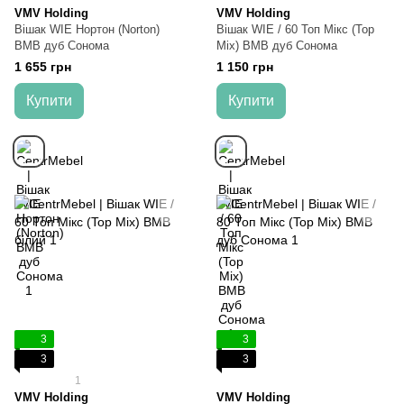
VMV Holding
VMV Holding
Вішак WIE Нортон (Norton)
Вішак WIE / 60 Топ Мікс (Top
ВМВ дуб Сонома
Mix) ВМВ дуб Сонома
1 655 грн
1 150 грн
Купити
Купити
3
3
3
3
1
VMV Holding
VMV Holding