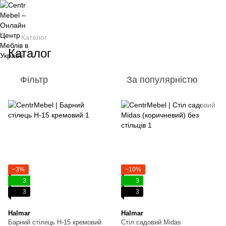
Каталог
Каталог
Фільтр
За популярністю
−3%
−10%
3
3
3
3
Halmar
Halmar
Барний стілець H-15 кремовий
Стіл садовий Midas