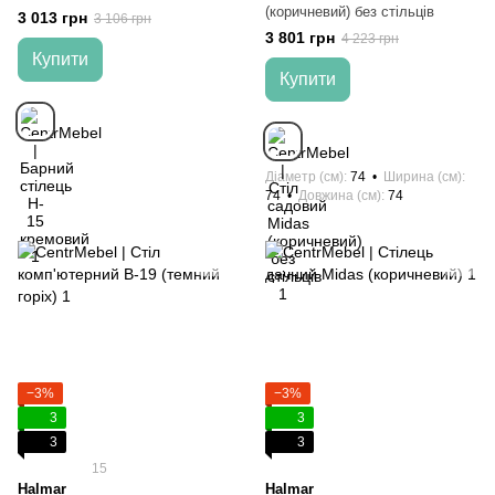
(коричневий) без стільців
3 013 грн
3 106 грн
3 801 грн
4 223 грн
Купити
Купити
Діаметр (см)
74
Ширина (см)
74
Довжина (см)
74
−3%
−3%
3
3
3
3
15
Halmar
Halmar