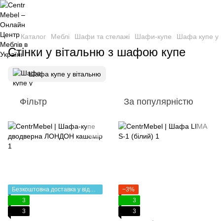
Каталог
Меблі
Шафи та стелажі
Шафи-купе
Шафа купе у 
Стінки у вітальню з шафою купе
Шафа купе у вітальню
Фільтр
За популярністю
Безкоштовна доставка у відділення НП
−3%
3
3
3
3