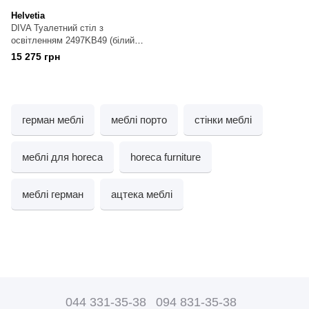
Helvetia
DIVA Туалетний стіл з
освітленням 2497KB49 (білий
глянець)
15 275 грн
герман меблі
меблі порто
стінки меблі
меблі для horeca
horeca furniture
меблі герман
ацтека меблі
044 331-35-38
094 831-35-38