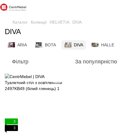
Каталог
Колекції
HELVETIA
DIVA
DIVA
ARIA
BOTA
DIVA
HALLE
Фільтр
За популярністю
3
3