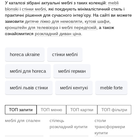
У каталозі зібрані актуальні меблі з таких колекцій:
mebli
blonski
і
стінки меблі
, які поєднують мінімалістичний стиль і
практичні рішення для сучасного інтер’єру. На сайті ви можете
замовити
дитяче ліжко для немовляти
,
кутові шафи
,
кронштейн для телевізора
і
меблі передпокій
, а також
ознайомитися
розкладний диван ціна
.
horeca ukraine
стінки меблі
меблі для horeca
меблі герман
меблі львів стінки
меблі кентукі
meble forte
ТОП запити
ТОП меню
ТОП картки
ТОП фільтри
меблі для спален
стілець
столи
Cт
Ту
чо
розкладний купити
трансформери
Ст
д
ку
купити
ди
Ст
ст