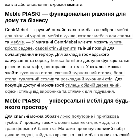
житла або оновлення окремої кімнати.
Meble PIASKI — функціональні рішення для
дому та бізнесу
CentrMebel — зручний онлайн-салон меблів де зібрані
меблі
для вітальні україна
,
меблі в кухню
,
каталог меблів для спальні
та
меблів
. — У магазині CentrMebel клієнти можуть
купити
крісло садове
,
садові стільці купити
та інші позиції для
облаштування інтер’єру. Для закладів громадського
харчування та сервісу
horeca furniture
доступні функціональні
рішення для кафе, ресторанів і готелів. У каталозі можна
знайти
кухонного стола
,
скляний журнальний столик
,
барні
столи
,
туалетний столик
та
розкладний кухонний стіл
. Для
покупців доступні можливості
стілець обідній дерев яний
,
офісні стільці від виробника
та
стільчик для годування
.
Meble PIASKI — універсальні меблі для будь-
якого простору
Для спальні можна обрати
ліжко полуторне
і
приліжкова
тумба
. У продажу також є
обідні комплекти
,
комоди
,
стіл
трансформер
й
банкетка
. Магазин пропонує великий вибір
дивани садові
,
гойдалка крісло
, та інші меблі з нових колекцій.