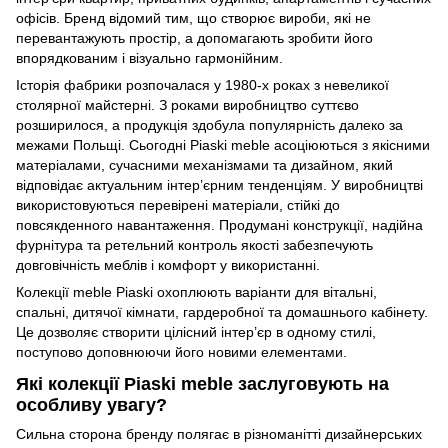
офісів. Бренд відомий тим, що створює вироби, які не
перевантажують простір, а допомагають зробити його
впорядкованим і візуально гармонійним.
Історія фабрики розпочалася у 1980-х роках з невеликої
столярної майстерні. З роками виробництво суттєво
розширилося, а продукція здобула популярність далеко за
межами Польщі. Сьогодні Piaski meble асоціюються з якісними
матеріалами, сучасними механізмами та дизайном, який
відповідає актуальним інтер’єрним тенденціям. У виробництві
використовуються перевірені матеріали, стійкі до
повсякденного навантаження. Продумані конструкції, надійна
фурнітура та ретельний контроль якості забезпечують
довговічність меблів і комфорт у використанні.
Колекції meble Piaski охоплюють варіанти для вітальні,
спальні, дитячої кімнати, гардеробної та домашнього кабінету.
Це дозволяє створити цілісний інтер’єр в одному стилі,
поступово доповнюючи його новими елементами.
Які колекції Piaski meble заслуговують на
особливу увагу?
Сильна сторона бренду полягає в різноманітті дизайнерських