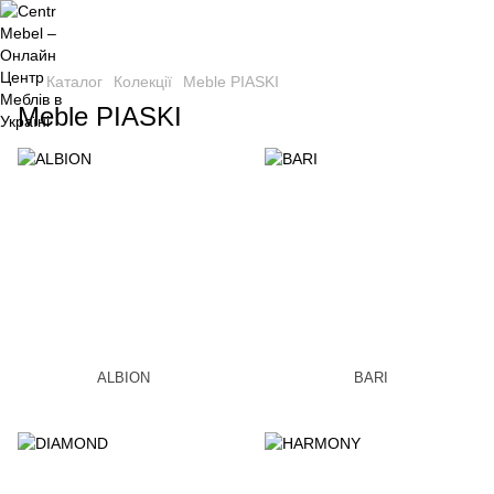
Каталог
Колекції
Meble PIASKI
Meble PIASKI
ALBION
BARI