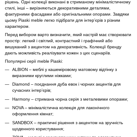
рішень. Одні колекції виконані в стриманому мінімалістичному
стилі, інші – вирізняються декоративними деталями,
фактурними фасадами або оригінальними опорами. Завдяки
цьому Piaski meble легко підібрати для інтер’єрів з різним
характером.
Перед вибором варто визначити, який настрій має створювати
простір: легкий і світлий, контрастний і графічний або
вишуканий з акцентом на декоративність. Колекції бренду
дають можливість реалізувати кожен з цих сценаріїв.
Популярні серії meble Piaski:
ALBION – меблі у кашеміровому матовому відтінку з
виразними круглими ніжками;
Diamond – поєднання дуба евок і чорних акцентів для
сучасних інтер’єрів;
Harmony – стримана чорна серія з металевими опорами;
NOVA – мінімалістична колекція для лаконічного
оформлення кімнат;
SANDBOX – практичні рішення з акцентом на зручність
щоденного користування;