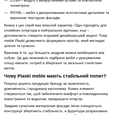
ZOVA – модулі з заокругленими кутами та елегантною
геометрією;
ROYAL – меблі з декоративними золотистими деталями та
виразною текстурою фасадів.
Кожна з цих серій має власний характер. Одні підходять для
спокійних інтер’єрів в нейтральних відтінках, інші –
допомагають створити яскравий дизайнерський акцент. Тому
meble Piaski дозволяють формувати простір, який виглядає
цілісно та сучасно.
Важливо й те, що більшість модулів можна комбінувати між
собою. Це дає можливість підібрати меблі з урахуванням
площі кімнати, потреб в зберіганні та загальної стилістики
житла.
Чому Piaski meble мають стабільний попит?
Покупці цінують продукцію бренду за практичність,
довговічність і продуману ергономіку. Кожен елемент
створюється так, щоб забезпечити комфорт в повсякденному
користуванні та водночас прикрашати інтер’єр.
Завдяки сучасним матеріалам фасади легко очищуються,
конструкції зберігають стабільність, а фурнітура розрахована