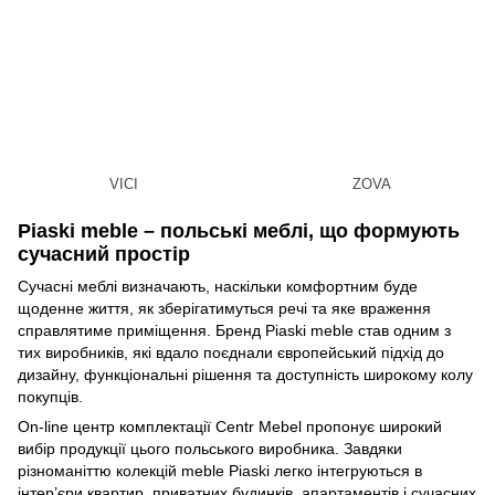
VICI
ZOVA
Piaski meble – польські меблі, що формують
сучасний простір
Сучасні меблі визначають, наскільки комфортним буде
щоденне життя, як зберігатимуться речі та яке враження
справлятиме приміщення. Бренд Piaski meble став одним з
тих виробників, які вдало поєднали європейський підхід до
дизайну, функціональні рішення та доступність широкому колу
покупців.
On-line центр комплектації Centr Mebel пропонує широкий
вибір продукції цього польського виробника. Завдяки
різноманіттю колекцій meble Piaski легко інтегруються в
інтер’єри квартир, приватних будинків, апартаментів і сучасних