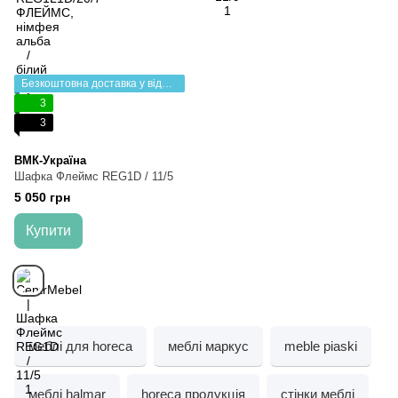
Безкоштовна доставка у відділення НП
3
3
ВМК-Україна
Шафка Флеймс REG1D / 11/5
5 050 грн
Купити
меблі для horeca
меблі маркус
meble piaski
меблі halmar
horeca продукція
стінки меблі