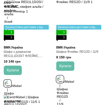
Безкоштовна доставка у відділення НП
Безкоштовна доставка у відділення НП
3
3
3
3
ВМК-Україна
ВМК-Україна
Шафа з дзеркалом
Шафка Флеймс REG2D / 11/9
REG1L1D/20/7 ФЛЕЙМС,
8 150 грн
німфея альба / білий глянець
10 140 грн
Купити
Купити