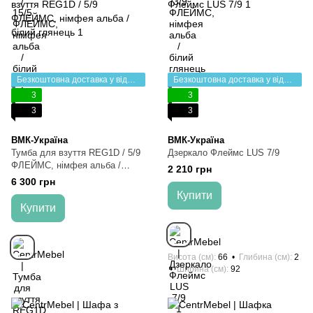
Безкоштовна доставка у відділення НП
Безкоштовна доставка у відділення НП
3
3
3
3
ВМК-Україна
ВМК-Україна
Тумба для взуття REG1D / 5/9
Дзеркало Флеймс LUS 7/9
ФЛЕЙМС, німфея альба /
2 210 грн
білий глянець
6 300 грн
Купити
Купити
Висота (см)
66
Глибина (см)
2
Ширина (см)
92