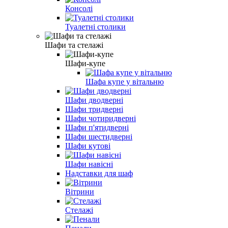
Консолі
Туалетні столики
Шафи та стелажі
Шафи-купе
Шафа купе у вітальню
Шафи дводверні
Шафи тридверні
Шафи чотиридверні
Шафи п'ятидверні
Шафи шестидверні
Шафи кутові
Шафи навісні
Надставки для шаф
Вітрини
Стелажі