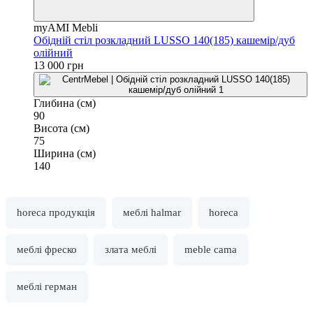
myAMI Mebli
Обідній стіл розкладний LUSSO 140(185) кашемір/дуб
олійний
13 000 грн
Глибина (см)
90
Висота (см)
75
Ширина (см)
140
horeca продукція
меблі halmar
horeca
меблі фреско
злата меблі
meble cama
меблі герман