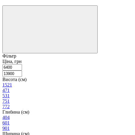
Фільтр
Ціна, грн
Висота (см)
152
1
47
1
53
1
75
1
77
2
Глибина (см)
40
4
60
1
90
1
Ширина (см)