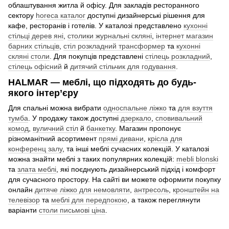
облаштування житла й офісу. Для закладів ресторанного
сектору
horeca каталог
доступні дизайнерські рішення для
кафе, ресторанів і готелів. У каталозі представлено
кухонні
стільці дерев яні
,
столики журнальні скляні
,
інтернет магазин
барних стільців
,
стіл розкладний трансформер
та
кухонні
скляні столи
. Для покупців представлені
стілець розкладний
,
стілець офісний
й
дитячий стільчик для годування
.
HALMAR — меблі, що підходять до будь-
якого інтер’єру
Для спальні можна вибрати
односпальне ліжко
та
для взуття
тумба
. У продажу також доступні
дзеркало
,
сповивальний
комод
,
вуличний стіл
й
банкетку
. Магазин пропонує
різноманітний асортимент
прямі дивани
,
крісла для
конференц залу
, та інші меблі сучасних колекцій. У каталозі
можна знайти меблі з таких популярних колекцій:
mebli blonski
та
злата меблі
, які поєднують дизайнерський підхід і комфорт
для сучасного простору. На сайті ви можете оформити покупку
онлайн
дитяче ліжко для немовляти
,
антресоль
,
кронштейн на
телевізор
та
меблі для передпокою
, а також переглянути
варіанти
столи письмові ціна
.