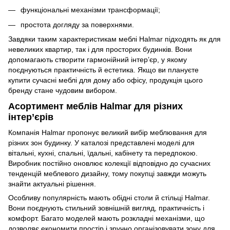
функціональні механізми трансформації;
простота догляду за поверхнями.
Завдяки таким характеристикам меблі Halmar підходять як для
невеликих квартир, так і для просторих будинків. Вони
допомагають створити гармонійний інтер’єр, у якому
поєднуються практичність й естетика. Якщо ви плануєте
купити сучасні меблі для дому або офісу, продукція цього
бренду стане чудовим вибором.
Асортимент меблів Halmar для різних
інтер’єрів
Компанія Halmar пропонує великий вибір меблювання для
різних зон будинку. У каталозі представлені моделі для
вітальні, кухні, спальні, їдальні, кабінету та передпокою.
Виробник постійно оновлює колекції відповідно до сучасних
тенденцій меблевого дизайну, тому покупці завжди можуть
знайти актуальні рішення.
Особливу популярність мають обідні столи й стільці Halmar.
Вони поєднують стильний зовнішній вигляд, практичність і
комфорт. Багато моделей мають розкладні механізми, що
дозволяє економити простір і зручно організовувати зону для