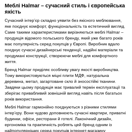
Меблі Halmar – сучасний стиль і європейська
якість
Сучасний інтер’єр складно уявити без якісного меблювання,
яке поєднує комфорт, функціональність та естетичний вигляд.
Саме такими характеристиками вирізняються меблі Halmar –
продукція відомого польського бренду, який уже багато років
має популярність серед покупців у Європі. Виробник вдало
поєднує сучасні дизайнерські тенденції, надійні матеріали та
продумані конструкції, створюючи меблі для комфортного
життя.
Бренд Halmar приділяє особливу увагу якості виробництва.
Тому використовуються міцні плити МДФ, натуральна
деревина, метал, загартоване скло й зносостійкі тканини.
Завдяки цьому продукція має тривалий термін експлуатації та
зберігає привабливий зовнішній вигляд навіть після багатьох
років використання.
Меблі Halmar гармонійно поєднуються з різними стилями
інтер’єру. Вони чудово доповнюють сучасні квартири, приватні
будинки, офіси, ресторани й готелі. Лаконічний дизайн,
ергономіка та практичність роблять цей бренд одним із
найпопулярніших серед покупців інтернет-магазину