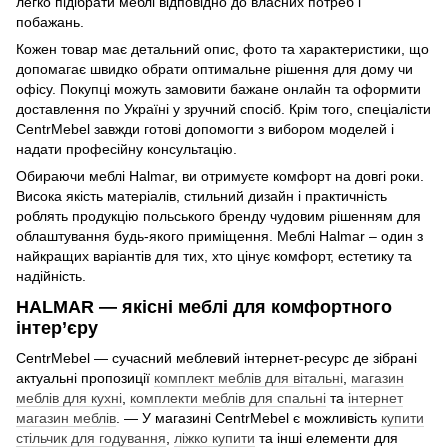
легко підібрати меблі відповідно до власних потреб і
побажань.
Кожен товар має детальний опис, фото та характеристики, що
допомагає швидко обрати оптимальне рішення для дому чи
офісу. Покупці можуть замовити бажане онлайн та оформити
доставлення по Україні у зручний спосіб. Крім того, спеціалісти
CentrMebel завжди готові допомогти з вибором моделей і
надати професійну консультацію.
Обираючи меблі Halmar, ви отримуєте комфорт на довгі роки.
Висока якість матеріалів, стильний дизайн і практичність
роблять продукцію польського бренду чудовим рішенням для
облаштування будь-якого приміщення. Меблі Halmar – один з
найкращих варіантів для тих, хто цінує комфорт, естетику та
надійність.
HALMAR — якісні меблі для комфортного
інтер’єру
CentrMebel — сучасний меблевий інтернет-ресурс де зібрані
актуальні пропозиції
комплект меблів для вітальні
,
магазин
меблів для кухні
,
комплекти меблів для спальні
та
інтернет
магазин меблів
. — У магазині CentrMebel є можливість
купити
стільчик для годування
,
ліжко купити
та інші елементи для