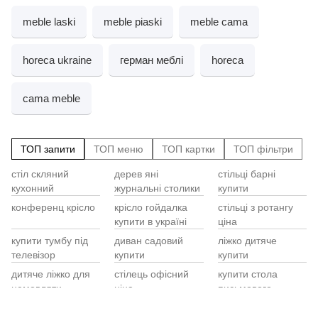
meble laski
meble piaski
meble cama
horeca ukraine
герман меблі
horeca
cama meble
ТОП запити
ТОП меню
ТОП картки
ТОП фільтри
стіл скляний
дерев яні
стільці барні
Cт
Ос
ст
кухонний
журнальні столики
купити
Ст
ди
конференц крісло
крісло гойдалка
стільці з ротангу
Ш
Ме
купити в україні
ціна
ов
Кр
Ко
ку
купити тумбу під
диван садовий
ліжко дитяче
I
Ту
телевізор
купити
купити
кр
Ша
Жу
чо
Са
дитяче ліжко для
стілець офісний
купити стола
кв
Ме
немовляти
ціна
письмового
G
кр
стілець шкіряний
стілець барний
меблі для вітальні
К