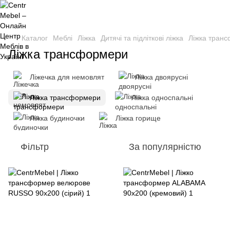
Каталог
Меблі
Ліжка
Дитячі та підліткові ліжка
Ліжка тран
Ліжка трансформери
Ліжечка для немовлят
Ліжка двоярусні
Ліжка трансформери
Ліжка односпальні
Ліжка будиночки
Ліжка горище
Фільтр
За популярністю