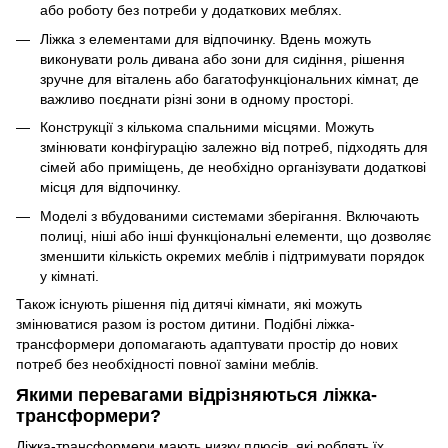
або роботу без потреби у додаткових меблях.
Ліжка з елементами для відпочинку. Вдень можуть
виконувати роль дивана або зони для сидіння, рішення
зручне для віталень або багатофункціональних кімнат, де
важливо поєднати різні зони в одному просторі.
Конструкції з кількома спальними місцями. Можуть
змінювати конфігурацію залежно від потреб, підходять для
сімей або приміщень, де необхідно організувати додаткові
місця для відпочинку.
Моделі з вбудованими системами зберігання. Включають
полиці, ніші або інші функціональні елементи, що дозволяє
зменшити кількість окремих меблів і підтримувати порядок
у кімнаті.
Також існують рішення під дитячі кімнати, які можуть
змінюватися разом із ростом дитини. Подібні ліжка-
трансформери допомагають адаптувати простір до нових
потреб без необхідності повної заміни меблів.
Якими перевагами відрізняються ліжка-
трансформери?
Ліжка-трансформери мають низку плюсів, які роблять їх