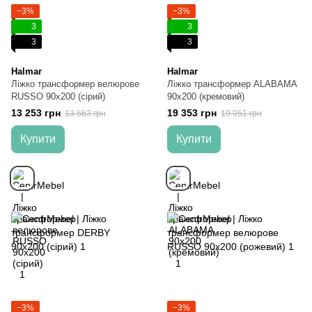
−3%
−3%
3
3
3
3
Halmar
Halmar
Ліжко трансформер велюрове
Ліжко трансформер ALABAMA
RUSSO 90x200 (сірий)
90х200 (кремовий)
13 253 грн
19 353 грн
13 663 грн
19 951 грн
Купити
Купити
−3%
−3%