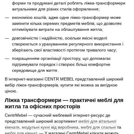
форми та продумані деталі роблять ліжка-трансформери
актуальними для різних стилів оформлення;
економією коштів, адже одне ліжко-трансформер може
замінити кілька окремих предметів меблів, що дозволяє
оптимізувати витрати на облаштування житла;
довговічністю і надійністю, оскільки якісні моделі
створюються з урахуванням регулярного використання і
зберігають свої властивості протягом тривалого часу;
покращенням організації простору, що допомагає
підтримувати порядок і створює більш комфортне
середовище для життя.
В інтернет-магазині CENTR MEBEL представлений широкий
вибір ліжок-трансформерів, купити які можна за вигідною
ціною.
Ліжка трансформери — практичні меблі для
житла та офісних просторів
CentrMebel — сучасний меблевий інтернет-ресурс де
представлений широкий асортимент
меблі для вітальної
кімнати
,
модульні кухні від виробника
,
меблі для спальні
та
меблі для кімнат
. — У магазині CentrMebel клієнти можуть