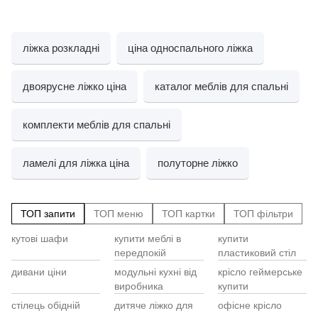
ліжка розкладні
ціна односпального ліжка
двоярусне ліжко ціна
каталог меблів для спальні
комплекти меблів для спальні
ламелі для ліжка ціна
полуторне ліжко
ТОП запити
ТОП меню
ТОП картки
ТОП фільтри
кутові шафи
купити меблі в
купити
Cт
Ст
ку
передпокій
пластиковий стіл
Ст
к
ди
18
дивани ціни
модульні кухні від
крісло геймерське
ст
Ме
виробника
купити
Ст
Ко
ро
стілець обідній
дитяче ліжко для
офісне крісло
ст
Ту
11