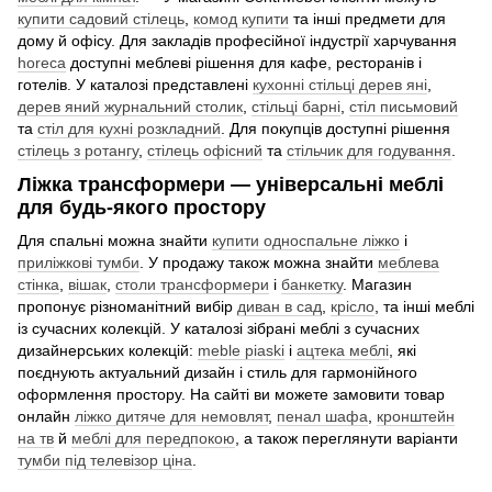
купити садовий стілець
,
комод купити
та інші предмети для
дому й офісу. Для закладів професійної індустрії харчування
horeca
доступні меблеві рішення для кафе, ресторанів і
готелів. У каталозі представлені
кухонні стільці дерев яні
,
дерев яний журнальний столик
,
стільці барні
,
стіл письмовий
та
стіл для кухні розкладний
. Для покупців доступні рішення
стілець з ротангу
,
стілець офісний
та
стільчик для годування
.
Ліжка трансформери — універсальні меблі
для будь-якого простору
Для спальні можна знайти
купити односпальне ліжко
і
приліжкові тумби
. У продажу також можна знайти
меблева
стінка
,
вішак
,
столи трансформери
і
банкетку
. Магазин
пропонує різноманітний вибір
диван в сад
,
крісло
, та інші меблі
із сучасних колекцій. У каталозі зібрані меблі з сучасних
дизайнерських колекцій:
meble piaski
і
ацтека меблі
, які
поєднують актуальний дизайн і стиль для гармонійного
оформлення простору. На сайті ви можете замовити товар
онлайн
ліжко дитяче для немовлят
,
пенал шафа
,
кронштейн
на тв
й
меблі для передпокою
, а також переглянути варіанти
тумби під телевізор ціна
.