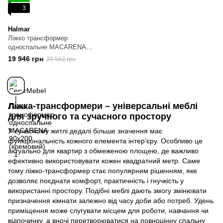
3
Halmar
Ліжко трансформер
односпальне MACARENA
90х200 (кремовий)
19 946 грн
20 563 грн
Ліжка-трансформери – універсальні меблі
для зручного та сучасного простору
У сучасному житлі дедалі більше значення має
функціональність кожного елемента інтер’єру. Особливо це
актуально для квартир з обмеженою площею, де важливо
ефективно використовувати кожен квадратний метр. Саме
тому ліжко-трансформер стає популярним рішенням, яке
дозволяє поєднати комфорт, практичність і гнучкість у
використанні простору. Подібні меблі дають змогу змінювати
призначення кімнати залежно від часу доби або потреб. Удень
приміщення може слугувати місцем для роботи, навчання чи
відпочинку, а вночі перетворюватися на повноцінну спальну