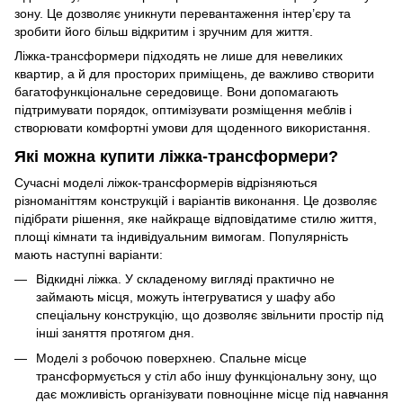
зону. Це дозволяє уникнути перевантаження інтер’єру та
зробити його більш відкритим і зручним для життя.
Ліжка-трансформери підходять не лише для невеликих
квартир, а й для просторих приміщень, де важливо створити
багатофункціональне середовище. Вони допомагають
підтримувати порядок, оптимізувати розміщення меблів і
створювати комфортні умови для щоденного використання.
Які можна купити ліжка-трансформери?
Сучасні моделі ліжок-трансформерів відрізняються
різноманіттям конструкцій і варіантів виконання. Це дозволяє
підібрати рішення, яке найкраще відповідатиме стилю життя,
площі кімнати та індивідуальним вимогам. Популярність
мають наступні варіанти:
Відкидні ліжка. У складеному вигляді практично не
займають місця, можуть інтегруватися у шафу або
спеціальну конструкцію, що дозволяє звільнити простір під
інші заняття протягом дня.
Моделі з робочою поверхнею. Спальне місце
трансформується у стіл або іншу функціональну зону, що
дає можливість організувати повноцінне місце під навчання