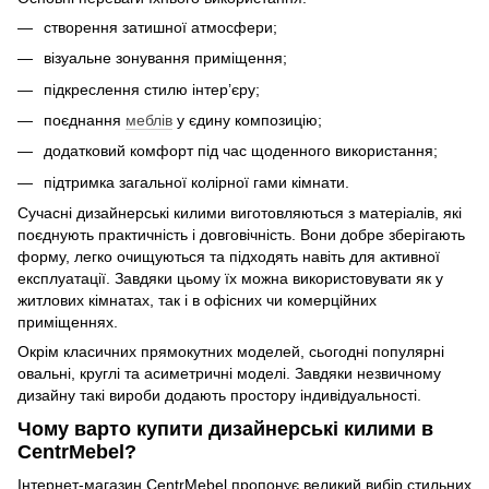
створення затишної атмосфери;
візуальне зонування приміщення;
підкреслення стилю інтер’єру;
поєднання
меблів
у єдину композицію;
додатковий комфорт під час щоденного використання;
підтримка загальної колірної гами кімнати.
Сучасні дизайнерські килими виготовляються з матеріалів, які
поєднують практичність і довговічність. Вони добре зберігають
форму, легко очищуються та підходять навіть для активної
експлуатації. Завдяки цьому їх можна використовувати як у
житлових кімнатах, так і в офісних чи комерційних
приміщеннях.
Окрім класичних прямокутних моделей, сьогодні популярні
овальні, круглі та асиметричні моделі. Завдяки незвичному
дизайну такі вироби додають простору індивідуальності.
Чому варто купити дизайнерські килими в
CentrMebel?
Інтернет-магазин CentrMebel пропонує великий вибір стильних