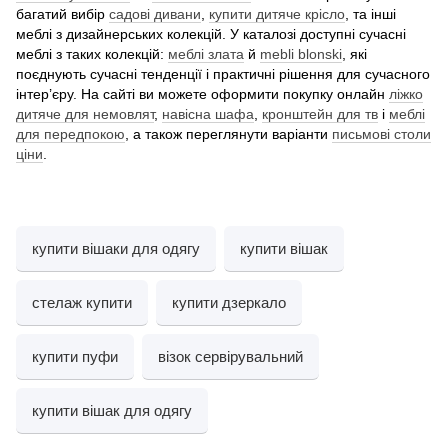
багатий вибір
садові дивани
,
купити дитяче крісло
, та інші
меблі з дизайнерських колекцій. У каталозі доступні сучасні
меблі з таких колекцій:
меблі злата
й
mebli blonski
, які
поєднують сучасні тенденції і практичні рішення для сучасного
інтер’єру. На сайті ви можете оформити покупку онлайн
ліжко
дитяче для немовлят
,
навісна шафа
,
кронштейн для тв
і
меблі
для передпокою
, а також переглянути варіанти
письмові столи
ціни
.
купити вішаки для одягу
купити вішак
стелаж купити
купити дзеркало
купити пуфи
візок сервірувальний
купити вішак для одягу