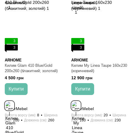
3
3
3
3
ARHOME
ARHOME
Килим Glam 410 Blue/Gold
Килим My Linea Taupe 160x230
200x260 (блакитний; золотий)
(коричневий)
4 500 грн
12 900 грн
Купити
Купити
Висота ворсу (мм)
8
Ширина
Висота ворсу (мм)
20
Ширина
(см)
200
Довжина (см)
260
(см)
160
Довжина (см)
230