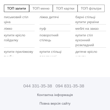
ТОП запити
ТОП меню
ТОП картки
ТОП фільтри
письмовий стіл
ліжка дитячі
барні стільці
Cт
Кр
бі
ціна
купити україни
Ст
Кр
кр
ди
ліжко
пуф
меблі на заказ
п
Ме
купити крісло
поворотний
купити стіл
Дз
ст
Ко
гойдалку
стілець
кухонний
пр
Ту
Ст
розкладний
Ша
E
ди
Са
купити приліжкову
купити стільці
дитяче крісло
ко
Ди
Ме
тумбу
пластикові
купити
стіл скляний
письмовий стіл на
меблі в кухню
ди
кухонний
замовлення
Ві
ст
розкладні дивани
ціна комодів
купити крісла для
Mi
ціни
відпочинку
ст
044 331-35-38
094 831-35-38
ціна крісла кокон
стіл обідні
mebli blonski
ов
меблі для спален
купити меблі для
скляні столи
ст
Контактна інформація
дитячої кімнати
кухонні
ов
ро
Повна версія сайту