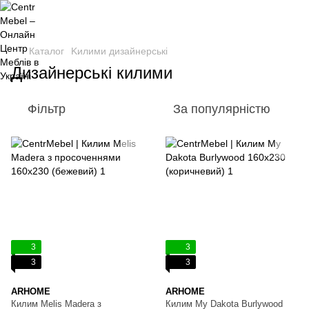
Каталог
Kилими дизайнерські
Дизайнерські килими
Фільтр
За популярністю
3
3
3
3
ARHOME
ARHOME
Килим Melis Madera з
Килим My Dakota Burlywood