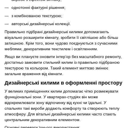
однотонні фактурні рішення;
з комбінованою текстурою;
авторські дизайнерські колекції.
Правильно підібрані дизайнерські килими допомагають
візуально розширити кімнату, зробити її світлішою або більш
затишною. Крім того, вони чудово поєднуються з сучасними
меблями, декоративним текстилем і освітленням.
Якщо ви плануєте оновити інтер’єр без масштабного ремонту,
достатньо замовити стильний килим із правильно підібраною
текстурою та кольором. Такий елемент миттєво змінює
загальне враження від кімнати.
Дизайнерські килими в оформленні простору
У великих приміщеннях килим допомагає чітко розмежувати
функціональні зони. У квартирах-студіях він може
відокремлювати зону відпочинку від кухні чи їдальні. У
спальнях такі вироби додають комфорту та створюють теплу
атмосферу. Для вітальні дизайнерські килими часто стають
центральним декоративним елементом.
Основні переваги їхнього використання: