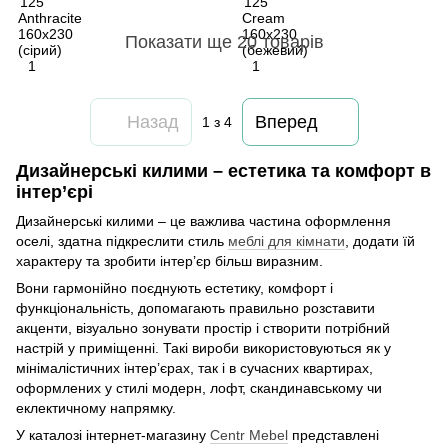
Показати ще 20 товарів
Назад
Вперед
1
з 4
Дизайнерські килими – естетика та комфорт в
інтер’єрі
Дизайнерські килими – це важлива частина оформлення
оселі, здатна підкреслити стиль
меблі для кімнати
, додати їй
характеру та зробити інтер’єр більш виразним.
Вони гармонійно поєднують естетику, комфорт і
функціональність, допомагають правильно розставити
акценти, візуально зонувати простір і створити потрібний
настрій у приміщенні. Такі вироби використовуються як у
мінімалістичних інтер’єрах, так і в сучасних квартирах,
оформлених у стилі модерн, лофт, скандинавському чи
еклектичному напрямку.
У каталозі інтернет-магазину
Centr Mebel
представлені