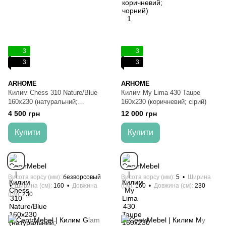
3
3
3
3
ARHOME
ARHOME
Килим Chess 310 Nature/Blue
Килим My Lima 430 Taupe
160х230 (натуральний;
160х230 (коричневий; сірий)
блакитний)
4 500 грн
12 000 грн
Купити
Купити
Висота ворсу (мм)
безворсовый
Висота ворсу (мм)
5
Ширина
Ширина (см)
160
Довжина
(см)
160
Довжина (см)
230
(см)
230