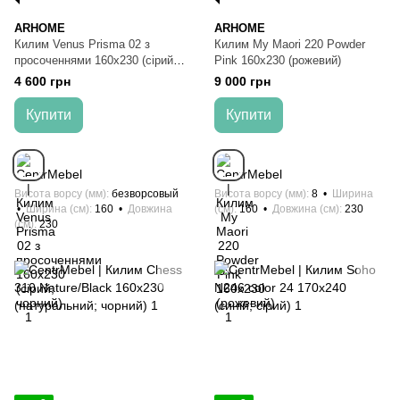
ARHOME
ARHOME
Килим Venus Prisma 02 з
Килим My Maori 220 Powder
просоченнями 160х230 (сірий;
Pink 160х230 (рожевий)
чорний)
4 600 грн
9 000 грн
Купити
Купити
Висота ворсу (мм)
безворсовый
Висота ворсу (мм)
8
Ширина
Ширина (см)
160
Довжина
(см)
160
Довжина (см)
230
(см)
230