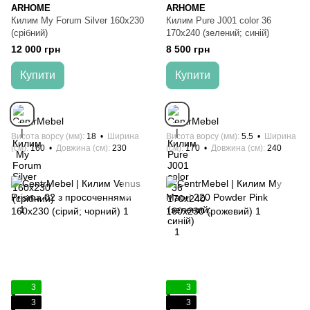
ARHOME
ARHOME
Килим My Forum Silver 160x230
Килим Pure J001 color 36
(срібний)
170x240 (зелений; синій)
12 000 грн
8 500 грн
Купити
Купити
Висота ворсу (мм)
18
Ширина
Висота ворсу (мм)
5.5
Ширина
(см)
160
Довжина (см)
230
(см)
170
Довжина (см)
240
3
3
3
3