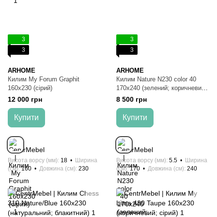
3
3
3
3
ARHOME
ARHOME
Килим My Forum Graphit
Килим Nature N230 color 40
160x230 (сірий)
170x240 (зелений; коричневий;
чорний)
12 000 грн
8 500 грн
Купити
Купити
Висота ворсу (мм)
18
Ширина
Висота ворсу (мм)
5.5
Ширина
(см)
160
Довжина (см)
230
(см)
170
Довжина (см)
240