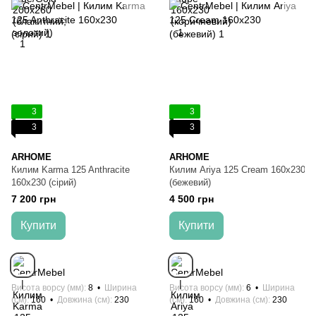
3
3
3
3
ARHOME
ARHOME
Килим Karma 125 Anthracite
Килим Ariya 125 Cream 160х230
160х230 (сірий)
(бежевий)
7 200 грн
4 500 грн
Купити
Купити
Висота ворсу (мм)
8
Ширина
Висота ворсу (мм)
6
Ширина
(см)
160
Довжина (см)
230
(см)
160
Довжина (см)
230