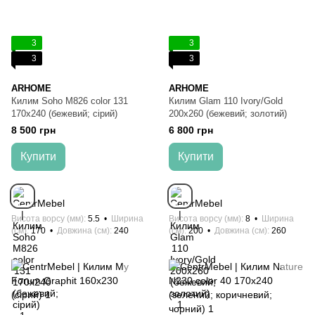
3
3
3
3
ARHOME
ARHOME
Килим Soho M826 color 131
Килим Glam 110 Ivory/Gold
170x240 (бежевий; сірий)
200x260 (бежевий; золотий)
8 500 грн
6 800 грн
Купити
Купити
Висота ворсу (мм)
5.5
Ширина
Висота ворсу (мм)
8
Ширина
(см)
170
Довжина (см)
240
(см)
200
Довжина (см)
260