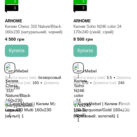
3
3
3
3
ARHOME
ARHOME
Килим Chess 310 Nature/Black
Килим Soho N246 color 24
160х230 (натуральний; чорний)
170x240 (синій; сірий)
4 500 грн
8 500 грн
Купити
Купити
Висота ворсу (мм)
безворсовый
Висота ворсу (мм)
5.5
Ширина
Ширина (см)
160
Довжина
(см)
170
Довжина (см)
240
(см)
230