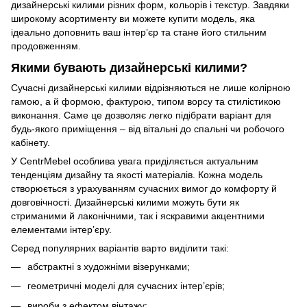
дизайнерські килими різних форм, кольорів і текстур. Завдяки
широкому асортименту ви можете купити модель, яка
ідеально доповнить ваш інтер’єр та стане його стильним
продовженням.
Якими бувають дизайнерські килими?
Сучасні дизайнерські килими відрізняються не лише колірною
гамою, а й формою, фактурою, типом ворсу та стилістикою
виконання. Саме це дозволяє легко підібрати варіант для
будь-якого приміщення – від вітальні до спальні чи робочого
кабінету.
У CentrMebel особлива увага приділяється актуальним
тенденціям дизайну та якості матеріалів. Кожна модель
створюється з урахуванням сучасних вимог до комфорту й
довговічності. Дизайнерські килими можуть бути як
стриманими й лаконічними, так і яскравими акцентними
елементами інтер’єру.
Серед популярних варіантів варто виділити такі:
абстрактні з художніми візерунками;
геометричні моделі для сучасних інтер’єрів;
вироби з ефектом вінтажу;