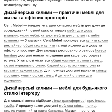
атмосферу затишку.
Дизайнерські килими — практичні меблі для
житла та офісних просторів
CentrMebel — інтернет-магазин сучасних меблів для дому де
зосереджений повний каталог товарів
меблі для дому
вітальня
,
кухня меблі
,
каталог меблів для спальні
та
меблі
комплект
. — У магазині CentrMebel пропонується
купити крісло
реклайнер
,
обідні столи купити
та інші рішення для дому та
офісного простору. Для закладів ресторанного сектору
horeca
furniture
доступні елегантні рішення для кафе, ресторанів і
готелів. У каталозі містяться
обідні комплекти столи і стільці
,
скляні журнальні столики
,
барний стіл
,
пластикові столи
та
керамічні кухонні столи
. Для покупців доступні варіанти
стільці
з ротангу
,
купити офісні стільці
й
дитячий стільчик для
годування
.
Дизайнерські килими — меблі для будь-якого
стилю інтер’єру
Для спальні можна підібрати
ліжко трансформер
і
приліжкова
тумба
. У продажу також доступні
меблева стінка
,
полиці
,
столик туалетний
та
лавка банкетка
. Магазин пропонує