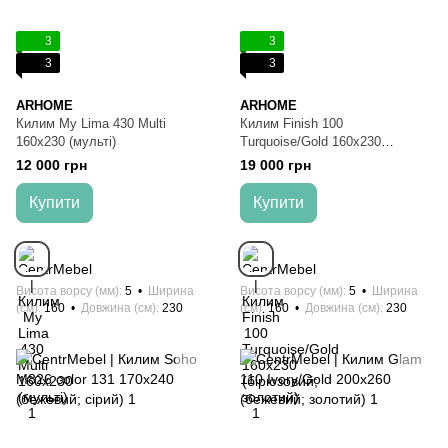
3
3
3
3
ARHOME
ARHOME
Килим My Lima 430 Multi
Килим Finish 100
160х230 (мульті)
Turquoise/Gold 160х230
(бірюзовий; золотий)
12 000 грн
19 000 грн
Купити
Купити
Висота ворсу (мм)
5
Ширина
Висота ворсу (мм)
5
Ширина
(см)
160
Довжина (см)
230
(см)
160
Довжина (см)
230