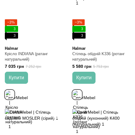
−3%
−3%
3
3
3
3
Halmar
Halmar
Крісло INDIANA (ратанг
Стілець обідній K336 (ротанг
натуральний)
натуральний)
7 035 грн
5 580 грн
7 252 грн
5 753 грн
Купити
Купити