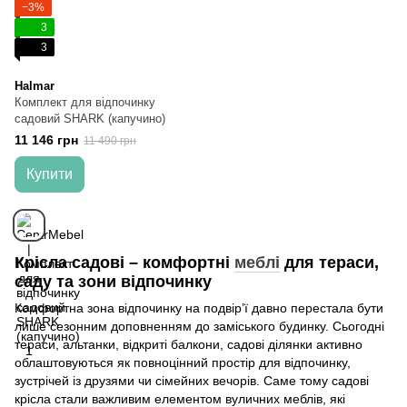
−3%
3
3
Halmar
Комплект для відпочинку
садовий SHARK (капучино)
11 146 грн
11 490 грн
Купити
Крісла садові – комфортні
меблі
для тераси,
саду та зони відпочинку
Комфортна зона відпочинку на подвір’ї давно перестала бути
лише сезонним доповненням до заміського будинку. Сьогодні
тераси, альтанки, відкриті балкони, садові ділянки активно
облаштовуються як повноцінний простір для відпочинку,
зустрічей із друзями чи сімейних вечорів. Саме тому садові
крісла стали важливим елементом вуличних меблів, які