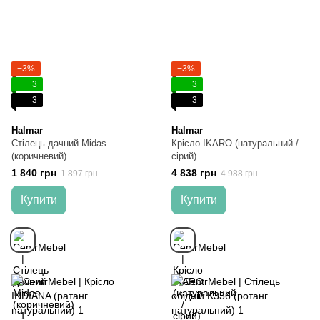
−3%
−3%
3
3
3
3
Halmar
Halmar
Стілець дачний Midas
Крісло IKARO (натуральний /
(коричневий)
сірий)
1 840 грн
4 838 грн
1 897 грн
4 988 грн
Купити
Купити