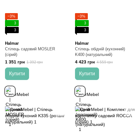
−3%
−3%
3
3
3
3
Halmar
Halmar
Стілець садовий MOSLER
Стілець обідній (кухонний)
(сірий)
K400 (натуральний)
1 351 грн
4 423 грн
1 392 грн
4 559 грн
Купити
Купити