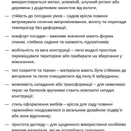
використовуються метал, алюміній, штучний ротанг або
деревина з додатковим захистом від вологи;
стійкість до погодних умов – садові крісла повинні
витримувати сонячне випромінювання, вологу та перепади
температур без деформації;
комфорт посадки – важливе значення мають форма
спинки, глибина сидіння та наявність підлокітників;
мобільність та вага конструкції – легкі моделі простіше
переміщувати територією або прибирати на зберігання у
міжсезоння;
тип покриття та тканин – матеріали мають бути стійкими до
вигорання та легко очищуватися від пилу й забруднень;
можливість складання або трансформації – для невеликих
терас чи балконів зручними стають компактні складні
конструкції;
стиль оформлення меблів – крісла для саду повинні
гармонійно поєднуватися із загальним дизайном подвір’я
або зони відпочинку;
простота догляду – для щоденного використання особливо
важливі матеріали, які не потребують складного