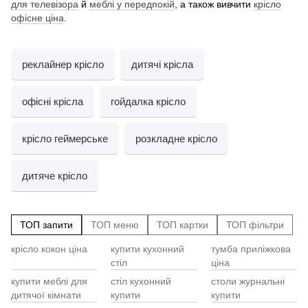
для телевізора
й
меблі у передпокій
, а також вивчити
крісло
офісне ціна
.
реклайнер крісло
дитячі крісла
офісні крісла
гойдалка крісло
крісло геймерське
розкладне крісло
дитяче крісло
ТОП запити
ТОП меню
ТОП картки
ТОП фільтри
крісло кокон ціна
купити кухонний
тумба приліжкова
Cт
Ба
бі
стіл
ціна
Ст
Кр
ди
купити меблі для
стіл кухонний
столи журнальні
Ме
дитячої кімнати
купити
купити
ст
Ш
Ко