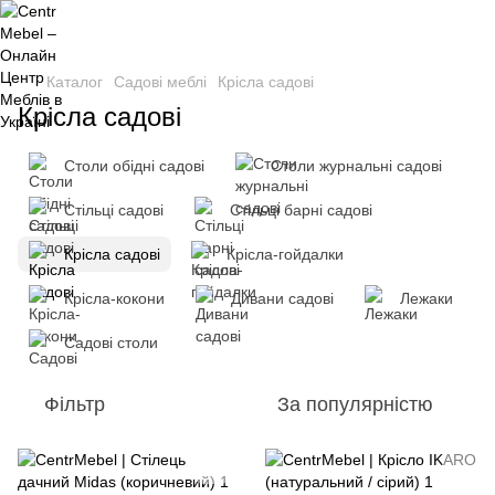
Каталог
Садові меблі
Крісла садові
Крісла садові
Столи обідні садові
Столи журнальні садові
Стільці садові
Стільці барні садові
Крісла садові
Крісла-гойдалки
Крісла-кокони
Дивани садові
Лежаки
Садові столи
Фільтр
За популярністю