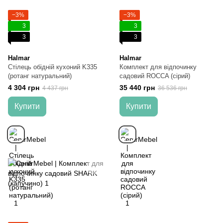
−3%
−3%
3
3
3
3
Halmar
Halmar
Стілець обідній кухоний K335
Комплект для відпочинку
(ротанг натуральний)
садовий ROCCA (сірий)
4 304 грн
35 440 грн
4 437 грн
36 536 грн
Купити
Купити