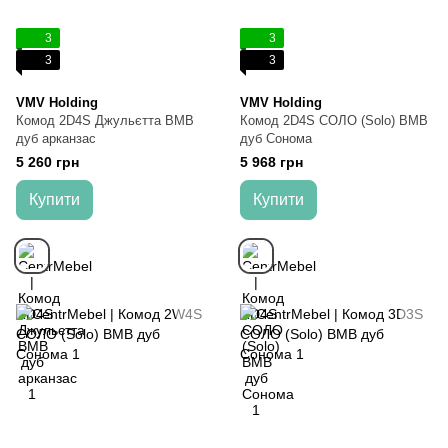
3
3
3
3
VMV Holding
VMV Holding
Комод 2D4S Джульєтта ВМВ
Комод 2D4S СОЛО (Solo) ВМВ
дуб арканзас
дуб Сонома
5 260 грн
5 968 грн
Купити
Купити