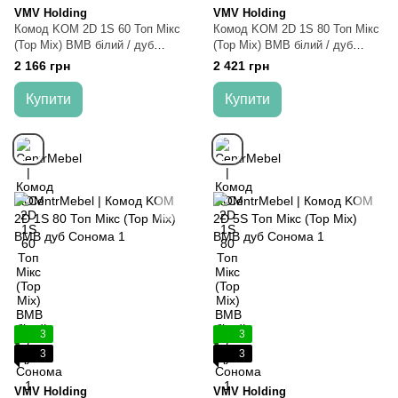
VMV Holding
VMV Holding
Комод KOM 2D 1S 60 Топ Мікс
Комод KOM 2D 1S 80 Топ Мікс
(Top Mix) ВМВ білий / дуб
(Top Mix) ВМВ білий / дуб
Сонома
Сонома
2 166 грн
2 421 грн
Купити
Купити
3
3
3
3
VMV Holding
VMV Holding