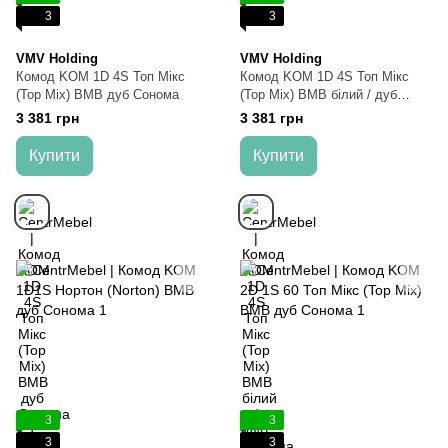
3
3
VMV Holding
VMV Holding
Комод KOM 1D 4S Топ Мікс
Комод KOM 1D 4S Топ Мікс
(Top Mix) ВМВ дуб Сонома
(Top Mix) ВМВ білий / дуб
Сонома
3 381 грн
3 381 грн
Купити
Купити
3
3
3
3