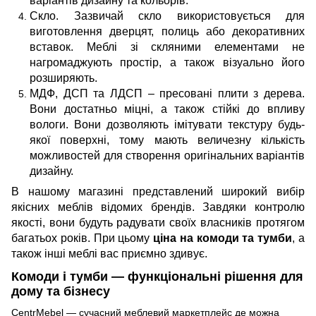
варіантів дизайну та кольорів.
Скло. Зазвичай скло використовується для
виготовлення дверцят, полиць або декоративних
вставок. Меблі зі скляними елементами не
нагромаджують простір, а також візуально його
розширяють.
МДФ, ДСП та ЛДСП – пресовані плити з дерева.
Вони достатньо міцні, а також стійкі до впливу
вологи. Вони дозволяють імітувати текстуру будь-
якої поверхні, тому мають величезну кількість
можливостей для створення оригінальних варіантів
дизайну.
В нашому магазині представлений широкий вибір
якісних меблів відомих брендів. Завдяки контролю
якості, вони будуть радувати своїх власників протягом
багатьох років. При цьому
ціна на комоди та тумби
, а
також інші меблі вас приємно здивує.
Комоди і тумби — функціональні рішення для
дому та бізнесу
CentrMebel — сучасний меблевий маркетплейс де можна