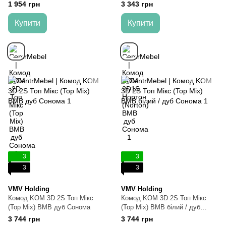
1 954 грн
3 343 грн
Купити
Купити
3
3
3
3
VMV Holding
VMV Holding
Комод KOM 3D 2S Топ Мікс
Комод KOM 3D 2S Топ Мікс
(Top Mix) ВМВ дуб Сонома
(Top Mix) ВМВ білий / дуб
Сонома
3 744 грн
3 744 грн