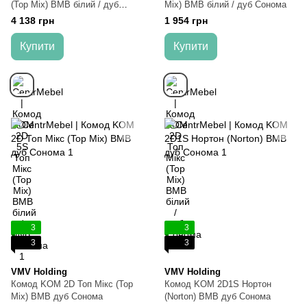
(Top Mix) ВМВ білий / дуб
Mix) ВМВ білий / дуб Сонома
Сонома
4 138 грн
1 954 грн
Купити
Купити
3
3
3
3
VMV Holding
VMV Holding
Комод KOM 2D Топ Мікс (Top
Комод KOM 2D1S Нортон
Mix) ВМВ дуб Сонома
(Norton) ВМВ дуб Сонома