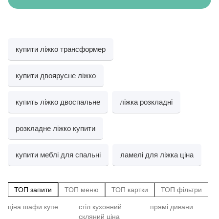
купити ліжко трансформер
купити двоярусне ліжко
купить ліжко двоспальне
ліжка розкладні
розкладне ліжко купити
купити меблі для спальні
ламелі для ліжка ціна
ТОП запити
ТОП меню
ТОП картки
ТОП фільтри
ціна шафи купе
стіл кухонний
прямі дивани
Cт
Ст
кр
скляний ціна
Ст
58
зе