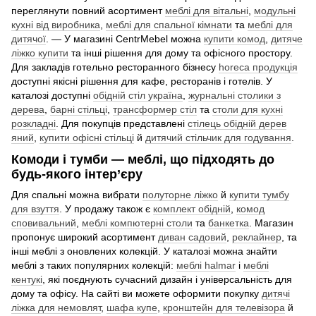
переглянути повний асортимент
меблі для вітальні
,
модульні
кухні від виробника
,
меблі для спальної кімнати
та
меблі для
дитячої
. — У магазині CentrMebel можна
купити комод
,
дитяче
ліжко купити
та інші рішення для дому та офісного простору.
Для закладів готельно ресторанного бізнесу
horeca продукція
доступні якісні рішення для кафе, ресторанів і готелів. У
каталозі доступні
обідній стіл україна
,
журнальні столики з
дерева
,
барні стільці
,
трансформер стіл
та
столи для кухні
розкладні
. Для покупців представлені
стілець обідній дерев
яний
,
купити офісні стільці
й
дитячий стільчик для годування
.
Комоди і тумби — меблі, що підходять до
будь-якого інтер’єру
Для спальні можна вибрати
полуторне ліжко
й
купити тумбу
для взуття
. У продажу також є
комплект обідній
,
комод
сповивальний
,
меблі компютерні столи
та
банкетка
. Магазин
пропонує широкий асортимент
диван садовий
,
реклайнер
, та
інші меблі з оновлених колекцій. У каталозі можна знайти
меблі з таких популярних колекцій:
меблі halmar
і
меблі
кентукі
, які поєднують сучасний дизайн і універсальність для
дому та офісу. На сайті ви можете оформити покупку
дитячі
ліжка для немовлят
,
шафа купе
,
кронштейн для телевізора
й