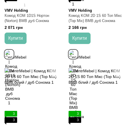
1
VMV Holding
VMV Holding
Комод KOM 1D1S Нортон
Комод KOM 2D 1S 60 Топ Мікс
(Norton) ВМВ дуб Сонома
(Top Mix) ВМВ дуб Сонома
2 071 грн
2 166 грн
Купити
Купити
3
3
3
3