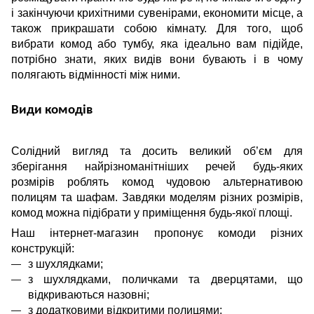
і закінчуючи крихітними сувенірами, економити місце, а
також прикрашати собою кімнату. Для того, щоб
вибрати комод або тумбу, яка ідеально вам підійде,
потрібно знати, яких видів вони бувають і в чому
полягають відмінності між ними.
Види комодів
Солідний вигляд та досить великий об’єм для
зберігання найрізноманітніших речей будь-яких
розмірів роблять комод чудовою альтернативою
полицям та шафам. Завдяки моделям різних розмірів,
комод можна підібрати у приміщення будь-якої площі.
Наш інтернет-магазин пропонує комоди різних
конструкцій:
з шухлядками;
з шухлядками, поличками та дверцятами, що
відкриваються назовні;
з додатковими відкритими полицями;