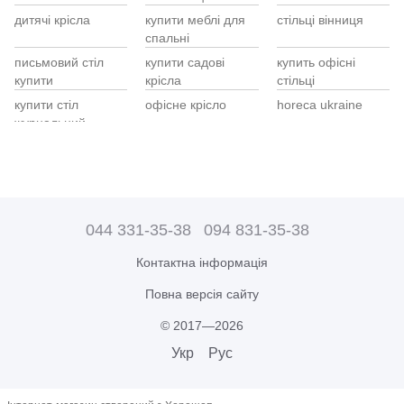
ди
дитячі крісла
купити меблі для
стільці вінниця
ст
Ме
спальні
Ди
кв
Ко
письмовий стіл
купити садові
купить офісні
К
ст
Ту
купити
крісла
стільці
ск
Ша
Са
купити стіл
офісне крісло
horeca ukraine
Ст
ст
Ме
журнальний
56
бі
меблі офісні
стільці з ротангу
купити пуфи
Ст
ди
купити
T
ціни на комоди
купить
пластикові столи
Ша
кр
односпальне ліжко
ціна
ро
044 331-35-38
094 831-35-38
дитяче крісло
купити стільці
крісло гойдалка
ст
купити
обідні
купити в україні
ку
Контактна інформація
обідні стільці
крісло
столи барні
ст
купити
конференційне
ов
Повна версія сайту
ро
© 2017—2026
Укр
Рус