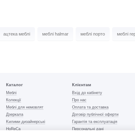
ацтека меблі
меблі halmar
меблі порто
меблі ге
Каталог
Клієнтам
Меблі
Вхід до кабінету
Колекції
Про нас
Меблі для немовлят
Оплата та доставка
Дзеркала
Договір публічної оферти
Kилими дизайнерські
Гарантія та експлуатація
HoReCa
Персональні дані