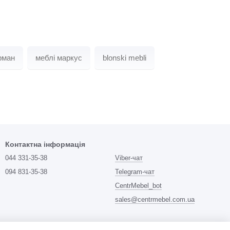
рман
меблі маркус
blonski mebli
Контактна інформація
044 331-35-38
Viber-чат
094 831-35-38
Telegram-чат
CentrMebel_bot
sales@centrmebel.com.ua