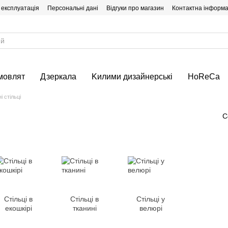
 експлуатація
Персональні дані
Відгуки про магазин
Контактна інформа
мовлят
Дзеркала
Kилими дизайнерські
HoReCa
і стільці
С
Стільці в
Стільці в
Стільці у
екошкірі
тканині
велюрі