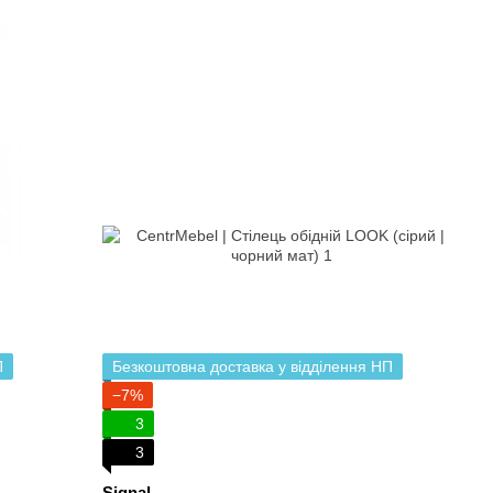
П
Безкоштовна доставка у відділення НП
−7%
3
3
Signal