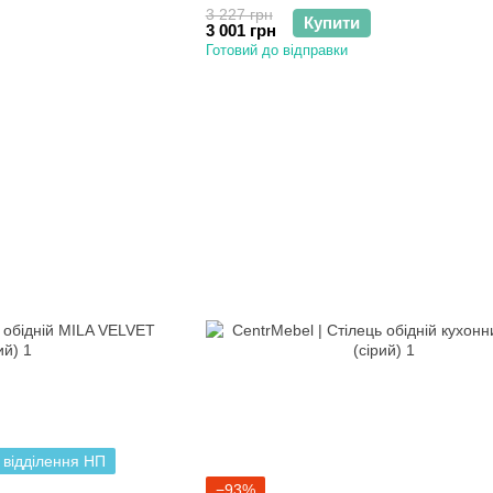
3 227 грн
Купити
3 001 грн
Готовий до відправки
 відділення НП
−93%