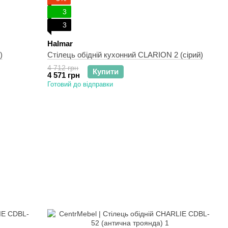
3
3
Halmar
)
Стілець обідній кухонний CLARION 2 (сірий)
4 712 грн
Купити
4 571 грн
Готовий до відправки