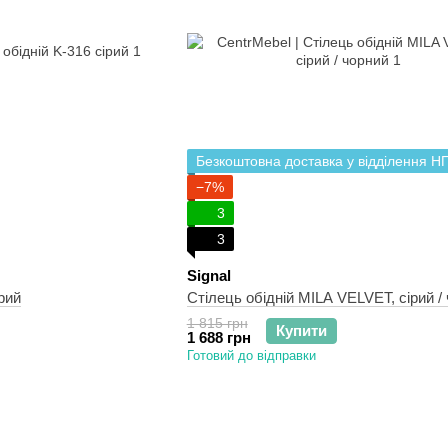
Безкоштовна доставка у відділення Н
−7%
3
3
Signal
рий
Стілець обідній MILA VELVET, сірий /
1 815 грн
Купити
1 688 грн
Готовий до відправки