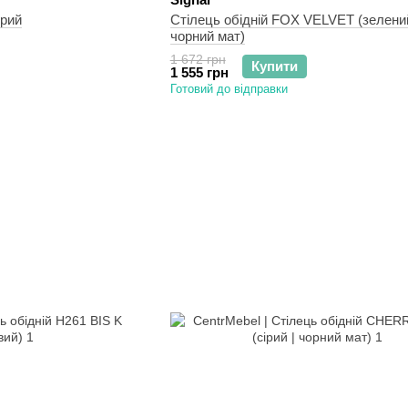
ірий
Стілець обідній FOX VELVET (зелений
чорний мат)
1 672 грн
Купити
1 555 грн
Готовий до відправки