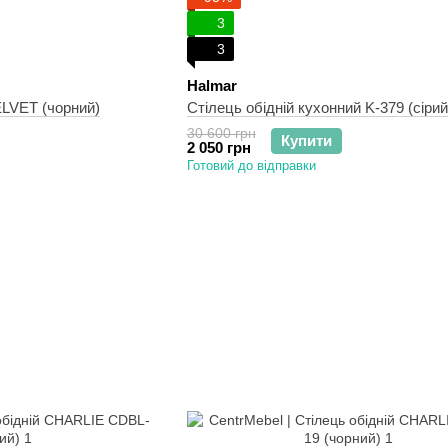
3
3
Halmar
ELVET (чорний)
Стілець обідній кухонний K-379 (сірий
30 600 грн
Купити
2 050 грн
Готовий до відправки