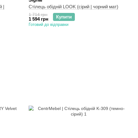
 |
Стілець обідній LOOK (сірий | чорний мат)
1 714 грн
Купити
1 594 грн
Готовий до відправки