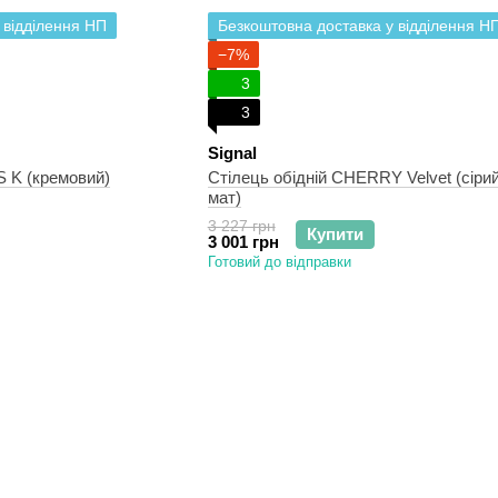
 відділення НП
Безкоштовна доставка у відділення Н
−7%
3
3
Signal
S K (кремовий)
Стілець обідній CHERRY Velvet (сірий
мат)
3 227 грн
Купити
3 001 грн
Готовий до відправки