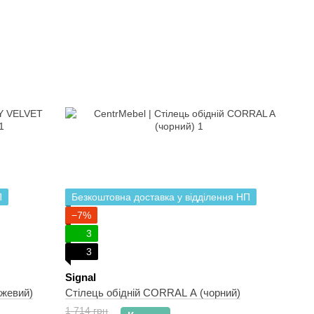
П
Безкоштовна доставка у відділення НП
−7%
3
3
Signal
жевий)
Стілець обідній CORRAL A (чорний)
1 714 грн