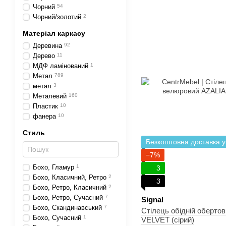
Чорний
54
Чорний/золотий
2
Матеріал каркасу
Деревина
92
Дерево
11
МДФ ламінований
1
Метал
789
метал
3
Металевий
160
Пластик
10
фанера
10
Стиль
Безкоштовна доставка у
−7%
Бохо, Гламур
1
3
Бохо, Класичний, Ретро
2
3
Бохо, Ретро, Класичний
2
Бохо, Ретро, Сучасний
7
Signal
Бохо, Скандинавський
7
Стілець обідній оберто
Бохо, Сучасний
1
VELVET (сірий)