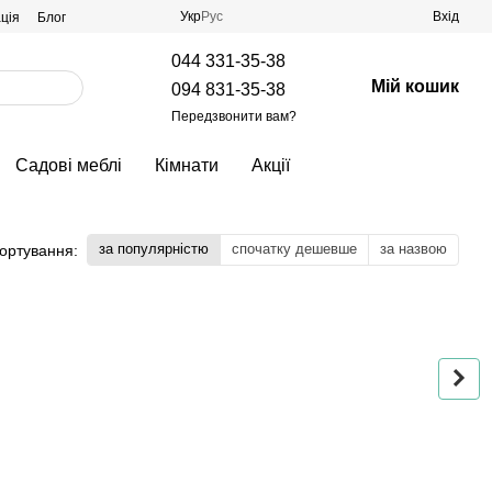
Укр
Рус
Вхід
ція
Блог
044 331-35-38
Мій кошик
094 831-35-38
Передзвонити вам?
Садові меблі
Кімнати
Акції
за популярністю
спочатку дешевше
за назвою
ортування: