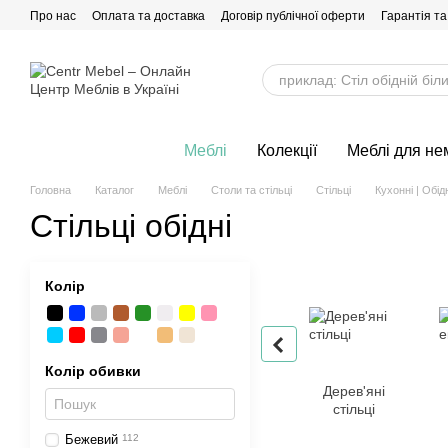
Перейти до основного контенту
Про нас
Оплата та доставка
Договір публічної оферти
Гарантія та
Меблі
Колекції
Меблі для не
Головна
Каталог
Меблі
Столи та стільці
Стільці
Кухонні | Обідн
Стільці обідні
Колір
Колір обивки
Дерев'яні
стільці
Бежевий
112