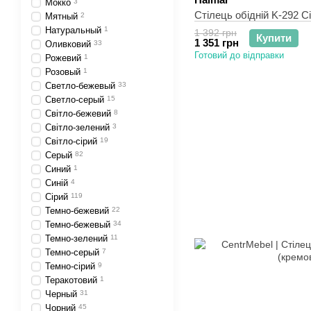
Мокко
3
Стілець обідній K-292 С
Мятный
2
Натуральный
1
1 392 грн
Купити
1 351 грн
Оливковий
33
Готовий до відправки
Рожевий
1
Розовый
1
Светло-бежевый
33
Светло-серый
15
Світло-бежевий
8
Світло-зелений
3
Світло-сірий
19
Серый
82
Синий
1
Синій
4
Сірий
119
Темно-бежевий
22
Темно-бежевый
34
Темно-зелений
11
Темно-серый
7
Темно-сірий
9
Теракотовий
1
Черный
31
Чорний
45