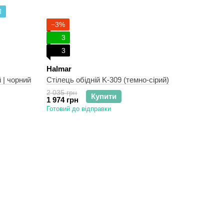
П
−3%
3
3
Halmar
 | чорний
Стілець обідній K-309 (темно-сірий)
2 035 грн
Купити
1 974 грн
Готовий до відправки