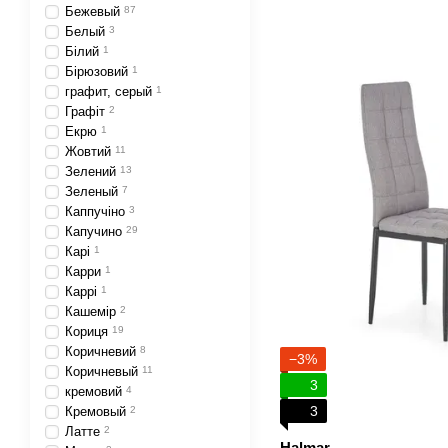
Бежевый
87
Белый
3
Білий
1
Бірюзовий
1
графит, серый
1
Графіт
2
Екрю
1
Жовтий
11
Зелений
13
Зеленый
7
Каппучіно
3
Капучино
29
Карі
1
Карри
1
Каррі
1
Кашемір
2
Кориця
19
Коричневий
8
−3%
Коричневый
11
3
кремовий
4
3
Кремовый
2
Латте
2
Halmar