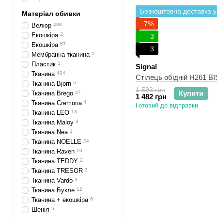
Безкоштовна доставка у
Матеріал обивки
−7%
Велюр
438
Екошкіра
2
3
Екошкіра
57
3
Мембранна тканина
2
Пластик
1
Signal
Тканина
404
Стілець обідній H261 BI
Тканина Bjorn
5
1 593 грн
Купити
Тканина Brego
37
1 482 грн
Тканина Cremona
4
Готовий до відправки
Тканина LEO
13
Тканина Maloy
4
Тканина Nea
1
Тканина NOELLE
24
Тканина Raven
10
Тканина TEDDY
2
Тканина TRESOR
3
Тканина Vardo
3
Тканина Букле
12
Тканина + екошкіра
6
Шеніл
5