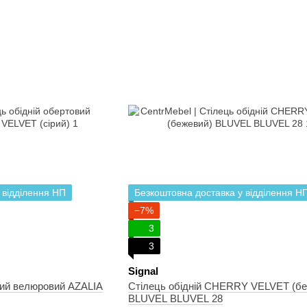
 відділення НП
Безкоштовна доставка у відділення Н
−7%
3
3
Signal
вий велюровий AZALIA
Стілець обідній CHERRY VELVET (бе
BLUVEL BLUVEL 28