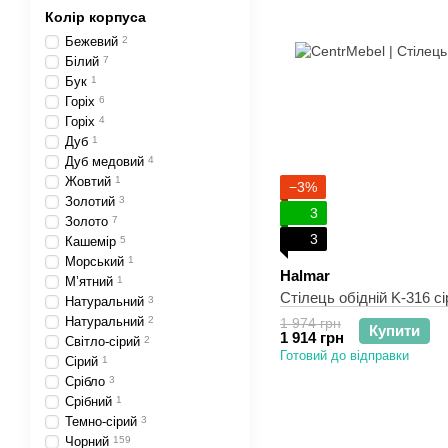
Колір корпуса
Бежевий
2
Білий
7
Бук
1
Горіх
6
Горіх
4
Дуб
1
Дуб медовий
4
Жовтий
1
−3%
Золотий
3
3
Золото
7
3
Кашемір
5
Морський
1
Halmar
М’ятний
1
Стілець обідній K-316 сі
Натуральний
3
Натуральний
2
1 974 грн
Купити
1 914 грн
Світло-сірий
2
Готовий до відправки
Сірий
1
Срібло
3
Срібний
1
Темно-сірий
3
Чорний
159