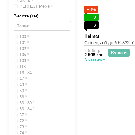
Signal
PERFECT Meble
0
−3%
Висота (см)
3
3
Halmar
100
0
Стілець обідній K-332, 
101
0
102
0
2 586 грн
Купити
2 508 грн
105
0
В наявності
109
0
113
0
16 - 84
0
47
0
49
0
50
0
56
0
63 - 80
0
63 - 84
0
67
0
72
0
73
0
74
0