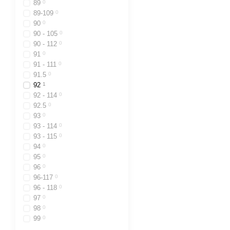
89
0
89-109
0
90
0
90 - 105
0
90 - 112
0
91
0
91 - 111
0
91.5
0
92
1
92 - 114
0
92.5
0
93
0
93 - 114
0
93 - 115
0
94
0
95
0
96
0
96-117
0
96 - 118
0
97
0
98
0
99
0