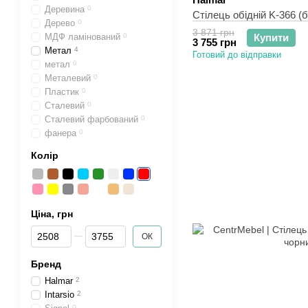
Деревина
0
Стілець обідній K-366 (
Дерево
0
3 871 грн
МДФ ламінований
0
Купити
3 755 грн
Метал
4
Готовий до відправки
метал
0
Металевий
0
Пластик
0
Сталевий
0
Сталевий фарбований
0
фанера
0
Колір
Ціна, грн
Від Ціна, грн
До Ціна, грн
ОК
Бренд
Halmar
2
Intarsio
2
0