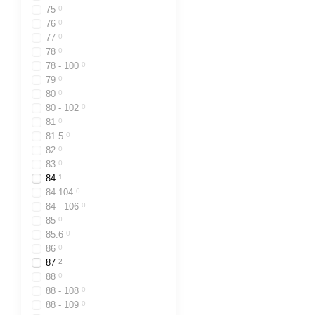
75
0
76
0
77
0
78
0
78 - 100
0
79
0
80
0
80 - 102
0
81
0
81.5
0
82
0
83
0
84
1
84-104
0
84 - 106
0
85
0
85.6
0
86
0
87
2
88
0
88 - 108
0
88 - 109
0