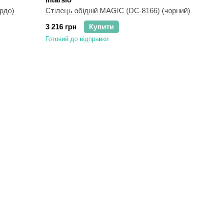
рдо)
Стілець обідній MAGIC (DC-8166) (чорний)
3 216 грн
Купити
Готовий до відправки