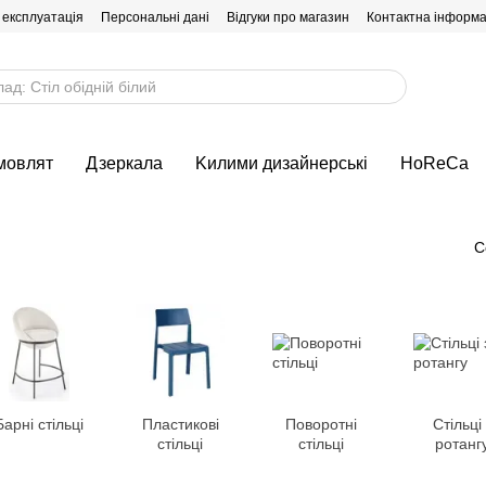
 експлуатація
Персональні дані
Відгуки про магазин
Контактна інформа
мовлят
Дзеркала
Kилими дизайнерські
HoReCa
С
Барні стільці
Пластикові
Поворотні
Стільці 
стільці
стільці
ротанг