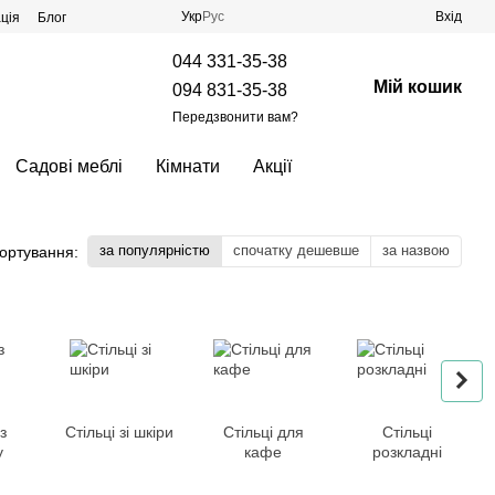
Укр
Рус
Вхід
ція
Блог
044 331-35-38
Мій кошик
094 831-35-38
Передзвонити вам?
Садові меблі
Кімнати
Акції
за популярністю
спочатку дешевше
за назвою
ортування:
з
Стільці зі шкіри
Стільці для
Стільці
у
кафе
розкладні