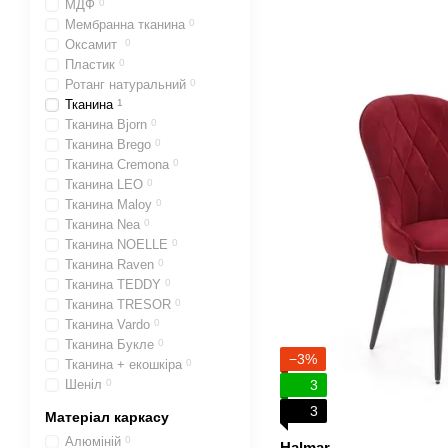
МДФ
0
Мембранна тканина
0
Оксамит
0
Пластик
0
Ротанг натуральний
0
Тканина
1
Тканина Bjorn
0
Тканина Brego
0
Тканина Cremona
0
Тканина LEO
0
Тканина Maloy
0
Тканина Nea
0
Тканина NOELLE
0
Тканина Raven
0
Тканина TEDDY
0
Тканина TRESOR
0
Тканина Vardo
0
Тканина Букле
0
−3%
Тканина + екошкіра
0
Шеніл
0
3
3
Матеріал каркасу
Алюміній
0
Halmar