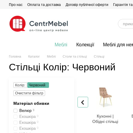
Перейти до основного контенту
Про нас
Оплата та доставка
Договір публічної оферти
Гарантія та
Меблі
Колекції
Меблі для не
Головна
Каталог
Меблі
Столи та стільці
Стільці
Стільці Колір: Червоний
Колір:
Червоний
Очистити фільтр
Матеріал обивки
Велюр
3
Кухонні |
Екошкіра
0
Обідні стільці
Екошкіра
0
Екошкіра
0