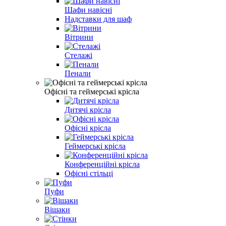
Шафи навісні
Надставки для шаф
Вітрини
Стелажі
Пенали
Офісні та геймерські крісла
Дитячі крісла
Офісні крісла
Геймерські крісла
Конференційні крісла
Офісні стільці
Пуфи
Вішаки