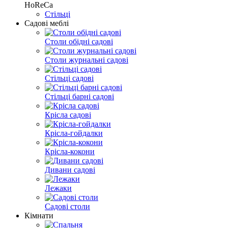
HoReCa
Стільці
Садові меблі
Столи обідні садові
Столи журнальні садові
Стільці садові
Стільці барні садові
Крісла садові
Крісла-гойдалки
Крісла-кокони
Дивани садові
Лежаки
Садові столи
Кімнати