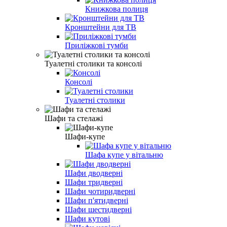
Книжкова полиця
Кронштейни для ТВ
Приліжкові тумби
Туалетні столики та консолі
Консолі
Туалетні столики
Шафи та стелажі
Шафи-купе
Шафа купе у вітальню
Шафи дводверні
Шафи тридверні
Шафи чотиридверні
Шафи п'ятидверні
Шафи шестидверні
Шафи кутові