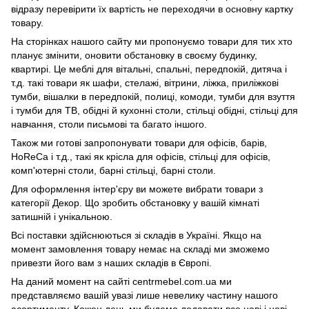
відразу перевірити їх вартість не переходячи в основну картку
товару.
На сторінках нашого сайту ми пропонуємо товари для тих хто
планує змінити, оновити обстановку в своєму будинку,
квартирі. Це меблі для вітальні, спальні, передпокій, дитяча і
т.д. такі товари як шафи, стелажі, вітрини, ліжка, приліжкові
тумби, вішалки в передпокій, полиці, комоди, тумби для взуття
і тумби для ТВ, обідні й кухонні столи, стільці обідні, стільці для
навчання, столи письмові та багато іншого.
Також ми готові запропонувати товари для офісів, барів,
HoReCa і т.д., такі як крісла для офісів, стільці для офісів,
комп'ютерні столи, барні стільці, барні столи.
Для оформлення інтер'єру ви можете вибрати товари з
категорії Декор. Що зробить обстановку у вашій кімнаті
затишній і унікальною.
Всі поставки здійснюються зі складів в Україні. Якщо на
момент замовлення товару немає на складі ми зможемо
привезти його вам з наших складів в Європі.
На даний момент на сайті centrmebel.com.ua ми
представляємо вашій увазі лише невелику частину нашого