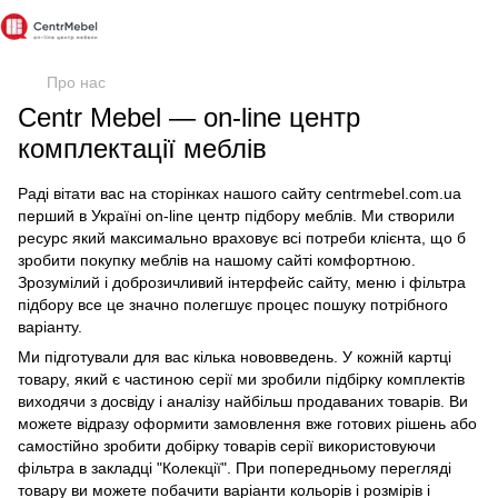
Про нас
Centr Mebel — on-line центр
комплектації меблів
Раді вітати вас на сторінках нашого сайту centrmebel.com.ua
перший в Україні on-line центр підбору меблів. Ми створили
ресурс який максимально враховує всі потреби клієнта, що б
зробити покупку меблів на нашому сайті комфортною.
Зрозумілий і доброзичливий інтерфейс сайту, меню і фільтра
підбору все це значно полегшує процес пошуку потрібного
варіанту.
Ми підготували для вас кілька нововведень. У кожній картці
товару, який є частиною серії ми зробили підбірку комплектів
виходячи з досвіду і аналізу найбільш продаваних товарів. Ви
можете відразу оформити замовлення вже готових рішень або
самостійно зробити добірку товарів серії використовуючи
фільтра в закладці "Колекції". При попередньому перегляді
товару ви можете побачити варіанти кольорів і розмірів і