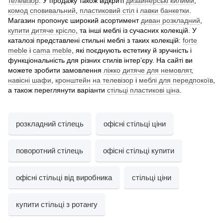
телевізор
. У продажу також відкриті
дизайнерські килими
,
комод сповивальний
,
пластиковий стіл
і
лавки банкетки
.
Магазин пропонує широкий асортимент
диван розкладний
,
купити дитяче крісло
, та інші меблі із сучасних колекцій. У
каталозі представлені стильні меблі з таких колекцій:
forte
meble
і
cama meble
, які поєднують естетику й зручність і
функціональність для різних стилів інтер’єру. На сайті ви
можете зробити замовлення
ліжко дитяче для немовлят
,
навісні шафи
,
кронштейн на телевізор
і
меблі для передпокоїв
,
а також переглянути варіанти
стільці пластикові ціна
.
розкладний стілець
офісні стільці ціни
поворотний стілець
офісні стільці купити
офісні стільці від виробника
стільці ціни
купити стільці з ротангу