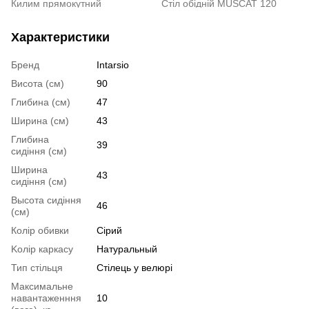
Килим прямокутний
Стіл обідній MUSCAT 120
EUCALYPTUS DARK NAVY
розкладний (сірий мрамор/
200*300
світло-сірий/золотой)
Характеристики
Стілець обідній K-385 чорний
Плед в'язаний 130x170
BETIRES SOHO RED (80%
Бренд
Intarsio
бавовна, 20% поліестер)
Висота (см)
90
Стіл обідній прямокутний
Стілець обідній обертовий у
Глибина (см)
47
розкладний з ЛДСП Diego II
тканині DEMI (світло-зелений)
Ширина (см)
43
105(140)х65 (дуб артизан)
Глибина
СКАТЕРТИНА-ДОРІЖКА
Пуф LUMI (бежевий)
39
сидіння (см)
VARIETY
Ширина
43
сидіння (см)
Высота сидіння
46
(см)
Колір обивки
Сірий
Kолір каркасу
Натуральный
Тип стільця
Стілець у велюрі
Максимальне
навантаженння
10