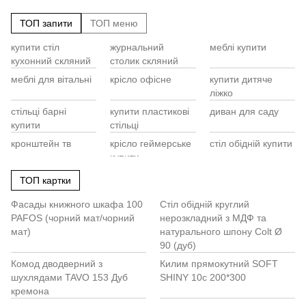
ТОП запити
ТОП меню
купити стіл
журнальний
меблі купити
Cт
кухонний скляний
столик скляний
Ст
ди
меблі для вітальні
крісло офісне
купити дитяче
Ме
ліжко
Ко
стільці барні
купити пластикові
диван для саду
Ту
купити
стільці
Ша
Са
кронштейн тв
крісло геймерське
стіл обідній купити
Ме
купити
купити крісло для
дитяче ліжко для
стільці ціни
ТОП картки
відпочинку
немовляти
Фасады книжного шкафа 100
Стіл обідній круглий
ламелі для ліжка
стіл консоль
стілець офісний
PAFOS (чорний мат/чорний
нерозкладний з МДФ та
купити
ціна
мат)
натурального шпону Colt Ø
стільці вінниця
купити приліжкові
пенал шафа
90 (дуб)
тумби
Комод дводверний з
Килим прямокутний SOFT
розкладний
стільчик для
полиці купити
шухлядами TAVO 153 Дуб
SHINY 10c 200*300
стілець
годування купити
кремона