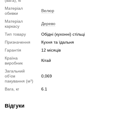
(вага), кг
Матеріал
Велюр
обивки
Матеріал
Дерево
каркасу
Тип товару
Обідні (кухонні) стільці
Призначення
Кухня та їдальня
Гарантія
12 місяців
Країна
Кітай
виробник
Загальний
об’єм
0,069
пакування (м³)
Вага, кг
6.1
Відгуки