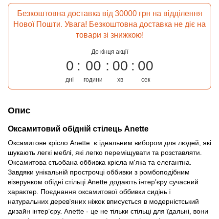
Безкоштовна доставка від 30000 грн на відділення
Нової Пошти. Увага! Безкоштовна доставка не діє на
товари зі знижкою!
До кінця акції
0
00
00
00
дні
години
хв
сек
Опис
Оксамитовий обідній стілець Anette
Оксамитове крісло Anette є ідеальним вибором для людей, які
шукають легкі меблі, які легко переміщувати та розставляти.
Оксамитова стьобана оббивка крісла м'яка та елегантна.
Завдяки унікальній прострочці оббивки з ромбоподібним
візерунком обідні стільці Anette додають інтер’єру сучасний
характер. Поєднання оксамитової оббивки сидінь і
натуральних дерев'яних ніжок вписується в модерністський
дизайн інтер'єру. Anette - це не тільки стільці для їдальні, вони