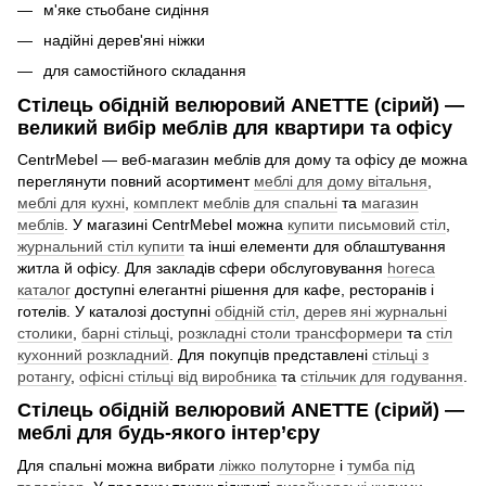
м'яке стьобане сидіння
надійні дерев'яні ніжки
для самостійного складання
Стілець обідній велюровий ANETTE (сірий) —
великий вибір меблів для квартири та офісу
CentrMebel — веб-магазин меблів для дому та офісу де можна
переглянути повний асортимент
меблі для дому вітальня
,
меблі для кухні
,
комплект меблів для спальні
та
магазин
меблів
. У магазині CentrMebel можна
купити письмовий стіл
,
журнальний стіл купити
та інші елементи для облаштування
житла й офісу. Для закладів сфери обслуговування
horeca
каталог
доступні елегантні рішення для кафе, ресторанів і
готелів. У каталозі доступні
обідній стіл
,
дерев яні журнальні
столики
,
барні стільці
,
розкладні столи трансформери
та
стіл
кухонний розкладний
. Для покупців представлені
стільці з
ротангу
,
офісні стільці від виробника
та
стільчик для годування
.
Стілець обідній велюровий ANETTE (сірий) —
меблі для будь-якого інтер’єру
Для спальні можна вибрати
ліжко полуторне
і
тумба під