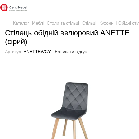
Каталог
Меблі
Столи та стільці
Стільці
Кухонні | Обідні сті
Стілець обідній велюровий ANETTE
(сірий)
Артикул:
ANETTEWGY
Написати відгук