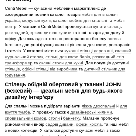
CentrMebel — сучасний меблевий маркетплейс де
зосереджений повний каталог товарів
меблі для вітальні
україна
,
модульні кухні
,
каталог меблів для спальні
та
меблі
центр
. У магазині CentrMebel пропонується
купити стілець
розкладний
,
крісло дитяче купити
та інші товари для дому й
офісу. Для закладів готельно ресторанного бізнесу
horeca
furniture
доступні функціональні рішення для кафе, ресторанів
і готелів. У каталозі містяться
кухонні стільці дерев яні
,
скляний
журнальний столик
,
стільці для кафе барів
,
розкладний стіл
трансформер
та
скляні столи для кухні
. Для покупців доступні
стільців
,
офісні стільці від виробника
та
дитячий стільчик для
годування
.
Стілець обідній обертовий у тканині JOHN
(бежевий) — ідеальні меблі для будь-якого
дизайну інтер’єру
Для спальні можна підібрати варіанти
ліжка двоспальні
й
для
взуття тумба
. У продажу також є
дизайнерські килими
,
сповивальний комод
,
столи
і
банкетку
. Магазин пропонує
різноманітний вибір
садові дивани
,
офісні крісла
, та інші меблі
з нових колекцій. У каталозі доступні сучасні меблі з таких