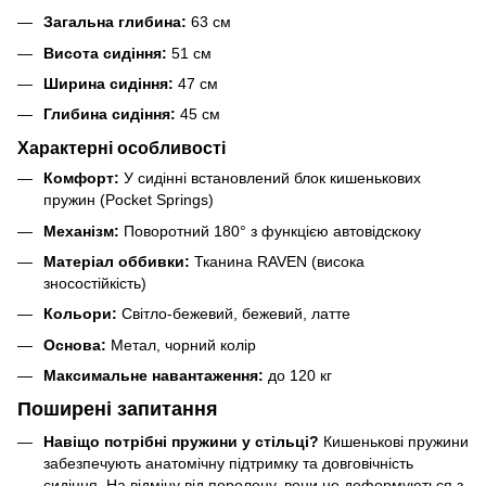
Загальна глибина:
63 см
Висота сидіння:
51 см
Ширина сидіння:
47 см
Глибина сидіння:
45 см
Характерні особливості
Комфорт:
У сидінні встановлений блок кишенькових
пружин (Pocket Springs)
Механізм:
Поворотний 180° з функцією автовідскоку
Матеріал оббивки:
Тканина RAVEN (висока
зносостійкість)
Кольори:
Світло-бежевий, бежевий, латте
Основа:
Метал, чорний колір
Максимальне навантаження:
до 120 кг
Поширені запитання
Навіщо потрібні пружини у стільці?
Кишенькові пружини
забезпечують анатомічну підтримку та довговічність
сидіння. На відміну від поролону, вони не деформуються з