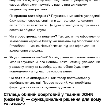
часом, зберігаючи пружність навіть при активному
щоденному використанні.
Як працює автовідскок?
Пружинний механізм усередині
бази м’яко повертає сидіння в центральне положення
після того, як ви встаєте. Це дуже зручно для підтримання
естетики обідньої групи.
Чи є розстрочка на покупку?
Так, доступне оформлення
замовлення через «Оплату частинами» від Monobank або
PrivatBank — можливість з’явиться під час оформлення
замовлення в кошику.
Як доставляєте меблі?
Ми відправляємо замовлення по
Україні службою «Нова Пошта». Кожен стілець упакований
у захисну плівку та коробку, що запобігає будь-яким
пошкодженням під час транспортування.
Чи потрібне складання?
Так, товар постачається у
розібраному вигляді. Процес простий, уся необхідна
фурнітура та схема складання додаються.
Стілець обідній обертовий у тканині JOHN
(бежевий) — функціональні рішення для дому
та бізнесу