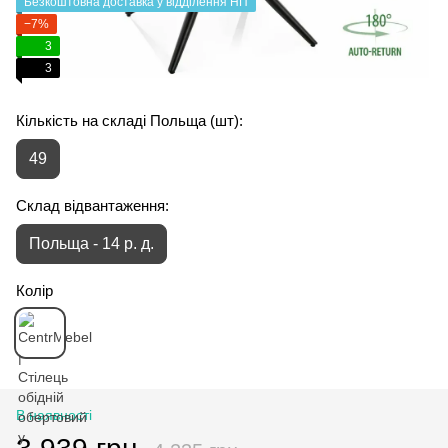
Безкоштовна доставка у відділення НП
−7%
3
3
Кількість на складі Польща (шт):
49
Склад відвантаження:
Польща - 14 р. д.
Колір
В наявності