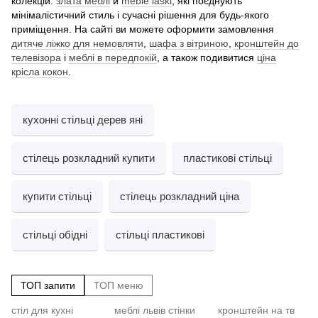
колекцій:
злата меблі
й
meble laski
, які поєднують
мінімалістичний стиль і сучасні рішення для будь-якого
приміщення. На сайті ви можете оформити замовлення
дитяче ліжко для немовляти
,
шафа з вітриною
,
кронштейн до
телевізора
і
меблі в передпокій
, а також подивитися
ціна
крісла кокон
.
кухонні стільці дерев яні
стілець розкладний купити
пластикові стільці
купити стільці
стілець розкладний ціна
стільці обідні
стільці пластикові
ТОП запити
ТОП меню
стіл для кухні
меблі львів стінки
кронштейн на тв
Cт