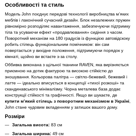
Особливості та стиль
Модель John поєднує передові технології виробництва м’яких
меблів і лаконічний сучасний дизайн. Блок незалежних пружин
рівномірно розподіляє навантаження, забезпечуючи підтримку
тіла та усуваючи ефект «продавлювання» сидіння з часом.
Поворотний механізм на 180 градусів із функцією автовідскоку
робить стілець функціональним помічником: він сам
повертається у вихідне положення, підтримуючи порядок у
кімнаті, щойно ви встаєте з-за столу.
Оббивка виконана з щільної тканини RAVEN, яка вирізняється
приємною на дотик фактурою та високою стійкістю до
зношування. Кольорова палітра — світло-бежевий, бежевий і
латте — ідеально вписується в концепції «тихої розкоші» та
скандинавського мінімалізму. Чорна металева база додає
конструкції стійкості та графічності. Якщо ви шукаєте, де
купити м’який стілець з поворотним механізмом в Україні
,
John стане чудовим вкладенням у затишок вашого дому.
Розміри
Загальна висота:
83 см
Загальна ширина:
49 см