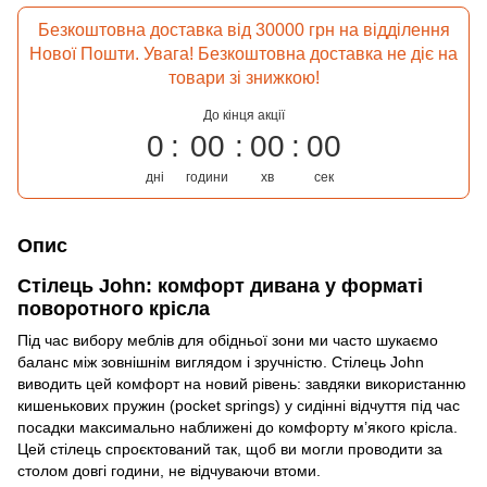
Безкоштовна доставка від 30000 грн на відділення
Нової Пошти. Увага! Безкоштовна доставка не діє на
товари зі знижкою!
До кінця акції
0
00
00
00
дні
години
хв
сек
Опис
Стілець John: комфорт дивана у форматі
поворотного крісла
Під час вибору меблів для обідньої зони ми часто шукаємо
баланс між зовнішнім виглядом і зручністю. Стілець John
виводить цей комфорт на новий рівень: завдяки використанню
кишенькових пружин (pocket springs) у сидінні відчуття під час
посадки максимально наближені до комфорту м’якого крісла.
Цей стілець спроєктований так, щоб ви могли проводити за
столом довгі години, не відчуваючи втоми.