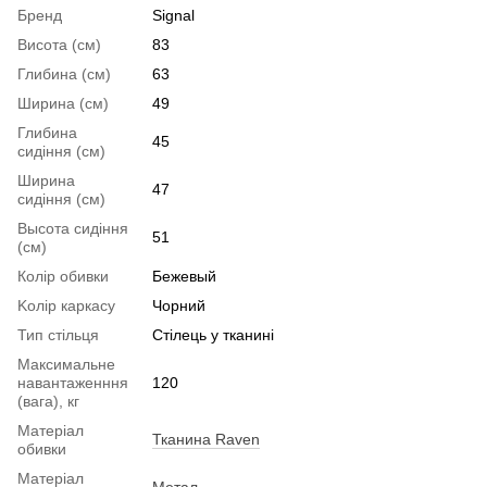
ку
Бренд
Signal
ст
Висота (см)
83
ов
Глибина (см)
63
ди
Ширина (см)
49
Глибина
45
сидіння (см)
Ширина
47
сидіння (см)
Высота сидіння
51
(см)
Колір обивки
Бежевый
Kолір каркасу
Чорний
Тип стільця
Стілець у тканині
Максимальне
навантаженння
120
(вага), кг
Матеріал
Тканина Raven
обивки
Матеріал