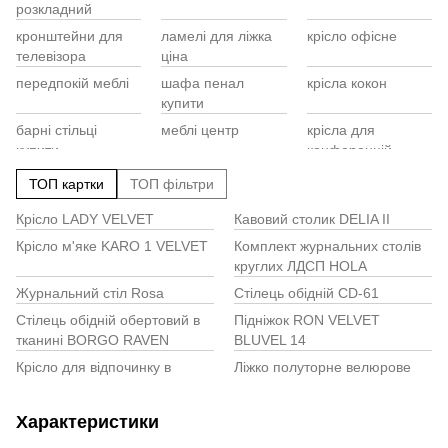
розкладний
Ст
ди
кронштейни для
ламелі для ліжка
крісло офісне
Ме
телевізора
ціна
Ко
передпокій меблі
шафа пенал
крісла кокон
Ту
купити
Ша
Са
барні стільці
меблі центр
крісла для
Ме
купити
конференцій
стільців
стіл купити
меблі на кухню
ТОП картки
ТОП фільтри
письмовий
Крісло LADY VELVET
Кавовий столик DELIA II
ст
стільці вінниця
антресоль
купити крісло
дитяче
Крісло м'яке KARO 1 VELVET
Комплект журнальних столів
ст
круглих ЛДСП HOLA
чо
купити ліжко для
розкладний
тумби для взуття
немовлят
кухонний стіл
купити
Журнальний стіл Rosa
Стілець обідній CD-61
ст
магазин меблів
ліжко дитяче
купить тумбу для
Стілець обідній обертовий в
Підніжок RON VELVET
для спальної
купити
взуття
тканині BORGO RAVEN
BLUVEL 14
ку
кімнати
Крісло для відпочинку в
Ліжко полуторне велюрове
тканині Harper
140x200 Savana Velvet
ст
Журнальний столик круглий
Стілець обідній в тканині
Характеристики
ЛДСП ELLA A
KIOTO
кр