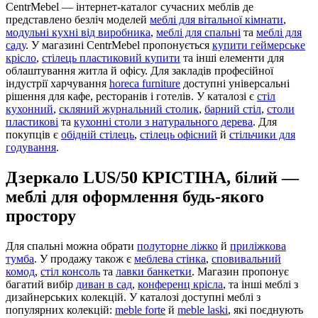
CentrMebel — інтернет-каталог сучасних меблів де
представлено безліч моделей
меблі для вітальної кімнати
,
модульні кухні від виробника
,
меблі для спальні
та
меблі для
саду
. У магазині CentrMebel пропонується
купити геймерське
крісло
,
стілець пластиковий купити
та інші елементи для
облаштування житла й офісу. Для закладів професійної
індустрії харчування
horeca furniture
доступні універсальні
рішення для кафе, ресторанів і готелів. У каталозі є
стіл
кухонний
,
скляний журнальний столик
,
барний стіл
,
столи
пластикові
та
кухонні столи з натурального дерева
. Для
покупців є
обідній стілець
,
стілець офісний
й
стільчики для
годування
.
Дзеркало LUS/50 КРІСТІНА, білий —
меблі для оформлення будь-якого
простору
Для спальні можна обрати
полуторне ліжко
й
приліжкова
тумба
. У продажу також є
меблева стінка
,
сповивальний
комод
,
стіл консоль
та
лавки банкетки
. Магазин пропонує
багатий вибір
диван в сад
,
конференц крісла
, та інші меблі з
дизайнерських колекцій. У каталозі доступні меблі з
популярних колекцій:
meble forte
й
meble laski
, які поєднують