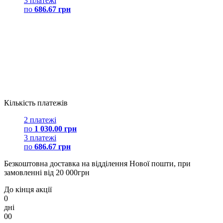
3 платежі
по
686.67 грн
Кількість платежів
2 платежі
по
1 030.00 грн
3 платежі
по
686.67 грн
Безкоштовна доставка на відділення Нової пошти, при
замовленні від 20 000грн
До кінця акції
0
дні
00