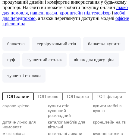
продуманий дизайн і комфортне використання у будь-якому
просторі. На сайті ви можете зробити покупку онлайн
ліжко
для немовля
,
навісні шафи
,
кронштейн під телевізор
і
меблі
для передпокою
, а також переглянути доступні моделі
офісне
крісло ціна
.
банкетка
сервірувальний стіл
банкетка купити
пуф
туалетний столик
вішак для одягу ціна
туалетні столики
ТОП запити
ТОП меню
ТОП картки
ТОП фільтри
садове крісло
купити стіл
купити меблі в
C
С
б
кухонний
кухню
С
б
розкладний
д
Т
к
М
дитяче ліжко для
каталог меблів для
кронштейн на тв
ч
К
немовлят
вітальні
В
с
Т
мʼякі крісла
розкладні дивани
кухонні столи з
Ш