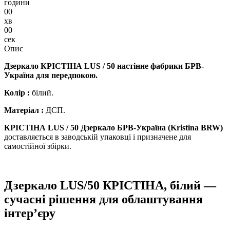
години
00
хв
00
сек
Опис
Дзеркало КРІСТІНА LUS / 50
настінне фабрики БРВ-
Україна для передпокою.
Колір
:
білий.
Матеріал
:
ДСП.
КРІСТІНА LUS / 50 Дзеркало БРВ-Україна (Kristina BRW)
доставляється в заводській упаковці і призначене для
самостійної збірки.
Дзеркало LUS/50 КРІСТІНА, білий —
сучасні рішення для облаштування
інтер’єру