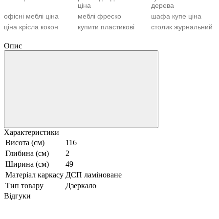
Ш
ціна
дерева
С
с
М
офісні меблі ціна
меблі фреско
шафа купе ціна
с
ціна крісла кокон
купити пластикові
столик журнальний
столи
скляний
с
купити двоярусне
Опис
купити розкладний
meble forte
к
ліжко
диван
с
меблі офісні ціна
ліжко дитяче для
купити стільці
немовлят
пластикові
д
офісні крісла
дизайнерські
письмовий стіл
україни
килими
купити
Характеристики
Висота (см)
116
Глибина (см)
2
Ширина (см)
49
Матеріал каркасу
ДСП ламіноване
Тип товару
Дзеркало
Відгуки