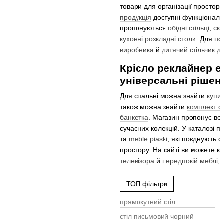
товари для організації простор
продукція
доступні функціональ
пропонуються
обідні стільці
,
с
кухонні розкладні столи
. Для п
виробника
й
дитячий стільчик 
Крісло реклайнер 
універсальні рішен
Для спальні можна знайти
куп
також можна знайти
комплект 
банкетка
. Магазин пропонує 
сучасних колекцій. У каталозі 
та
meble piaski
, які поєднують
простору. На сайті ви можете 
телевізора
й
передпокій меблі
ТОП фільтри
прямокутний стіл
стіл письмовий чорний