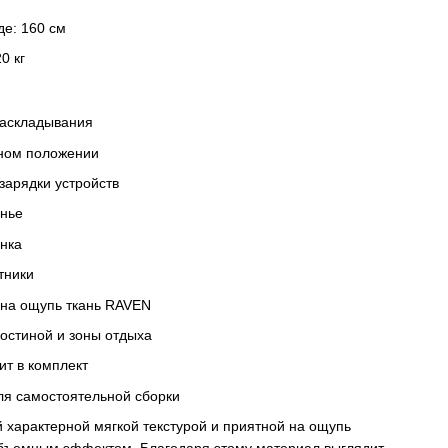
де: 160 см
0 кг
раскладывания
нном положении
зарядки устройств
енье
нка
тники
 на ощупь ткань RAVEN
остиной и зоны отдыха
ит в комплект
ля самостоятельной сборки
 характерной мягкой текстурой и приятной на ощупь