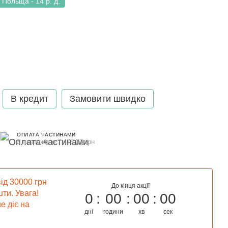
Польща - 14 р. д.
В кредит
Замовити швидко
ОПЛАТА ЧАСТИНАМИ
3 платежі по 7 478.33 грн
ід 30000 грн
До кінця акції
ти. Увага!
0
00
00
00
е діє на
дні
години
хв
сек