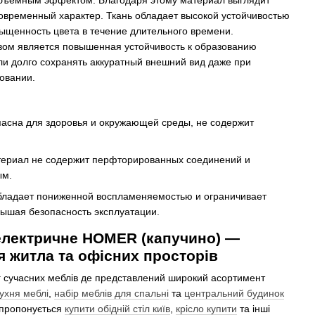
бъемным эффектом. Благодаря этому материал выглядит
овременный характер. Ткань обладает высокой устойчивостью
ыщенность цвета в течение длительного времени.
ом является повышенная устойчивость к образованию
ли долго сохранять аккуратный внешний вид даже при
овании.
асна для здоровья и окружающей среды, не содержит
ериал не содержит перфторированных соединений и
ым.
бладает пониженной воспламеняемостью и ограничивает
вышая безопасность эксплуатации.
електричне HOMER (капучино) —
я житла та офісних просторів
г сучасних меблів де представлений широкий асортимент
ухня меблі
,
набір меблів для спальні
та
центральний будинок
l пропонується
купити обідній стіл київ
,
крісло купити
та інші