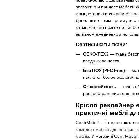
поверхностью с деликатным о
элегантно и придает мебели с
к выцветанию и сохраняет нас
Дополнительным преимуществ
катышков, что позволяет мебе
активном ежедневном использ
Сертификаты ткани:
OEKO-TEX®
— ткань безоп
вредных веществ.
Без ПФУ (PFC Free)
— мат
является более экологичн
Огнестойкость
— ткань о
распространение огня, по
Крісло реклайнер 
практичні меблі дл
CentrMebel — інтернет-катало
комплект меблів для вітальні
,
к
меблів
. У магазині CentrMebe