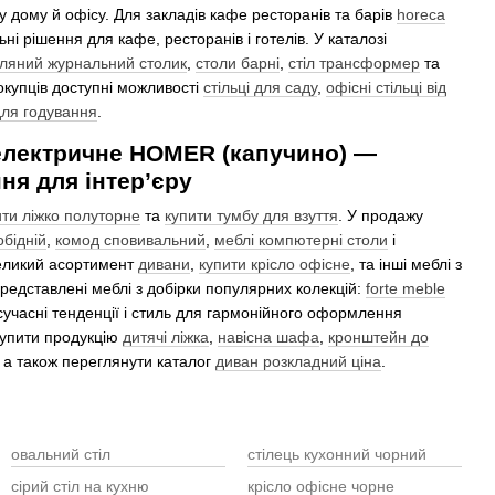
у дому й офісу. Для закладів кафе ресторанів та барів
horeca
ні рішення для кафе, ресторанів і готелів. У каталозі
кляний журнальний столик
,
столи барні
,
стіл трансформер
та
окупців доступні можливості
стільці для саду
,
офісні стільці від
для годування
.
електричне HOMER (капучино) —
ня для інтер’єру
ити ліжко полуторне
та
купити тумбу для взуття
. У продажу
обідній
,
комод сповивальний
,
меблі компютерні столи
і
великий асортимент
дивани
,
купити крісло офісне
, та інші меблі з
представлені меблі з добірки популярних колекцій:
forte meble
 сучасні тенденції і стиль для гармонійного оформлення
купити продукцію
дитячі ліжка
,
навісна шафа
,
кронштейн до
, а також переглянути каталог
диван розкладний ціна
.
овальний стіл
стілець кухонний чорний
сірий стіл на кухню
крісло офісне чорне