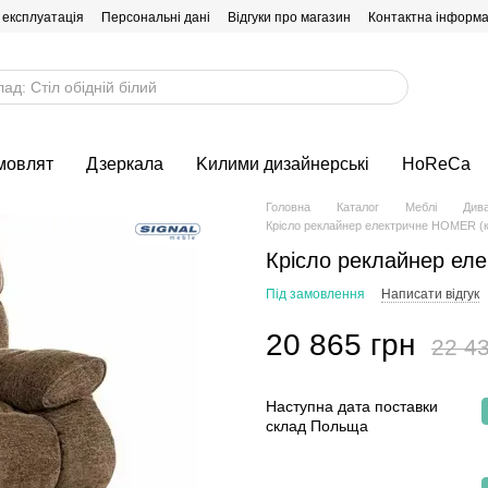
 експлуатація
Персональні дані
Відгуки про магазин
Контактна інформа
мовлят
Дзеркала
Kилими дизайнерські
HoReCa
Головна
Каталог
Меблі
Дива
Крісло реклайнер електричне HOMER (
Крісло реклайнер ел
Під замовлення
Написати відгук
20 865 грн
22 43
Наступна дата поставки
склад Польща