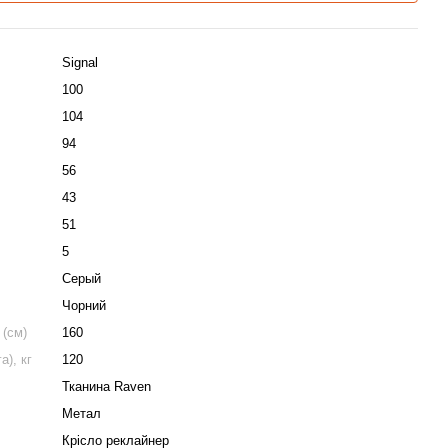
Signal
100
104
94
56
43
51
5
Серый
Чорний
 (см)
160
), кг
120
Тканина Raven
Метал
Крісло реклайнер