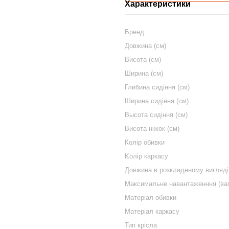
Характеристики
Бренд
Довжина (см)
Висота (см)
Ширина (см)
Глибина сидіння (см)
Ширина сидіння (см)
Высота сидіння (см)
Висота ніжок (см)
Колір обивки
Kолір каркасу
Довжина в розкладеному вигляді
Максимальне навантаженння (вага
Матеріал обивки
Матеріал каркасу
Тип крісла