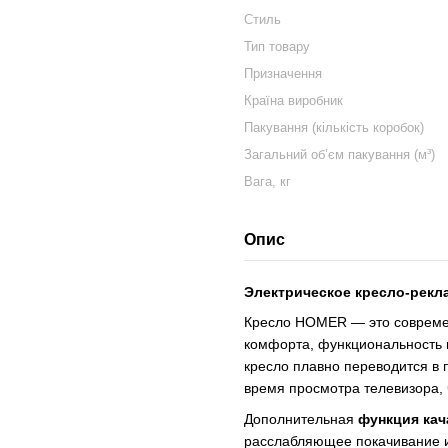
Стиль
Тип товару
Призначення
Країна виробник
Пакування (кількість коробок)
Загальний об’єм пакування (м³)
Вага, кг
Опис
Электрическое кресло-рекл
Кресло HOMER — это совреме
комфорта, функциональность 
кресло плавно переводится в 
время просмотра телевизора,
Дополнительная
функция кач
расслабляющее покачивание 