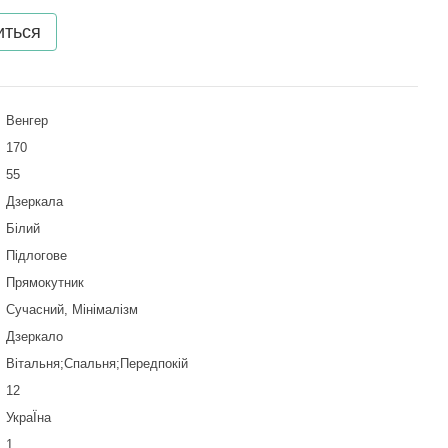
иться
Венгер
170
55
Дзеркала
Білий
Підлогове
Прямокутник
Сучасний, Мінімалізм
Дзеркало
Вітальня;Спальня;Передпокій
12
УкраЇна
1