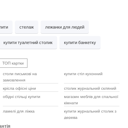
пити
стелаж
лежанки для людей
купити туалетний столик
купити банкетку
ТОП картки
столи письмові на
купити стіл кухонний
Cтіл
Журн
замовлення
Стіл
(чор
дива
крісла офісні ціни
столик журнальний скляний
Стіл
Мебл
обідні стільці купити
магазин меблів для спальної
Комо
кімнати
Тумб
Туал
ламелі для ліжка
купити журнальний столик з
Стіл
Шафи
дерева
Садо
Мебл
купити меблеву стінку
купити ліжко односпальне
Кріс
антія