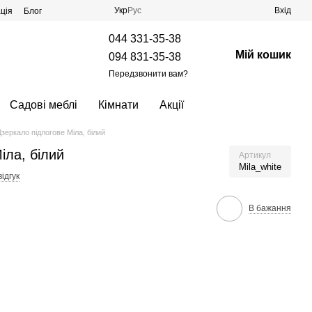
Укр
Рус
Вхід
ція
Блог
044 331-35-38
Мій кошик
094 831-35-38
Передзвонити вам?
Садові меблі
Кімнати
Акції
Дзеркало підлогове Міла, білий
іла, білий
Артикул
Mila_white
ідгук
В бажання