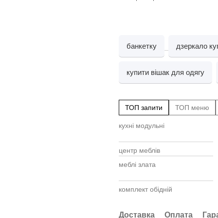
банкетку
дзеркало ку
купити вішак для одягу
ТОП запити
ТОП меню
кухні модульні
центр меблів
меблі злата
комплект обідній
стільці для саду
Доставка
Оплата
Гар