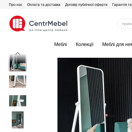
Перейти до основного контенту
Про нас
Оплата та доставка
Договір публічної оферти
Гарантія та
Меблі
Колекції
Меблі для не