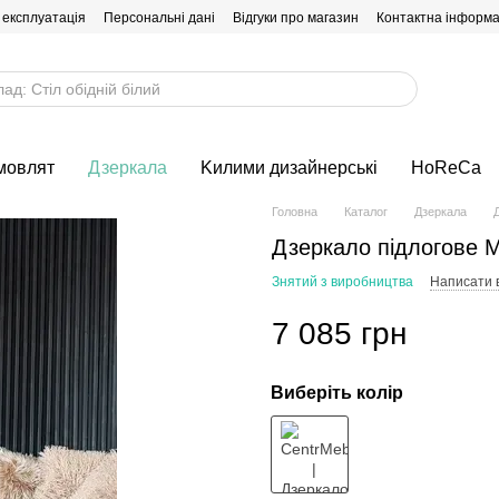
 експлуатація
Персональні дані
Відгуки про магазин
Контактна інформа
мовлят
Дзеркала
Kилими дизайнерські
HoReCa
Головна
Каталог
Дзеркала
Дзеркало підлогове М
Знятий з виробництва
Написати в
7 085 грн
Виберіть колір