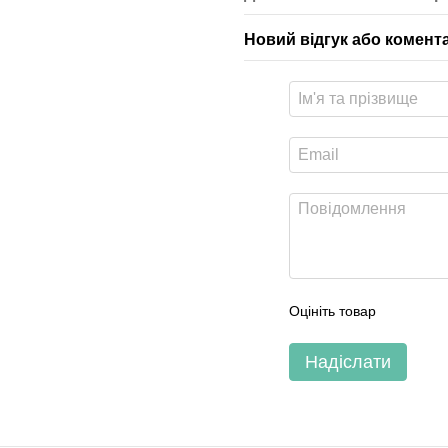
крісло кокон ціна
Новий відгук або комент
купити крісло садове
розкладний кухонний стіл
Оцініть товар
Надіслати