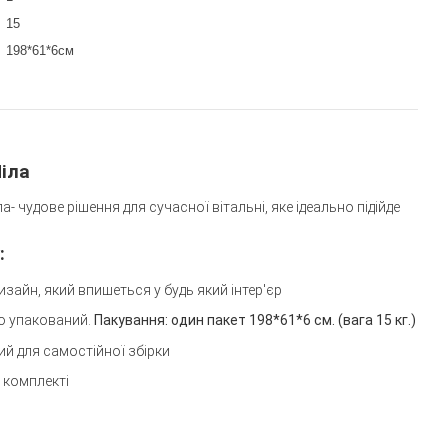
15
198*61*6см
іла
а- чудове рішення для сучасної вітальні, яке і
деально підійде
:
зайн, який впишеться у будь який інтер'єр
но упакований.
Пакування: один пакет 198*61*6 см. (вага 15 кг.)
ий для самостійної збірки
 комплекті