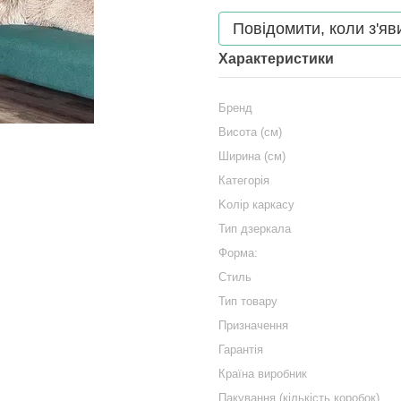
Повідомити, коли з'яв
Характеристики
Бренд
Висота (см)
Ширина (см)
Категорія
Kолір каркасу
Тип дзеркала
Форма:
Стиль
Тип товару
Призначення
Гарантія
Країна виробник
Пакування (кількість коробок)