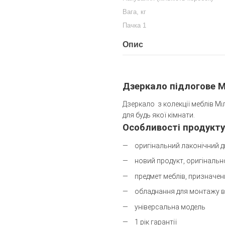
Вага, кг
Пачка 1
Опис
Дзеркало підлогове М
Дзеркало з колекції меблів Міл
для будь якої кімнати.
Особливості продукту
оригінальний лаконічний ди
новий продукт, оригіналь
предмет меблів, призначен
обладнання для монтажу в
універсальна модель
1 рік гарантії