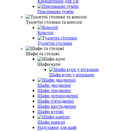
Кронштейни для ТВ
Приліжкові тумби
Туалетні столики та консолі
Консолі
Туалетні столики
Шафи та стелажі
Шафи-купе
Шафа купе у вітальню
Шафи дводверні
Шафи тридверні
Шафи чотиридверні
Шафи п'ятидверні
Шафи шестидверні
Шафи кутові
Шафи навісні
Надставки для шаф