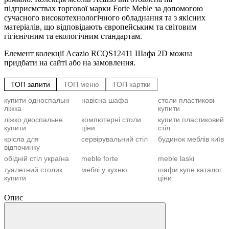
підприємствах торгової марки Forte Meble за допомогою
сучасного високотехнологічного обладнання та з якісних
матеріалів, що відповідають європейським та світовим
гігієнічним та екологічним стандартам.
Елемент колекції Acazio RCQS12411 Шафа 2D можна
придбати на сайті або на замовлення.
ТОП запити
ТОП меню
ТОП картки
купити односпальні
навісна шафа
столи пластикові
C
С
ліжка
купити
С
b
д
ліжко двоспальне
компютерні столи
купити пластиковий
К
М
купити
ціни
стіл
п
К
крісла для
сервірувальний стіл
будинок меблів київ
О
Т
відпочинку
е
Ш
С
обідній стіл україна
meble forte
meble laski
С
М
ч
туалетний столик
меблі у кухню
шафи купе каталог
купити
ціни
К
(
купить крісло
купити крісло
передпокій меблі
гойдалку
Опис
офісне
С
J
купити кронштейн
купити модульну
диван садовий
під телевізор
кухню
купити полуторне
комод купити
купити конференц