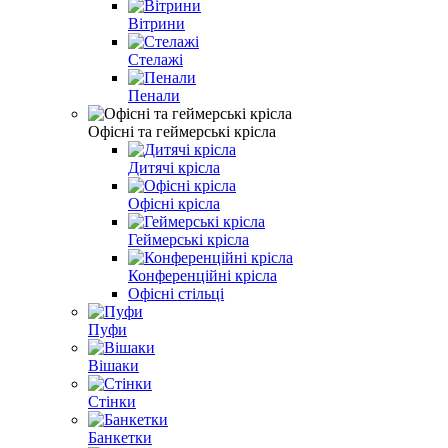
Вітрини
Стелажі
Пенали
Офісні та геймерські крісла
Дитячі крісла
Офісні крісла
Геймерські крісла
Конференційні крісла
Офісні стільці
Пуфи
Вішаки
Стінки
Банкетки