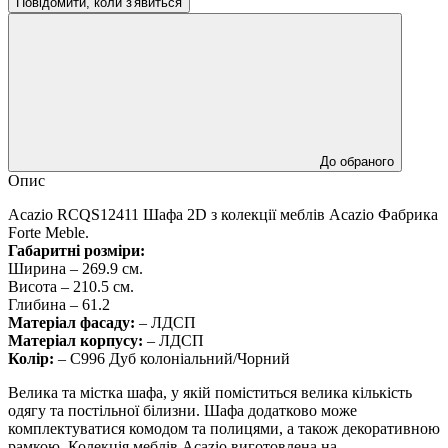
Повідомити, коли з'явиться
До обраного
Опис
Acazio RCQS12411 Шафа 2D з колекції меблів Acazio Фабрика
Forte Meble.
Габаритні розміри:
Ширина – 269.9 см.
Висота – 210.5 см.
Глибина – 61.2
Матеріал фасаду:
– ЛДСП
Матеріал корпусу:
– ЛДСП
Колір:
– C996 Дуб колоніальний/Чорний
Велика та містка шафа, у якій поміститься велика кількість
одягу та постільної білизни. Шафа додатково може
комплектуватися комодом та полицями, а також декоративною
рамкою. Колекція меблів Acazio виготовлена на