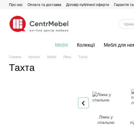
Перейти до основного контенту
Про нас
Оплата та доставка
Договір публічної оферти
Гарантія та
Меблі
Колекції
Меблі для не
Головна
Каталог
Меблі
Ліжка
Тахта
Тахта
Ліжка у
спальню
пі