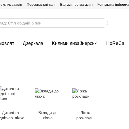
 експлуатація
Персональні дані
Відгуки про магазин
Контактна інформа
мовлят
Дзеркала
Kилими дизайнерські
HoReCa
Дитячі та
Вклади до
Ліжка
дліткові ліжка
ліжка
розкладні