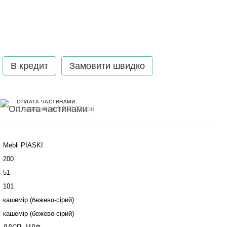
В кредит
Замовити швидко
ОПЛАТА ЧАСТИНАМИ
3 платежі по 6 533.33 грн
Mebli PIASKI
200
51
101
кашемір (бежево-сірий)
кашемір (бежево-сірий)