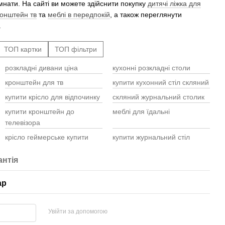
мнати. На сайті ви можете здійснити покупку
дитячі ліжка для
онштейн тв
та
меблі в передпокій
, а також переглянути
.
ТОП картки
ТОП фільтри
розкладні дивани ціна
кухонні розкладні столи
Cтіл
Туал
роже
Стіл
T-10
кронштейн для тв
купити кухонний стіл скляний
стіл
дива
Тум
купити крісло для відпочинку
скляний журнальний столик
стіл
Мебл
Тумб
купити кронштейн до
меблі для їдальні
кріс
Комо
телевізора
Ком
Туал
стіл
Шафи
крісло геймерське купити
купити журнальний стіл
Ком
сіри
Садо
Тумб
стіл
Мебл
антія
купити крісла садові
ліжко дитяче для немовлят
комп
купити двоспальне ліжко
столи обідні ціна
ар
скляний стіл кухонний
вішак для одягу ціна
Увійти за допомогою