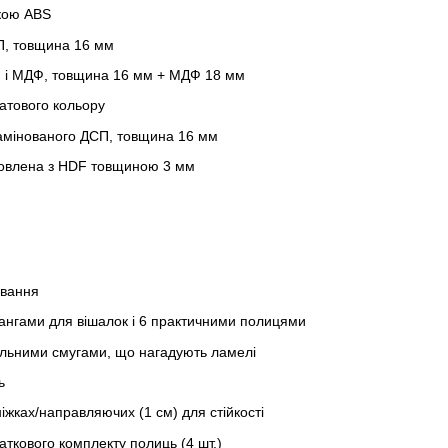
мкою ABS
П, товщина 16 мм
П і МДФ, товщина 16 мм + МДФ 18 мм
матового кольору
ламінованого ДСП, товщина 16 мм
овлена з HDF товщиною 3 мм
ивання
гами для вішалок і 6 практичними полицями
альними смугами, що нагадують ламелі
ь
жках/направляючих (1 см) для стійкості
ткового комплекту полиць (4 шт.)