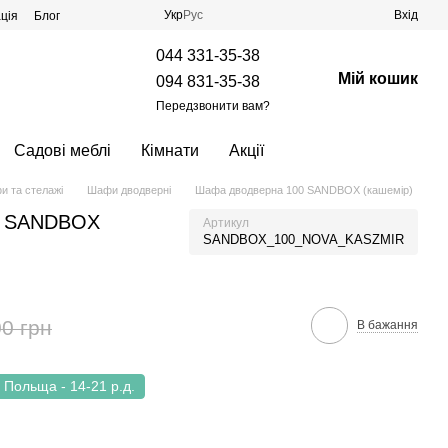
Укр
Рус
Вхід
ція
Блог
044 331-35-38
Мій кошик
094 831-35-38
Передзвонити вам?
Садові меблі
Кімнати
Акції
 та стелажі
Шафи дводверні
Шафа дводверна 100 SANDBOX (кашемір)
0 SANDBOX
Артикул
SANDBOX_100_NOVA_KASZMIR
0 грн
В бажання
Польща - 14-21 р.д.