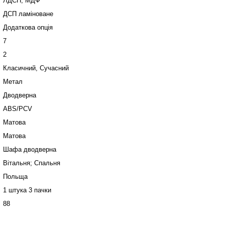
ЛДСП, МДФ
ДСП ламіноване
Додаткова опція
7
2
Класичний, Сучасний
Метал
Дводверна
ABS/PCV
Матова
Матова
Шафа дводверна
Вітальня; Спальня
Польща
1 штука 3 пачки
88