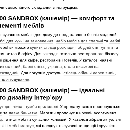
ля самостійного складання з інструкцією.
00 SANDBOX (кашемір) — комфорт та
лементі меблів
н сучасних меблів для дому де представлено безліч моделей
блі для кухні на замовлення
,
набір меблів для спальні
та
меблі
Mebel ви можете
купити стільці розкладні
,
обідній стіл купити
та
я житла й офісу. Для закладів готельно ресторанного бізнесу
і рішення для кафе, ресторанів і готелів. У каталозі наявні
ик скляний
,
барні стільці україна
,
столи письмові на
розкладний
. Для покупців доступні
стілець обідній дерев яний
,
и для годування
.
00 SANDBOX (кашемір) — ідеальні
го дизайну інтер’єру
уторні ліжка
і
тумби приліжкові
. У продажу також пропонуються
ки
та
лавка банкетка
. Магазин пропонує широкий асортимент
і
, та інші меблі з сучасних колекцій. У каталозі зібрані актуальні
ski
і
меблі маркус
, які поєднують сучасні тенденції і зручність