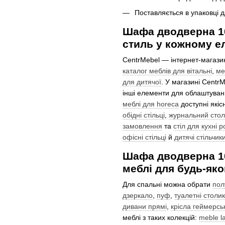
Поставляється в упаковці д
Шафа дводверна 1
стиль у кожному е
CentrMebel — інтернет-магази
каталог меблів для вітальні
,
ме
для дитячої
. У магазині Centr
інші елементи для облаштуванн
меблі для horeca
доступні якісн
обідні стільці
,
журнальний стол
замовлення
та
стіл для кухні 
офісні стільці
й
дитячі стільчик
Шафа дводверна 1
меблі для будь-яко
Для спальні можна обрати
пол
дзеркало
,
пуф
,
туалетні столи
дивани прямі
,
крісла геймерськ
меблі з таких колекцій:
meble la