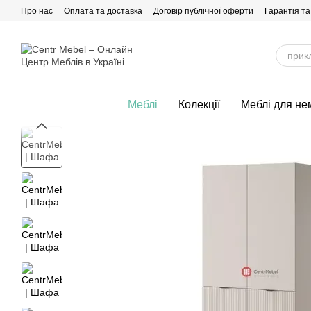
Перейти до основного контенту
Про нас
Оплата та доставка
Договір публічної оферти
Гарантія та
Меблі
Колекції
Меблі для не