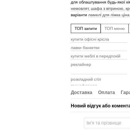
для облаштування будь-якої кі
немовлят
,
шафа з вітриною
,
кр
варіанти
ламелі для ліжка ціна
ТОП запити
ТОП меню
купити офісні крісла
лавки банкетки
купити меблі в передпокій
реклайнер
розкладний стіл
трансформер
Доставка
Оплата
Гар
односпальне ліжко
дивани розкладні
Новий відгук або комент
horeca продукція