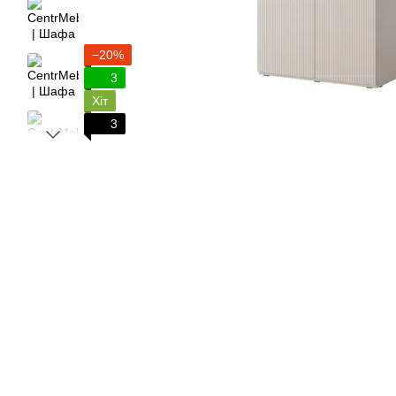
−20%
3
Хіт
3