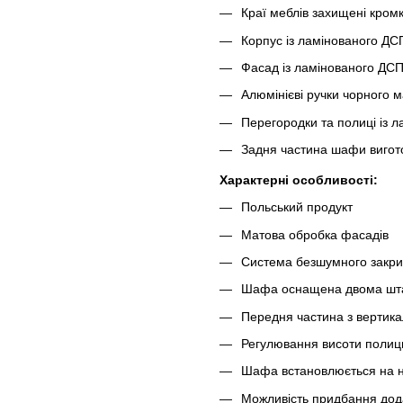
Краї меблів захищені кро
Корпус із ламінованого ДС
Фасад із ламінованого ДС
Алюмінієві ручки чорного 
Перегородки та полиці із 
Задня частина шафи вигот
Характерні особливості:
Польський продукт
Матова обробка фасадів
Система безшумного закр
Шафа оснащена двома штан
Передня частина з вертик
Регулювання висоти полиц
Шафа встановлюється на ні
Можливість придбання дода