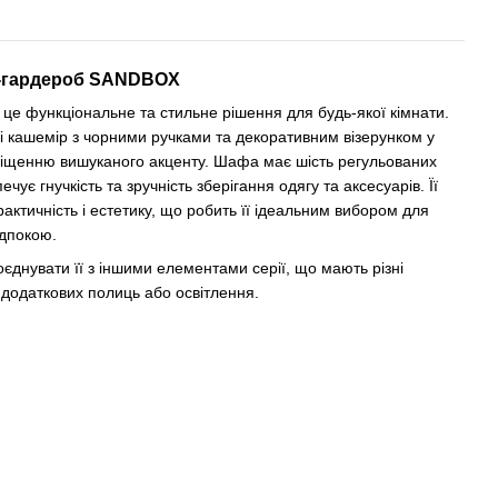
-гардероб SANDBOX
 функціональне та стильне рішення для будь-якої кімнати.
і кашемір з чорними ручками та декоративним візерунком у
иміщенню вишуканого акценту. Шафа має шість регульованих
ечує гнучкість та зручність зберігання одягу та аксесуарів. Її
ктичність і естетику, що робить її ідеальним вибором для
едпокою.
днувати її з іншими елементами серії, що мають різні
 додаткових полиць або освітлення.