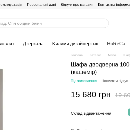
 експлуатація
Персональні дані
Відгуки про магазин
Контактна інформа
мовлят
Дзеркала
Kилими дизайнерські
HoReCa
Головна
Каталог
Меблі
Шафи
Шафа дводверна 10
(кашемір)
Під замовлення
Написати відгук
15 680 грн
19 60
Склад відвантаження: