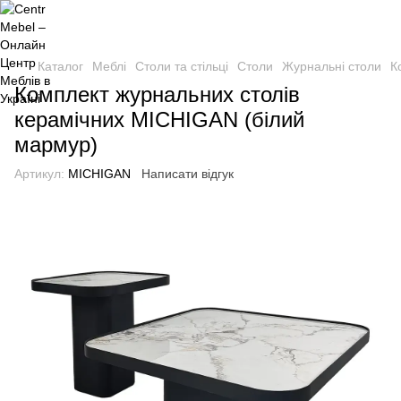
Каталог
Меблі
Столи та стільці
Столи
Журнальні столи
К
Комплект журнальних столів
керамічних MICHIGAN (білий
мармур)
Артикул:
MICHIGAN
Написати відгук