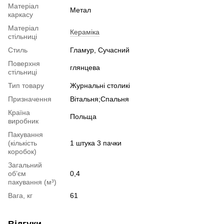
Матеріал
Метал
каркасу
Матеріал
Кераміка
стільниці
Стиль
Гламур, Сучасний
Поверхня
глянцева
стільниці
Тип товару
Журнальні столикі
Призначення
Вітальня;Спальня
Країна
Польща
виробник
Пакування
(кількість
1 штука 3 пачки
коробок)
Загальний
об’єм
0,4
пакування (м³)
Вага, кг
61