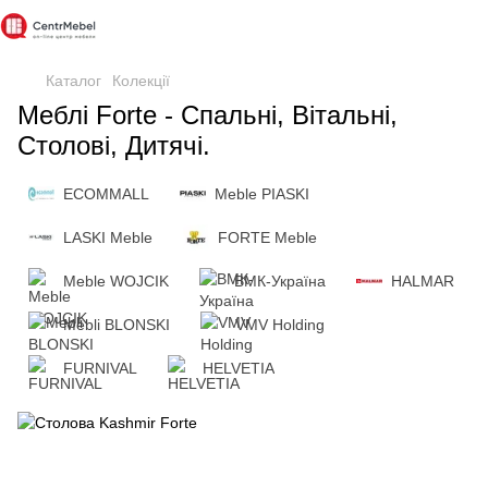
Каталог
Колекції
Меблі Forte - Cпальні, Вітальні,
Столові, Дитячі.
ECOMMALL
Meble PIASKI
LASKI Meble
FORTE Meble
Meble WOJCIK
ВМК-Україна
HALMAR
Mebli BLONSKI
VMV Holding
FURNIVAL
HELVETIA