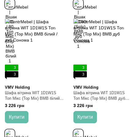
3
3
3
3
VMV Holding
VMV Holding
Шафа вітрина WIT 1D1W1S
Шафа вітрина WIT 1D1W1S
Топ Мікс (Top Mix) ВМВ білий /
Топ Мікс (Top Mix) ВМВ дуб
дуб Сонома
Сонома
3 226 грн
3 226 грн
Купити
Купити