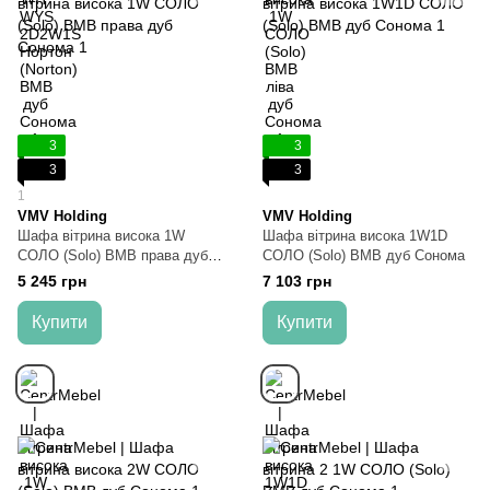
3
3
3
3
1
VMV Holding
VMV Holding
Шафа вітрина висока 1W
Шафа вітрина висока 1W1D
СОЛО (Solo) ВМВ права дуб
СОЛО (Solo) ВМВ дуб Сонома
Сонома
5 245 грн
7 103 грн
Купити
Купити