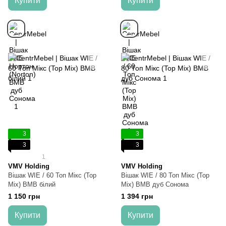
Купити
Купити
3
3
3
3
1
VMV Holding
VMV Holding
Вішак WIE / 60 Топ Мікс (Top
Вішак WIE / 80 Топ Мікс (Top
Mix) ВМВ білий
Mix) ВМВ дуб Сонома
1 150 грн
1 394 грн
Купити
Купити