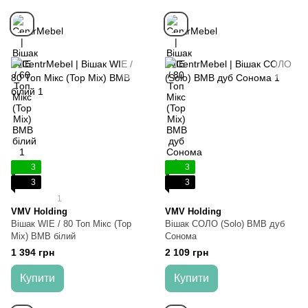
3
3
3
3
1
VMV Holding
VMV Holding
Вішак WIE / 80 Топ Мікс (Top
Вішак СОЛО (Solo) ВМВ дуб
Mix) ВМВ білий
Сонома
1 394 грн
2 109 грн
Купити
Купити