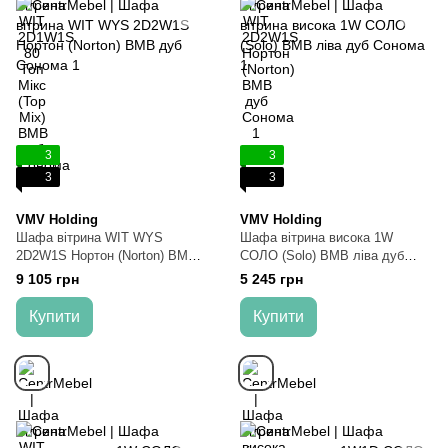
3
3
3
3
VMV Holding
VMV Holding
Шафа вітрина WIT WYS
Шафа вітрина висока 1W
2D2W1S Нортон (Norton) ВМВ
СОЛО (Solo) ВМВ ліва дуб
дуб Сонома
Сонома
9 105 грн
5 245 грн
Купити
Купити