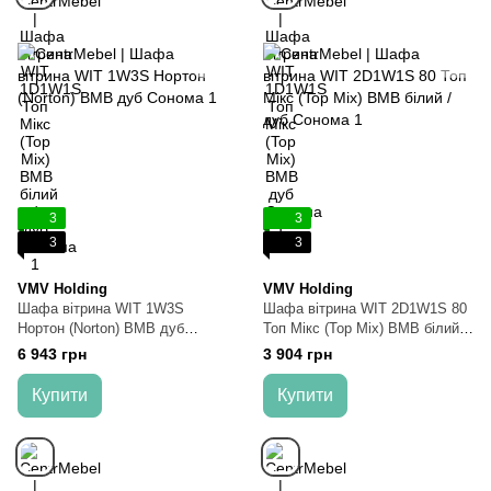
3
3
3
3
VMV Holding
VMV Holding
Шафа вітрина WIT 1W3S
Шафа вітрина WIT 2D1W1S 80
Нортон (Norton) ВМВ дуб
Топ Мікс (Top Mix) ВМВ білий /
Сонома
дуб Сонома
6 943 грн
3 904 грн
Купити
Купити