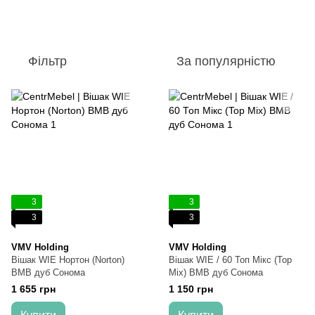
Фільтр
За популярністю
3
3
3
3
VMV Holding
VMV Holding
Вішак WIE Нортон (Norton)
Вішак WIE / 60 Топ Мікс (Top
ВМВ дуб Сонома
Mix) ВМВ дуб Сонома
1 655 грн
1 150 грн