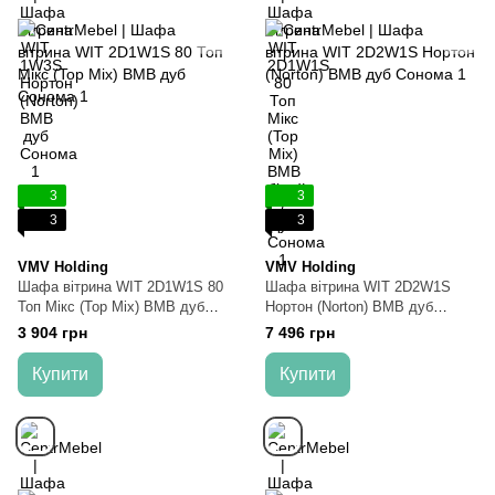
3
3
3
3
VMV Holding
VMV Holding
Шафа вітрина WIT 2D1W1S 80
Шафа вітрина WIT 2D2W1S
Топ Мікс (Top Mix) ВМВ дуб
Нортон (Norton) ВМВ дуб
Сонома
Сонома
3 904 грн
7 496 грн
Купити
Купити