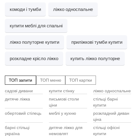
комоди і тумби
ліжко односпальне
купити меблі для спальні
ліжко полуторне купити
приліжкові тумби купити
розкладне крісло ліжко
купить ліжко полуторне
ТОП запити
ТОП меню
ТОП картки
садові дивани
купити стінку
ліжко односпальне
Cт
Ст
Ст
90
дитяче ліжка
письмові столи
стільці барні
ди
ціни
купити
Ст
Ме
VE
обертовий стілець
меблі у кухню
розкладний диван
Ко
ціна
Ст
Ту
Ke
Ша
барні стільці
дитяче ліжко для
стільці офісні
Са
україна
немовлят
купити