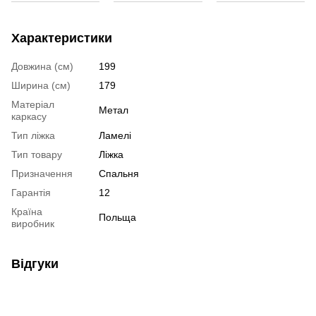
Ме
Жу
купити офісні
купити
крісла кокони
Ч
меблі
односпальне ліжко
Характеристики
По
розкладні столи
шафа тридверна
столи пластикові
MD
для кухні
купити
Довжина (см)
199
ма
консоль купити
скляні журнальні
журнальний
Ширина (см)
179
Ві
столики
столик скляний
(х
Матеріал
Метал
меблі купити
стіл обідній ціна
столи журнальні
каркасу
купити
Тип ліжка
Ламелі
Тип товару
Ліжка
Призначення
Спальня
Гарантія
12
Країна
Польща
виробник
Відгуки