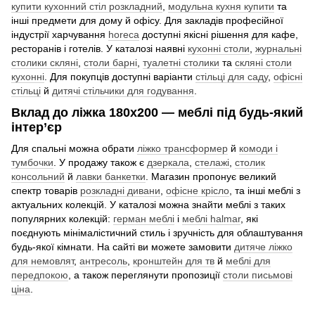
купити кухонний стіл розкладний
,
модульна кухня купити
та
інші предмети для дому й офісу. Для закладів професійної
індустрії харчування
horeca
доступні якісні рішення для кафе,
ресторанів і готелів. У каталозі наявні
кухонні столи
,
журнальні
столики скляні
,
столи барні
,
туалетні столики
та
скляні столи
кухонні
. Для покупців доступні варіанти
стільці для саду
,
офісні
стільці
й
дитячі стільчики для годування
.
Вклад до ліжка 180x200 — меблі під будь-який
інтер’єр
Для спальні можна обрати
ліжко трансформер
й
комоди і
тумбочки
. У продажу також є
дзеркала
,
стелажі
,
столик
консольний
й
лавки банкетки
. Магазин пропонує великий
спектр товарів
розкладні дивани
,
офісне крісло
, та інші меблі з
актуальних колекцій. У каталозі можна знайти меблі з таких
популярних колекцій:
герман меблі
і
меблі halmar
, які
поєднують мінімалістичний стиль і зручність для облаштування
будь-якої кімнати. На сайті ви можете замовити
дитяче ліжко
для немовлят
,
антресоль
,
кронштейн для тв
й
меблі для
передпокою
, а також переглянути пропозиції
столи письмові
ціна
.