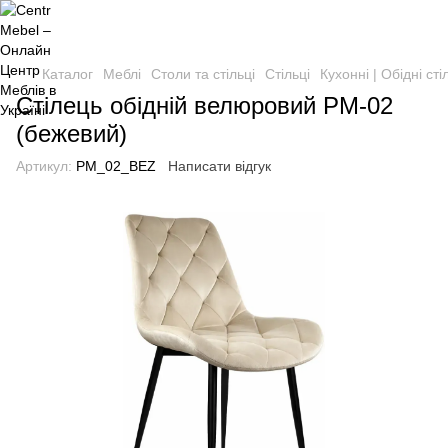
Каталог
Меблі
Столи та стільці
Стільці
Кухонні | Обідні сті
Стілець обідній велюровий PM-02
(бежевий)
Артикул:
PM_02_BEZ
Написати відгук