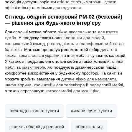
покупців доступні варіанти
стіл та стілець магазин
,
купити
офісні стільці
та
стільчик для годування
.
Стілець обідній велюровий PM-02 (бежевий)
— рішення для будь-якого інтер’єру
Для спальні можна обрати
ліжка двоспальне
та
для взуття
тумба
. У продажу також наявні
лежанки для людей
,
сповивальний комод
,
розкладні столи трансформери
й
лавка
банкетка
. Магазин пропонує різноманітний вибір
диван та
крісла
,
крісла офісні україни
, та інші меблі з сучасних колекцій.
У каталозі представлені стильні меблі з таких колекцій:
стінки
меблі
та
piaski meble
, які поєднують дизайнерський підхід і
комфортне використання у будь-якому просторі. На сайті ви
можете зробити замовлення
дитяче ліжко для немовляти
,
шафа вітрина
,
кронштейн для телевізора
й
передпокій меблі
,
а також переглянути каталог
меблі для кухні ціна
.
розкладні стільці купити
дивани прямі купити
стілець обідній дерев яний
обідні стільці