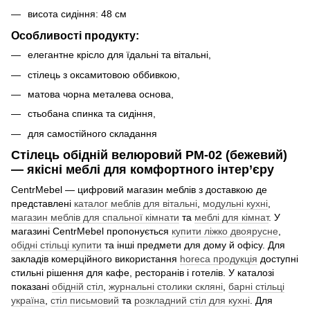
висота сидіння: 48 см
Особливості продукту:
елегантне крісло для їдальні та вітальні,
стілець з оксамитовою оббивкою,
матова чорна металева основа,
стьобана спинка та сидіння,
для самостійного складання
Стілець обідній велюровий PM-02 (бежевий)
— якісні меблі для комфортного інтер’єру
CentrMebel — цифровий магазин меблів з доставкою де
представлені
каталог меблів для вітальні
,
модульні кухні
,
магазин меблів для спальної кімнати
та
меблі для кімнат
. У
магазині CentrMebel пропонується
купити ліжко двоярусне
,
обідні стільці купити
та інші предмети для дому й офісу. Для
закладів комерційного використання
horeca продукція
доступні
стильні рішення для кафе, ресторанів і готелів. У каталозі
показані
обідній стіл
,
журнальні столики скляні
,
барні стільці
україна
,
стіл письмовий
та
розкладний стіл для кухні
. Для