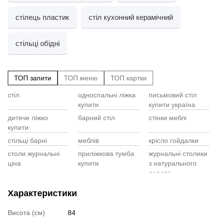
стілець пластик
стіл кухонний керамічний
стільці обідні
ТОП запити
ТОП меню
ТОП картки
стіл
односпальні ліжка
письмовий стіл
Cт
Лі
купити
купити україна
Ст
ч
ди
дитяче ліжко
барний стіл
стінки меблі
Кр
Ме
купити
2 
Ко
стільці барні
меблів
крісло гойдалки
Ст
Ту
99
Ша
столи журнальні
приліжкова тумба
журнальні столики
Са
ціна
купити
з натурального
Кр
Ме
дерева
купити стілець
меблі передпокій
банкетка купити
Ки
Характеристики
барний
La
(б
horeca furniture
меблі кентукі
купить крісло
Висота (см)
84