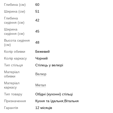
гойдалку
Ст
Глибина (см)
60
те
стільці вінниця
полуторні ліжка
meble laski
Ширина (см)
51
дивани прямі
тумба приліжкова
купити тумба під
Глибина
купити
ціна
телевізор
42
сидіння (см)
Ширина
45
сидіння (см)
Высота сидіння
48
(см)
Колір обивки
Бежевий
Kолір каркасу
Чорний
Тип стільця
Стілець у велюрі
Матеріал
Велюр
обивки
Матеріал
Метал
каркасу
Тип товару
Обідні (кухонні) стільці
Призначення
Кухня та їдальня;Вітальня
Гарантія
12 місяців