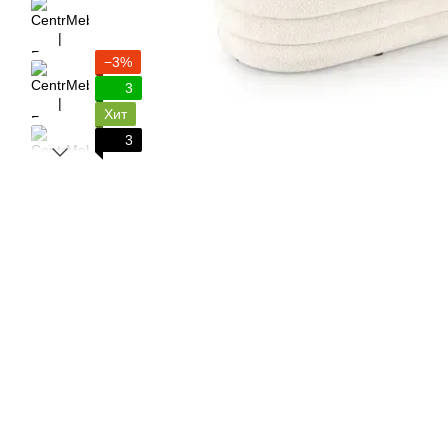
−3%
3
Хит
3