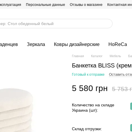
эксплуатация
Персональные данные
Отзывы о магазине
Контактная и
ладенцев
Зеркала
Ковры дизайнерские
HoReCa
Главная
Каталог
Мебель
Ба
Банкетка BLISS (кре
Готовый к отправке
Оставить отз
5 580 грн
5 753 
Количество на складе
Украина (шт):
Склад отгрузки: