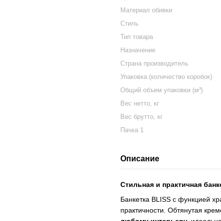
Материал обивки
Стиль
Тип товара
Назначение
Страна производитель
Упаковка (количество коробок)
Общий объем упаковки (м³)
Вес нетто, кг
Вес брутто, кг
Пачка 1
Описание
Стильная и практичная банк
Банкетка BLISS с функцией х
практичности. Обтянутая крем