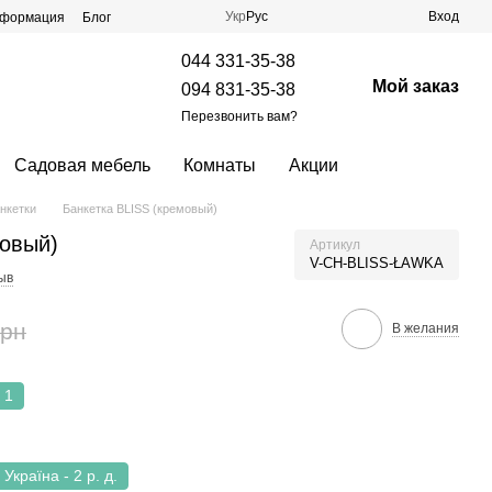
Укр
Рус
Вход
нформация
Блог
044 331-35-38
Мой заказ
094 831-35-38
Перезвонить вам?
Садовая мебель
Комнаты
Акции
нкетки
Банкетка BLISS (кремовый)
мовый)
Артикул
V-CH-BLISS-ŁAWKA
ыв
грн
В желания
1
Україна - 2 р. д.