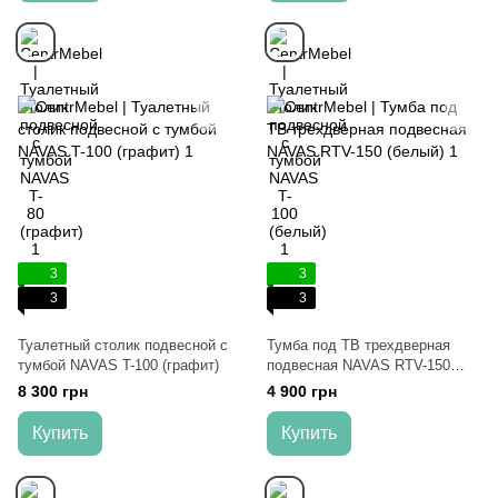
3
3
3
3
Туалетный столик подвесной с
Тумба под ТВ трехдверная
тумбой NAVAS T-100 (графит)
подвесная NAVAS RTV-150
(белый)
8 300 грн
4 900 грн
Купить
Купить