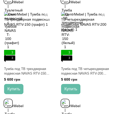
3
3
3
3
Тумба под ТВ трехдверная
Тумба под ТВ четырехдверная
подвесная NAVAS RTV-150
подвесная NAVAS RTV-200
(графіт)
(белый)
5 600 грн
5 600 грн
Купить
Купить