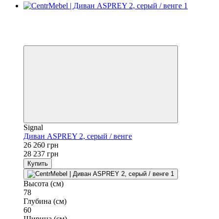
Бесплатная доставка в отделение НП
−7%
3
3
Signal
Диван ASPREY 2, серый / венге
26 260 грн
28 237 грн
Купить
Высота (см)
78
Глубина (см)
60
Ширина (см)