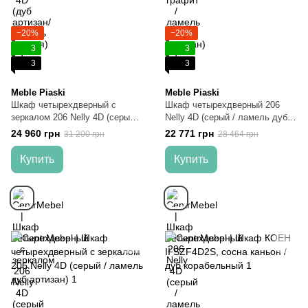
−20%
−20%
3
3
3
3
Meble Piaski
Meble Piaski
Шкаф четырехдверный c
Шкаф четырехдверный 206
зеркалом 206 Nelly 4D (серый
Nelly 4D (серый / ламель дуб
графит / ламель дуб артизан)
артизан)
24 960 грн
22 771 грн
31 200 грн
28 464 грн
Купить
Купить