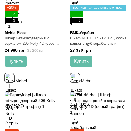
−20%
Бесплатная доставка в отделение НП
3
3
3
3
Meble Piaski
ВМК-Україна
Шкаф четырехдверный c
Шкаф КОЕН II SZF4D2S, сосна
зеркалом 206 Nelly 4D (серый /
каньон / дуб корабельный
ламель дуб артизан)
24 960 грн
27 370 грн
31 200 грн
Купить
Купить