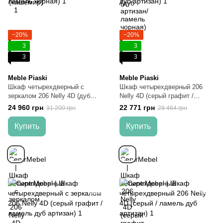
−20%
−20%
3
3
3
3
Meble Piaski
Meble Piaski
Шкаф четырехдверный c
Шкаф четырехдверный 206
зеркалом 206 Nelly 4D (дуб
Nelly 4D (серый графит /
артизан/ламель чорная)
ламель дуб артизан)
24 960 грн
22 771 грн
31 200 грн
28 464 грн
Купить
Купить