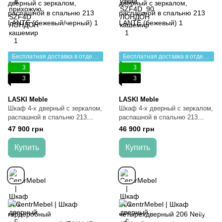
Бесплатная доставка в отделение НП
Бесплатная доставка в отделение НП
3
3
3
3
LASKI Meble
LASKI Meble
Шкаф 4-х дверный с зеркалом,
Шкаф 4-х дверный с зеркалом,
распашной в спальню 213
распашной в спальню 213
LANTE (бежевый/черный)
LANTE (бежевый)
47 900 грн
46 900 грн
Купить
Купить