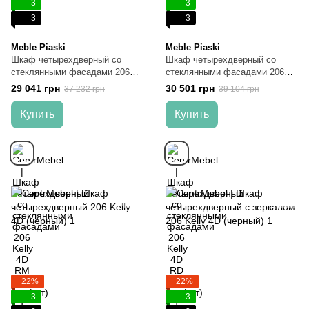
3
3
3
3
Meble Piaski
Meble Piaski
Шкаф четырехдверный со
Шкаф четырехдверный со
стеклянными фасадами 206
стеклянными фасадами 206
Kelly 4D RM (серый графит)
Kelly 4D RD (серый графит)
29 041 грн
30 501 грн
37 232 грн
39 104 грн
Купить
Купить
−22%
−22%
3
3