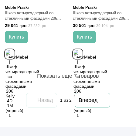
Meble Piaski
Meble Piaski
Шкаф четырехдверный со
Шкаф четырехдверный со
стеклянными фасадами 206
стеклянными фасадами 206
Kelly 4D RM (черный)
Kelly 4D RD (черный)
29 041 грн
30 501 грн
37 232 грн
39 104 грн
Купить
Купить
Показать еще 7 товаров
Назад
Вперед
1
из 2