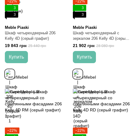
−22%
−22%
3
3
3
3
Meble Piaski
Meble Piaski
Шкаф четырехдверный 206
Шкаф четырехдверный c
Kelly 4D (серый графит)
зеркалом 206 Kelly 4D (серый
графит)
19 843 грн
21 902 грн
25 440 грн
28 080 грн
Купить
Купить
−22%
−22%