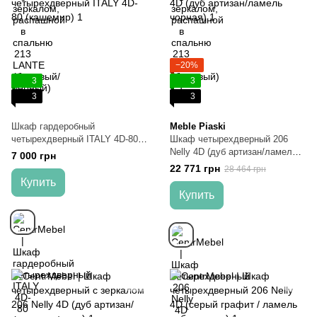
−20%
3
3
3
3
Шкаф гардеробный
Meble Piaski
четырехдверный ITALY 4D-80
Шкаф четырехдверный 206
(кашемир)
Nelly 4D (дуб артизан/ламель
7 000 грн
чорная)
22 771 грн
28 464 грн
Купить
Купить