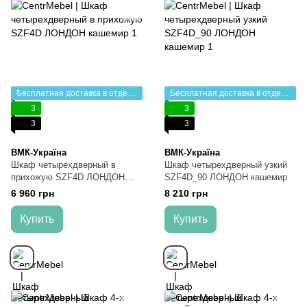
Бесплатная доставка в отделение НП
Бесплатная доставка в отделение НП
3
3
3
3
ВМК-Україна
ВМК-Україна
Шкаф четырехдверный в
Шкаф четырехдверный узкий
прихожую SZF4D ЛОНДОН
SZF4D_90 ЛОНДОН кашемир
кашемир
6 960 грн
8 210 грн
Купить
Купить