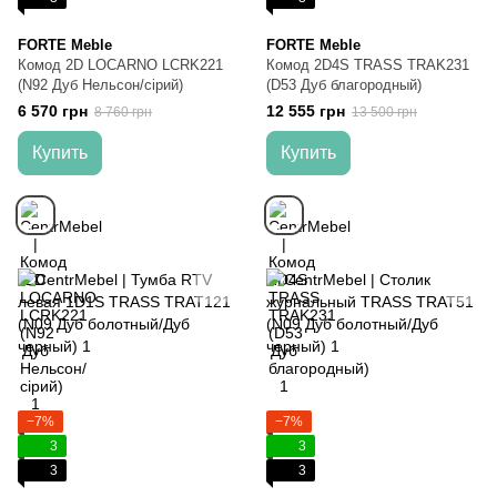
FORTE Meble
FORTE Meble
Комод 2D LOCARNO LCRK221
Комод 2D4S TRASS TRAK231
(N92 Дуб Нельсон/сірий)
(D53 Дуб благородный)
6 570 грн
12 555 грн
8 760 грн
13 500 грн
Купить
Купить
−7%
−7%
3
3
3
3