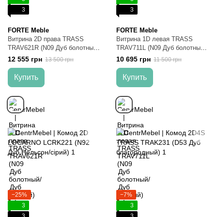
3
3
FORTE Meble
FORTE Meble
Витрина 2D права TRASS
Витрина 1D левая TRASS
TRAV621R (N09 Дуб болотный/
TRAV711L (N09 Дуб болотный/
Дуб черный)
Дуб черный)
12 555 грн
10 695 грн
13 500 грн
11 500 грн
Купить
Купить
−25%
−7%
3
3
3
3