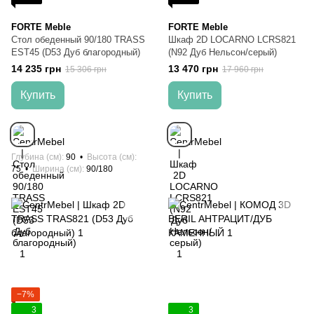
FORTE Meble
FORTE Meble
Стол обеденный 90/180 TRASS
Шкаф 2D LOCARNO LCRS821
EST45 (D53 Дуб благородный)
(N92 Дуб Нельсон/серый)
14 235 грн
13 470 грн
15 306 грн
17 960 грн
Купить
Купить
Глубина (см)
90
Высота (см)
75
Ширина (см)
90/180
−7%
3
3