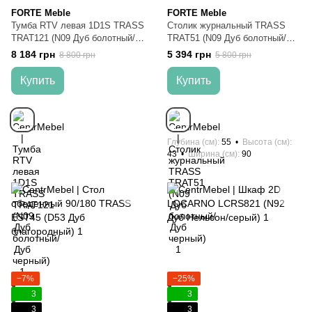
FORTE Meble
FORTE Meble
Тумба RTV левая 1D1S TRASS
Столик журнальный TRASS
TRAT121 (N09 Дуб болотный/
TRAT51 (N09 Дуб болотный/
Дуб черный)
Дуб черный)
8 184 грн
5 394 грн
8 800 грн
5 800 грн
Купить
Купить
Глубина (см)
55
Высота (см)
43
Ширина (см)
90
−7%
−25%
3
3
3
3