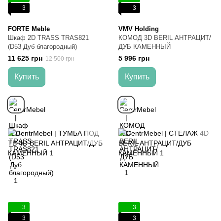
3
3
FORTE Meble
VMV Holding
Шкаф 2D TRASS TRAS821
КОМОД 3D BERIL АНТРАЦИТ/
(D53 Дуб благородный)
ДУБ КАМЕННЫЙ
11 625 грн
5 996 грн
12 500 грн
Купить
Купить
3
3
3
3