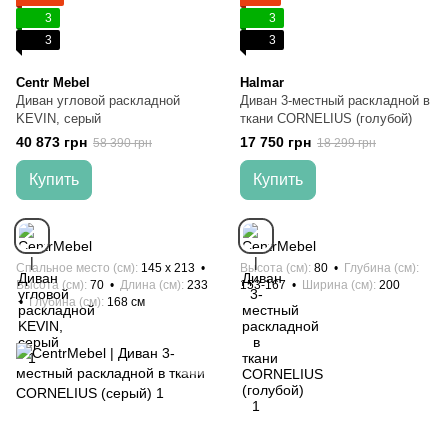
3
3
3
3
Centr Mebel
Halmar
Диван угловой раскладной
Диван 3-местный раскладной в
KEVIN, серый
ткани CORNELIUS (голубой)
40 873 грн
17 750 грн
58 390 грн
18 299 грн
Купить
Купить
Спальное место (см)
145 х 213
Высота (см)
80
Глубина (см)
Высота (см)
70
Длина (см)
233
153-167
Ширина (см)
200
Глубина (см)
168 см