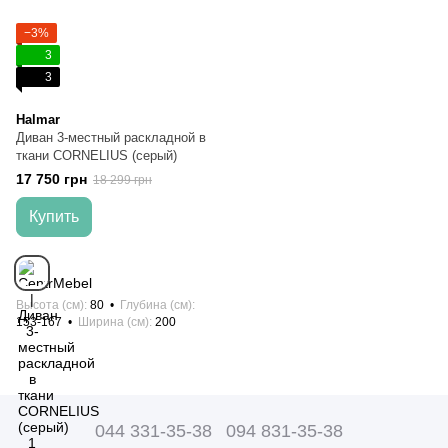
−3%
3
3
Halmar
Диван 3-местный раскладной в
ткани CORNELIUS (серый)
17 750 грн
18 299 грн
Купить
Высота (см)
80
Глубина (см)
153-167
Ширина (см)
200
044 331-35-38
094 831-35-38