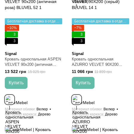
Бесплатная доставка в отделение НП
Бесплатная доставка в отделение НП
−10%
−7%
3
3
3
3
Signal
Signal
Кровать односпальная ASPEN
Кровать односпальная
VELVET 90x200 (античная
AZURRO VELVET 90X200
роза) BLUVEL 52
(серый) BLUVEL 14
13 522 грн
11 066 грн
15 025 грн
11 899 грн
Купить
Купить
Материал обивки
Велюр
Материал обивки
Велюр
Материал каркаса
Дерево
Материал каркаса
Дерево