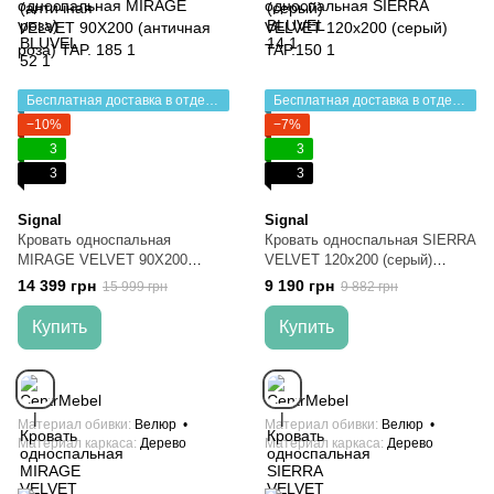
Бесплатная доставка в отделение НП
Бесплатная доставка в отделение НП
−10%
−7%
3
3
3
3
Signal
Signal
Кровать односпальная
Кровать односпальная SIERRA
MIRAGE VELVET 90X200
VELVET 120x200 (серый)
(античная роза) TAP. 185
TAP.150
14 399 грн
9 190 грн
15 999 грн
9 882 грн
Купить
Купить
Материал обивки
Велюр
Материал обивки
Велюр
Материал каркаса
Дерево
Материал каркаса
Дерево