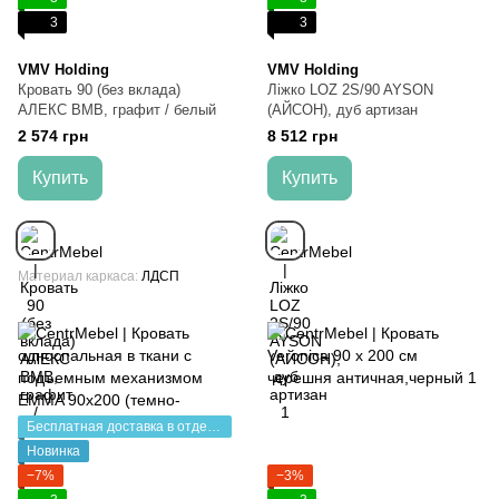
3
3
VMV Holding
VMV Holding
Кровать 90 (без вклада)
Ліжко LOZ 2S/90 AYSON
АЛЕКС ВМВ, графит / белый
(АЙСОН), дуб артизан
2 574 грн
8 512 грн
Купить
Купить
Материал каркаса
ЛДСП
Бесплатная доставка в отделение НП
Новинка
−7%
−3%