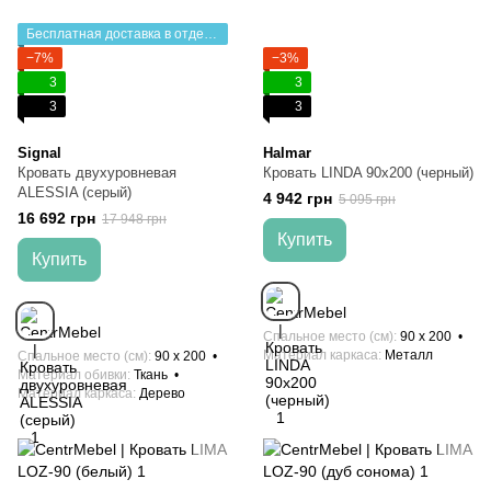
Бесплатная доставка в отделение НП
−7%
−3%
3
3
3
3
Signal
Halmar
Кровать двухуровневая
Кровать LINDA 90x200 (черный)
ALESSIA (серый)
4 942 грн
5 095 грн
16 692 грн
17 948 грн
Купить
Купить
Спальное место (см)
90 x 200
Материал каркаса
Металл
Спальное место (см)
90 x 200
Материал обивки
Ткань
Материал каркаса
Дерево