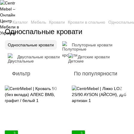
Каталог
Мебель
Кровати
Кровати в спальню
Односпальны
Односпальные кровати
Односпальные кровати
Полуторные кровати
Двуспальные кровати
Детские кровати
Фильтр
По популярности
3
3