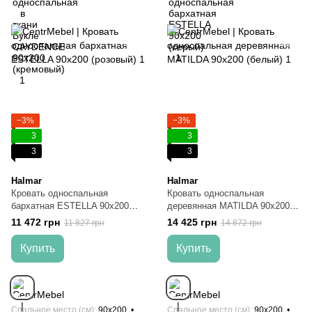
−3%
−3%
3
3
3
3
Halmar
Halmar
Кровать односпальная
Кровать односпальная
бархатная ESTELLA 90x200
деревянная MATILDA 90x200
(розовый)
(белый)
11 472 грн
14 425 грн
11 827 грн
14 872 грн
Купить
Купить
Спальное место (см)
90x200
Спальное место (см)
90x200