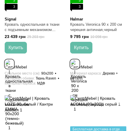
3
3
3
3
Signal
Halmar
Кровать односпальная в ткани
Кровать Veronica 90 x 200 см
с подъемным механизмом
черешня античная,черный
EMMA 90х200 (темно-бежевый)
23 439 грн
9 795 грн
25 203 грн
10 098 грн
Купить
Купить
Спальное место (см)
90x200
Материал каркаса
Дерево +
Материал обивки
Ткань Raven
металл
Материал каркаса
МДФ
Бесплатная доставка в отделение НП