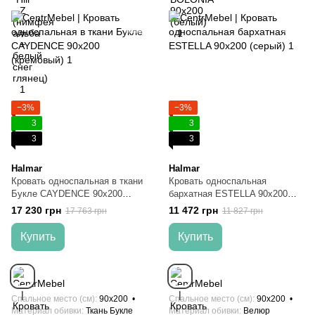
−3%
−3%
3
3
3
3
Halmar
Halmar
Кровать односпальная в ткани
Кровать односпальная
Букле CAYDENCE 90x200
бархатная ESTELLA 90x200
(кремовый)
(серый)
17 230 грн
11 472 грн
17 763 грн
11 827 грн
Купить
Купить
Спальное место (см)
90x200
Спальное место (см)
90x200
Материал обивки
Ткань Букле
Материал обивки
Велюр