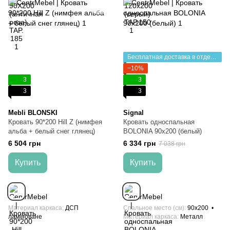
Бесплатная доставка в отделение НП
−10%
3
3
3
3
Mebli BLONSKI
Signal
Кровать 90*200 Hill Z (нимфея
Кровать односпальная
альба + белый снег глянец)
BOLONIA 90х200 (белый)
6 504 грн
6 334 грн
7 038 грн
Купить
Купить
Материал каркаса
ДСП
Спальное место (см)
90х200
ламіноване
Материал каркаса
Металл