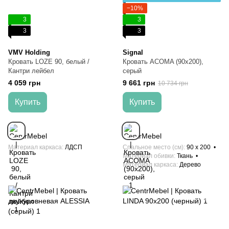
−10%
3
3
3
3
VMV Holding
Signal
Кровать LOZE 90, белый /
Кровать ACOMA (90х200),
Кантри лейбел
серый
4 059 грн
9 661 грн
10 734 грн
Купить
Купить
Материал каркаса
ЛДСП
Спальное место (см)
90 x 200
Материал обивки
Ткань
Материал каркаса
Дерево