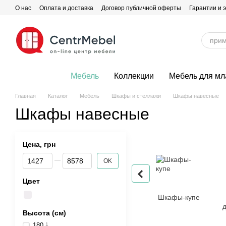
Перейти к основному контенту
О нас
Оплата и доставка
Договор публичной оферты
Гарантии и 
Мебель
Коллекции
Мебель для м
Главная
Каталог
Мебель
Шкафы и стеллажи
Шкафы навесные
Шкафы навесные
Цена, грн
От Цена, грн
До Цена, грн
OK
Цвет
Шкафы-купе
Высота (см)
180
1