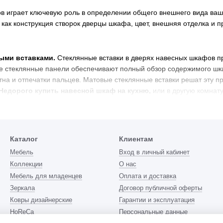
в играет ключевую роль в определении общего внешнего вида ваш
 как конструкция створок дверцы шкафа, цвет, внешняя отделка и п
:
ыми вставками.
Стеклянные вставки в дверях навесных шкафов п
е стеклянные панели обеспечивают полный обзор содержимого шкаф
тна и отпечатки пальцев. Матовые стеклянные вставки решат эту 
Недорого купить навесной шкаф на кухню,
или
в другую комнат
нные шкафы.
Безрамные стеклянные
настенные шкафы
содержат л
из нержавеющей стали, отсутствие ручек и использование бескарка
тия таких шкафов используется магнитная защелка.
Каталог
Клиентам
ой панелью.
Эти шкафы включают в себя декоративную панель (по
Мебель
Вход в личный кабинет
 способ расставить акценты в помещении. Их можно вписать в инт
Коллекции
О нас
ухню
.
Мебель для младенцев
Оплата и доставка
о монтажа.
Доступный способ создать прямой современный дизай
Зеркала
Договор публичной оферты
па очень просты в обслуживании. С помощью разноцветного ламин
Ковры дизайнерские
Гарантии и эксплуатация
лично подойдет
для гостиной
или
для спальни
.
HoReCa
Персональные данные