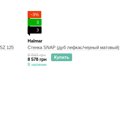
−3%
3
3
Halmar
SZ 125
Стенка SNAP (дуб лефкас/черный матовый)
8 843 грн
Купить
8 578 грн
В наличии