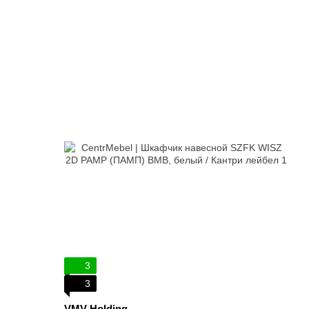
3
3
VMV Holding