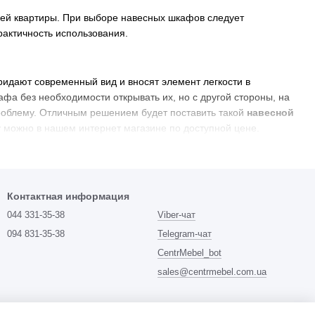
ей квартиры. При выборе навесных шкафов следует
рактичность использования.
ридают современный вид и вносят элемент легкости в
а без необходимости открывать их, но с другой стороны, на
проблему. Отличным решением будет поставить такой
навесной
у можно в нашем интернет магазине по доступной цене.
ист стекла, который служит дверной створкой. Сочетание
сного стекла придает изысканный вид обстановке в комнате.
Контактная информация
 индивидуальному заказу), вставленную в раму дверей
044 331-35-38
Viber-чат
ерьер как на
верхние шкафы
для
кухни
, так и на
угловой
094 831-35-38
Telegram-чат
CentrMebel_bot
н - это встроенные шкафы для скрытого монтажа.
Шкафы
ата можно получить нестандартный дизайн.
Подвесной
sales@centrmebel.com.ua