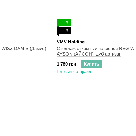
3
3
VMV Holding
 WISZ DAMIS (Дамис)
Стеллаж открытый навесной REG WI
AYSON (АЙСОН), дуб артизан
1 780 грн
Купить
Готовый к отправке