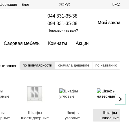
Укр
Рус
Вход
нформация
Блог
044 331-35-38
Мой заказ
094 831-35-38
Перезвонить вам?
Садовая мебель
Комнаты
Акции
по популярности
сначала дешевле
по названию
ртировка:
фы
Шкафы
Шкафы
Шкафы
ерные
шестидверные
угловые
навесные