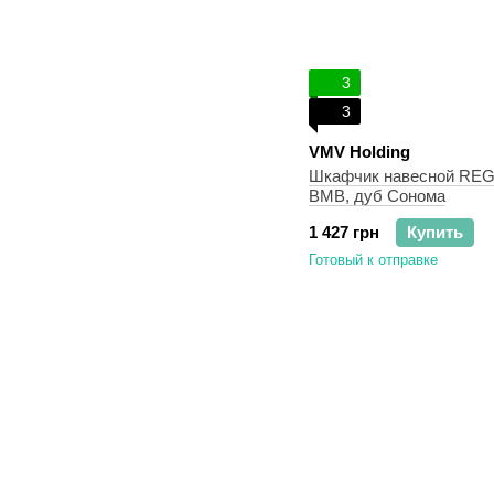
3
3
VMV Holding
Шкафчик навесной REG
ВМВ, дуб Сонома
1 427 грн
Купить
Готовый к отправке