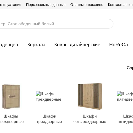
эксплуатация
Персональные данные
Отзывы о магазине
Контактная и
ладенцев
Зеркала
Ковры дизайнерские
HoReCa
Со
Шкафы
Шкафи
Шкафи
Шка
двохдверные
трехдверные
четырехдверные
пятидв