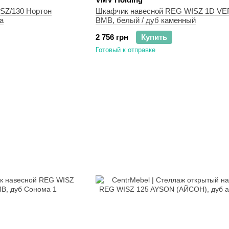
SZ/130 Нортон
Шкафчик навесной REG WISZ 1D V
а
ВМВ, белый / дуб каменный
2 756 грн
Купить
Готовый к отправке