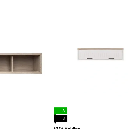
3
3
VMV Holding