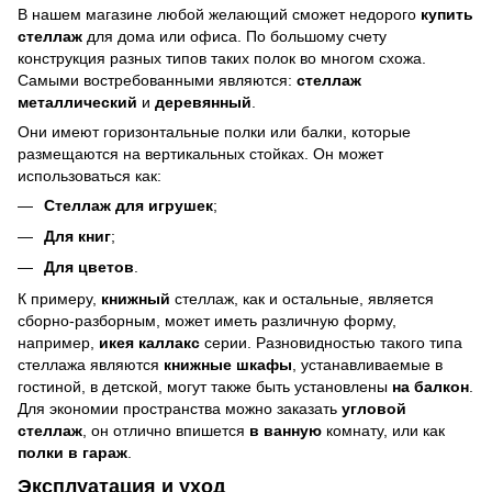
В нашем магазине любой желающий сможет недорого
купить
стеллаж
для дома или офиса. По большому счету
конструкция разных типов таких полок во многом схожа.
Самыми востребованными являются:
стеллаж
металлический
и
деревянный
.
Они имеют горизонтальные полки или балки, которые
размещаются на вертикальных стойках. Он может
использоваться как:
Стеллаж для игрушек
;
Для книг
;
Для цветов
.
К примеру,
книжный
стеллаж, как и остальные, является
сборно-разборным, может иметь различную форму,
например,
икея каллакс
серии. Разновидностью такого типа
стеллажа являются
книжные шкафы
, устанавливаемые в
гостиной, в детской, могут также быть установлены
на балкон
.
Для экономии пространства можно заказать
угловой
стеллаж
, он отлично впишется
в ванную
комнату, или как
полки
в
гараж
.
Эксплуатация и уход