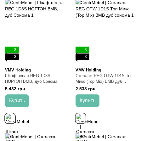
3
3
3
3
VMV Holding
VMV Holding
Шкаф-пенал REG 1D3S
Стеллаж REG OTW 1D1S Топ
НОРТОН ВМВ, дуб Сонома
Микс (Top Mix) ВМВ дуб
сонома
5 432 грн
2 538 грн
Купить
Купить