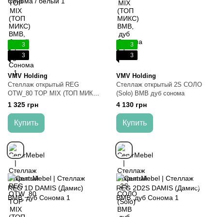
3
3
3
3
VMV Holding
VMV Holding
Стеллаж открытый REG
Стеллаж открытый 2S СОЛО
OTW_80 TOP MIX (ТОП МИКС)
(Solo) ВМВ дуб сонома
ВМВ, дуб Сонома / белый
1 325 грн
4 130 грн
Купить
Купить