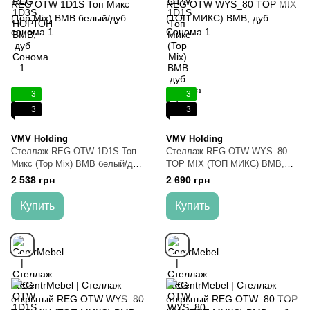
3
3
3
3
VMV Holding
VMV Holding
Стеллаж REG OTW 1D1S Топ
Стеллаж REG OTW WYS_80
Микс (Top Mix) ВМВ белый/дуб
TOP MIX (ТОП МИКС) ВМВ,
сонома
дуб Сонома
2 538 грн
2 690 грн
Купить
Купить