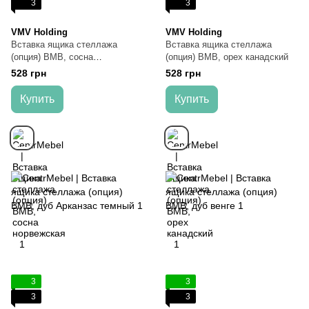
3
3
VMV Holding
VMV Holding
Вставка ящика стеллажа
Вставка ящика стеллажа
(опция) ВМВ, сосна
(опция) ВМВ, орех канадский
норвежская
528 грн
528 грн
Купить
Купить
3
3
3
3