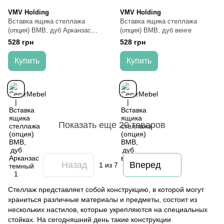
VMV Holding
VMV Holding
Вставка ящика стеллажа
Вставка ящика стеллажа
(опция) ВМВ, дуб Арканзас
(опция) ВМВ, дуб венге
темный
528 грн
528 грн
Купить
Купить
Показать еще 20 товаров
Назад
Вперед
1
из 7
Стеллаж представляет собой конструкцию, в которой могут
храниться различные материалы и предметы, состоит из
нескольких настилов, которые укрепляются на специальных
стойках. На сегодняшний день такие конструкции