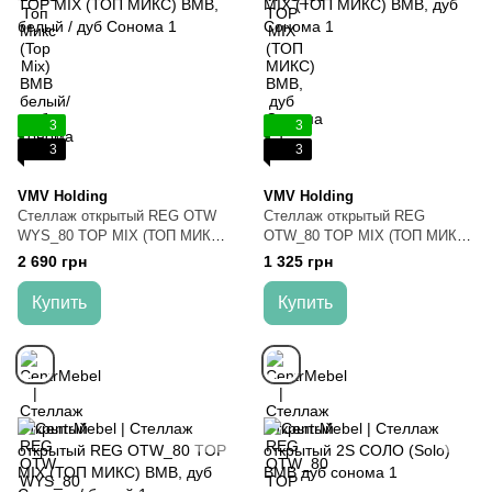
3
3
3
3
VMV Holding
VMV Holding
Стеллаж открытый REG OTW
Стеллаж открытый REG
WYS_80 TOP MIX (ТОП МИКС)
OTW_80 TOP MIX (ТОП МИКС)
ВМВ, белый / дуб Сонома
ВМВ, дуб Сонома
2 690 грн
1 325 грн
Купить
Купить