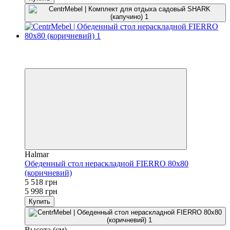
−8%
3
3
Halmar
Обеденный стол нераскладной FIERRO 80х80
(коричневий)
5 518 грн
5 998 грн
Купить
Высота (см)