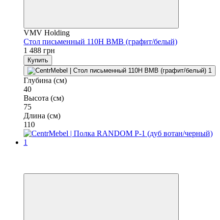
VMV Holding
Стол письменный 110H ВМВ (графит/белый)
1 488 грн
Купить
Глубина (см)
40
Высота (см)
75
Длина (см)
110
−3%
3
3