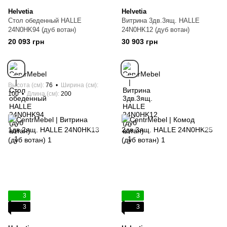
Helvetia
Helvetia
Стол обеденный HALLE
Витрина 3дв.3ящ. HALLE
24N0HK94 (дуб вотан)
24N0HK12 (дуб вотан)
20 093 грн
30 903 грн
Высота (см)
76
Ширина (см)
100
Длина (см)
200
3
3
3
3