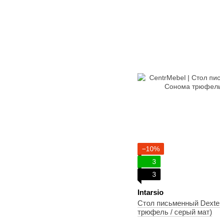
−10%
3
3
Intarsio
Стол письменный Dexte
трюфель / серый мат)