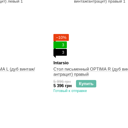
−10%
3
3
Intarsio
A L (дуб винтаж/
Стол письменный OPTIMA R (дуб вин
антрацит) правый
5 996 грн
Купить
5 396 грн
Готовый к отправке