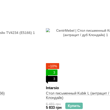
−10%
3
3
Intarsio
66)
Стол письменный Kubik L (антрацит /
Клондайк)
6 481 грн
Купить
5 833 грн