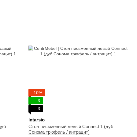
−10%
3
3
Intarsio
дуб
Стол письменный левый Connect 1 (дуб
Сонома трюфель / антрацит)