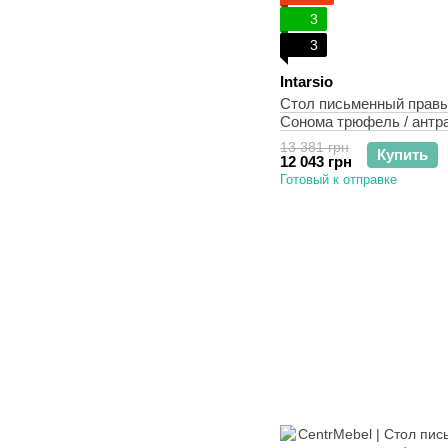
3
3
Intarsio
Стол письменный правы
Сонома трюфель / антр
13 381 грн
Купить
12 043 грн
Готовый к отправке