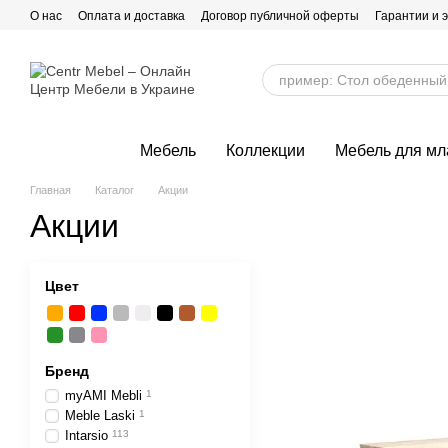
Перейти к основному контенту
О нас
Оплата и доставка
Договор публичной оферты
Гарантии и 
Мебель
Коллекции
Мебель для м
Главная
Каталог
Акции
Акции
Цвет
Бренд
myAMI Mebli
1
Meble Laski
1
Intarsio
113