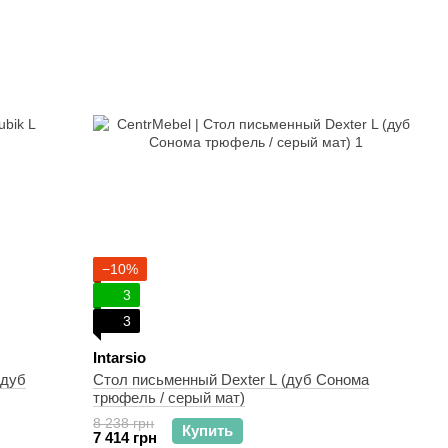
−10%
3
3
Intarsio
 дуб
Стол письменный Dexter L (дуб Сонома
трюфель / серый мат)
8 238 грн
Купить
7 414 грн