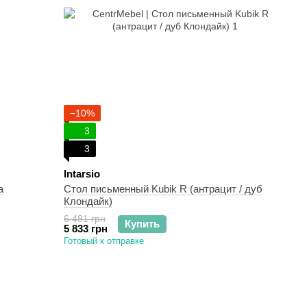
−10%
3
3
Intarsio
а
Стол письменный Kubik R (антрацит / дуб
Клондайк)
6 481 грн
Купить
5 833 грн
Готовый к отправке