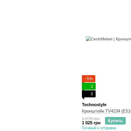
−5%
3
3
Teсhnostyle
Кронштейн TV4234 (E51
1 079 грн
Купить
1 025 грн
Готовый к отправке