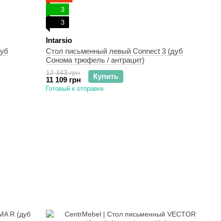
3
3
Intarsio
дуб
Стол письменный левый Connect 3 (дуб
Сонома трюфель / антрацит)
12 343 грн
Купить
11 109 грн
Готовый к отправке