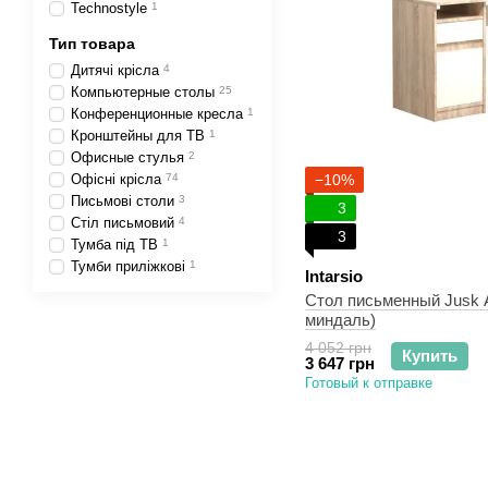
Teсhnostyle
1
Тип товара
Дитячі крісла
4
Компьютерные столы
25
Конференционные кресла
1
Кронштейны для ТВ
1
Офисные стулья
2
Офісні крісла
74
−10%
Письмові столи
3
3
Стіл письмовий
4
3
Тумба під ТВ
1
Тумби приліжкові
1
Intarsio
Стол письменный Jusk A
миндаль)
4 052 грн
Купить
3 647 грн
Готовый к отправке