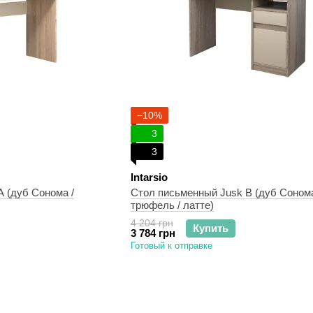
−10%
3
3
Intarsio
 (дуб Сонома /
Стол письменный Jusk B (дуб Соном
трюфель / латте)
4 204 грн
Купить
3 784 грн
Готовый к отправке