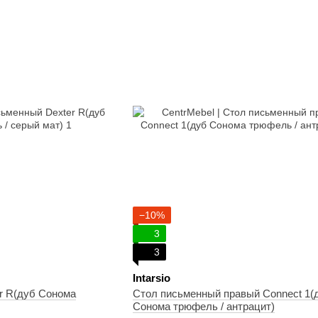
−10%
3
3
Intarsio
r R(дуб Сонома
Стол письменный правый Connect 1(
Сонома трюфель / антрацит)