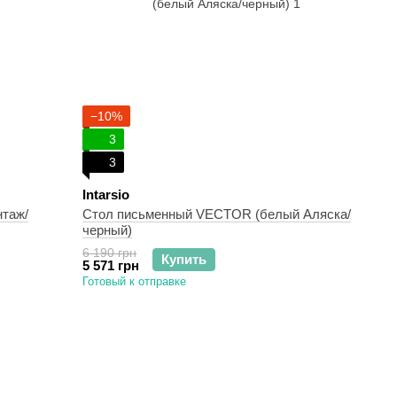
−10%
3
3
Intarsio
таж/
Стол письменный VECTOR (белый Аляска/
черный)
6 190 грн
Купить
5 571 грн
Готовый к отправке