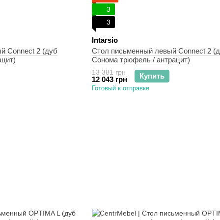
3
3
Intarsio
й Connect 2 (дуб
Стол письменный левый Connect 2 (
ацит)
Сонома трюфель / антрацит)
13 381 грн
Купить
12 043 грн
Готовый к отправке