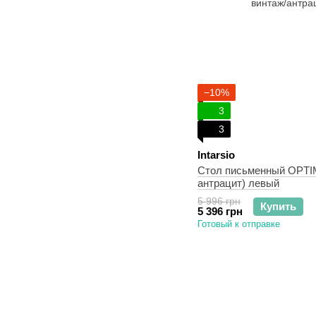
−10%
3
3
Intarsio
Стол письменный OPTIM
антрацит) левый
5 996 грн
Купить
5 396 грн
Готовый к отправке