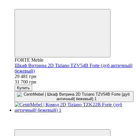
3
3
FORTE Meble
Шкаф Витрина 2D Tiziano TZV54B Forte (дуб античный|
бежевый)
29 481 грн
31 700 грн
Купить
−7%
3
3