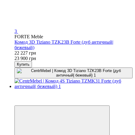
3
FORTE Meble
Комод 3D Tiziano TZK23B Forte (дуб античный|
бежевый)
22 227 грн
23 900 грн
Купить
−7%
3
3