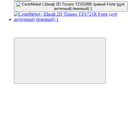
−7%
3
3