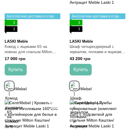
Бесплатная доставка в отделение НП
Бесплатная доставка в отделение НП
3
3
3
3
LASKI Meble
LASKI Meble
Комод с ящиками 6S на
Шкаф четырехдверный с
ножках для спальни Milton
зеркалом, полками и ящиками
Каштан/Антрацит Meble Laski
для спальни Milton Каштан/
17 000 грн
43 200 грн
Антрацит Meble Laski
Купить
Купить