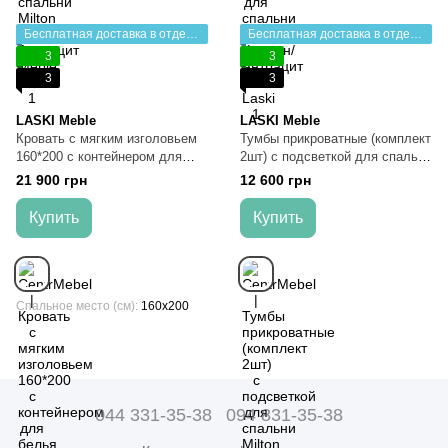
Бесплатная доставка в отделение НП
Бесплатная доставка в отделение НП
3
3
3
3
LASKI Meble
LASKI Meble
Кровать с мягким изголовьем
Тумбы прикроватные (комплект
160*200 с контейнером для
2шт) с подсветкой для спальни
белья в спальню Milton
Milton Каштан/Антрацит Meble
21 900 грн
12 600 грн
Каштан/Антрацит Meble Laski
Laski
Купить
Купить
Спальное место (см)
160x200
044 331-35-38
094 831-35-38