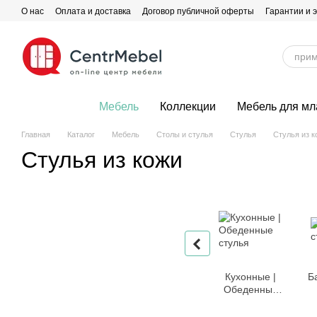
Перейти к основному контенту
О нас
Оплата и доставка
Договор публичной оферты
Гарантии и 
Мебель
Коллекции
Мебель для м
Главная
Каталог
Мебель
Столы и стулья
Стулья
Стулья из к
Стулья из кожи
Кухонные |
Б
Обеденные
стулья