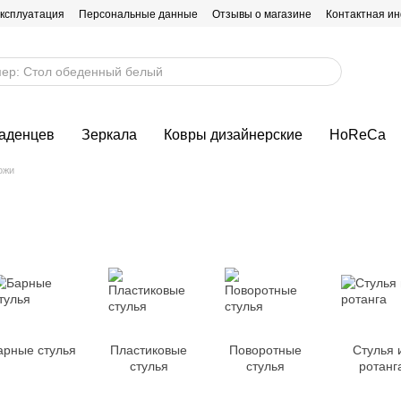
эксплуатация
Персональные данные
Отзывы о магазине
Контактная и
ладенцев
Зеркала
Ковры дизайнерские
HoReCa
ожи
арные стулья
Пластиковые
Поворотные
Стулья 
стулья
стулья
ротанг