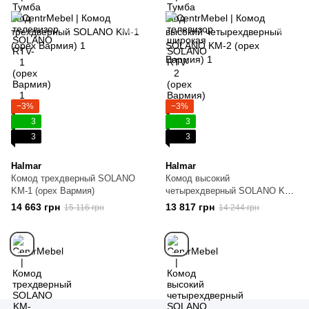
−3%
−3%
3
3
3
3
Halmar
Halmar
Комод трехдверный SOLANO
Комод высокий
KM-1 (орех Вармия)
четырехдверный SOLANO KM-
2 (орех Вармия)
14 663 грн
13 817 грн
15 116 грн
14 244 грн