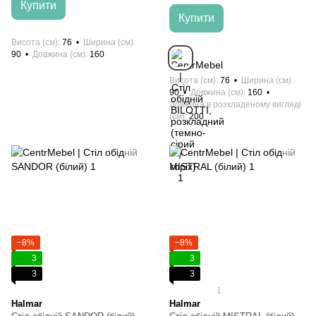
Купити
Купити
Висота (см)
76
Ширина (см)
90
Довжина (см)
160
Висота (см)
76
Ширина (см)
90
Довжина (см)
160
Довжина в розкладеному вигляді
(см)
200
−8%
−8%
3
3
3
3
1
Halmar
Halmar