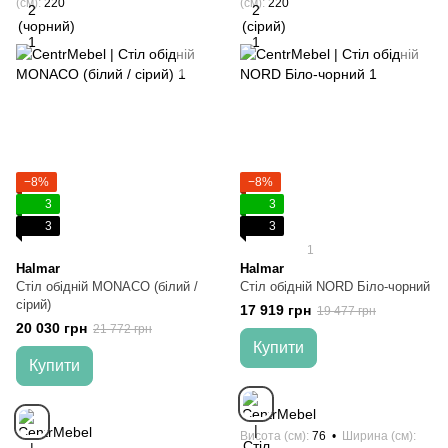
(см)
220
(см)
220
−8%
−8%
3
3
3
3
1
Halmar
Halmar
Стіл обідній MONACO (білий /
Стіл обідній NORD Біло-чорний
сірий)
17 919 грн
19 477 грн
20 030 грн
21 772 грн
Купити
Купити
Висота (см)
76
Ширина (см)