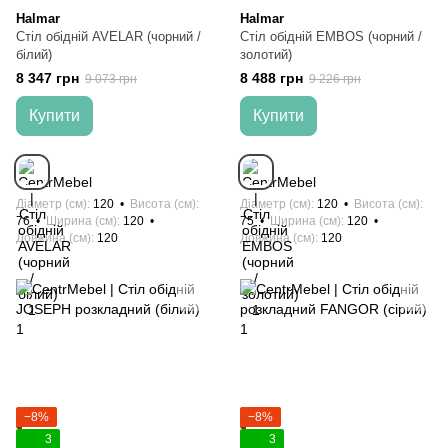
Halmar
Halmar
Стіл обідній AVELAR (чорний /
Стіл обідній EMBOS (чорний /
білий)
золотий)
8 347 грн
8 488 грн
9 073 грн
9 226 грн
Купити
Купити
Діаметр (см)
120
Висота (см)
Діаметр (см)
120
Висота (см)
76
Ширина (см)
120
75
Ширина (см)
120
Довжина (см)
120
Довжина (см)
120
−8%
−8%
3
3