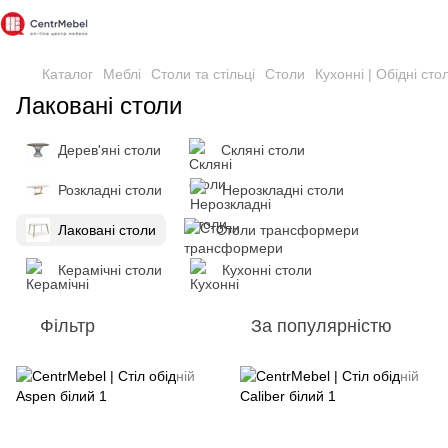
Каталог
Меблі
Столи та стільці
Столи
Кухонні | Обідні сто
Лаковані столи
Дерев'яні столи
Скляні столи
Розкладні столи
Нерозкладні столи
Лаковані столи
Столи трансформери
Керамічні столи
Кухонні столи
Фільтр
За популярністю