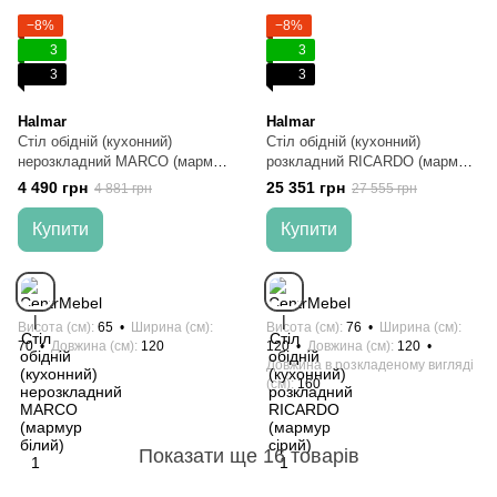
−8%
−8%
3
3
3
3
Halmar
Halmar
Стіл обідній (кухонний)
Стіл обідній (кухонний)
нерозкладний MARCO (мармур
розкладний RICARDO (мармур
білий)
сірий)
4 490 грн
25 351 грн
4 881 грн
27 555 грн
Купити
Купити
Висота (см)
65
Ширина (см)
Висота (см)
76
Ширина (см)
70
Довжина (см)
120
120
Довжина (см)
120
Довжина в розкладеному вигляді
(см)
160
Показати ще 16 товарів