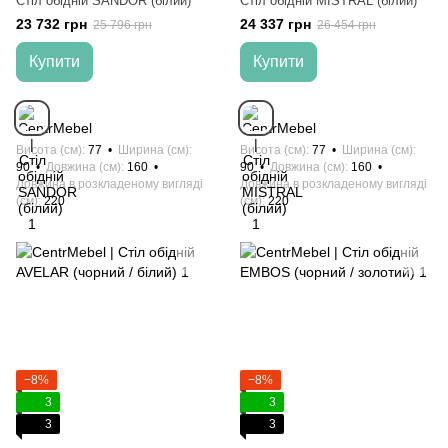
Стіл обідній SANDOR (білий)
Стіл обідній MISTRAL (білий)
23 732 грн
24 337 грн
25 796 грн
26 454 грн
Купити
Купити
Висота (см)
77
Ширина (см)
Висота (см)
77
Ширина (см)
90
Довжина (см)
160
90
Довжина (см)
160
Довжина в розкладеному вигляді
Довжина в розкладеному вигляді
(см)
220
(см)
220
−8%
−8%
3
3
3
3