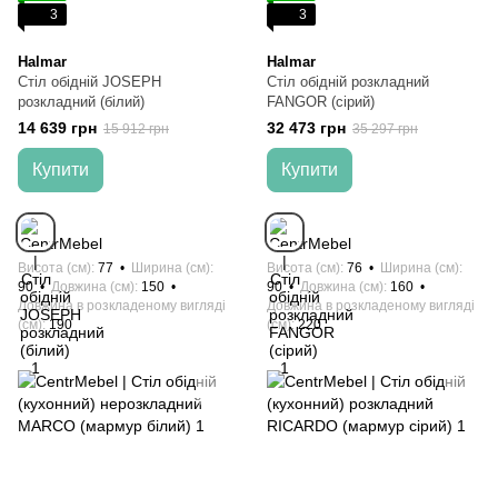
3
3
Halmar
Halmar
Стіл обідній JOSEPH
Стіл обідній розкладний
розкладний (білий)
FANGOR (сірий)
14 639 грн
32 473 грн
15 912 грн
35 297 грн
Купити
Купити
Висота (см)
77
Ширина (см)
Висота (см)
76
Ширина (см)
90
Довжина (см)
150
90
Довжина (см)
160
Довжина в розкладеному вигляді
Довжина в розкладеному вигляді
(см)
190
(см)
220