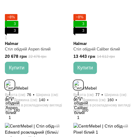
−8%
−8%
3
3
3
3
1
Halmar
Halmar
Стіл обідній Aspen білий
Стіл обідній Caliber білий
20 678 грн
13 443 грн
22 476 грн
14 612 грн
Купити
Купити
Висота (см)
76
Ширина (см)
Висота (см)
77
Ширина (см)
90
Довжина (см)
140
90
Довжина (см)
160
Довжина в розкладеному вигляді
Довжина в розкладеному вигляді
(см)
180
(см)
200