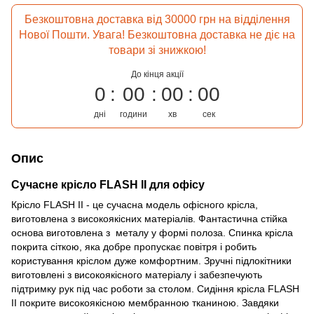
Безкоштовна доставка від 30000 грн на відділення
Нової Пошти. Увага! Безкоштовна доставка не діє на
товари зі знижкою!
До кінця акції
0
00
00
00
дні
години
хв
сек
Опис
Сучасне крісло FLASH II для офісу
Крісло FLASH II - це сучасна модель офісного крісла,
виготовлена ​​з високоякісних матеріалів. Фантастична стійка
основа виготовлена ​​з металу у формі полоза. Спинка крісла
покрита сіткою, яка добре пропускає повітря і робить
користування кріслом дуже комфортним. Зручні підлокітники
виготовлені з високоякісного матеріалу і забезпечують
підтримку рук під час роботи за столом. Сидіння крісла FLASH
II покрите високоякісною мембранною тканиною. Завдяки