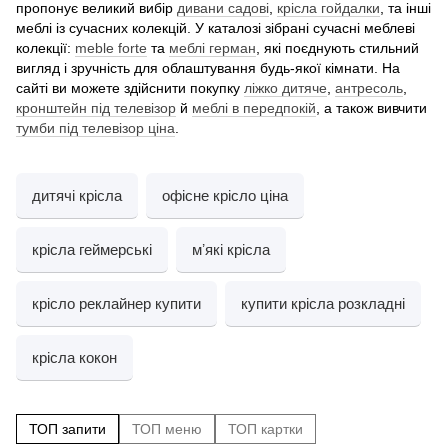
пропонує великий вибір
дивани садові
,
крісла гойдалки
, та інші
меблі із сучасних колекцій. У каталозі зібрані сучасні меблеві
колекції:
meble forte
та
меблі герман
, які поєднують стильний
вигляд і зручність для облаштування будь-якої кімнати. На
сайті ви можете здійснити покупку
ліжко дитяче
,
антресоль
,
кронштейн під телевізор
й
меблі в передпокій
, а також вивчити
тумби під телевізор ціна
.
дитячі крісла
офісне крісло ціна
крісла геймерські
мʼякі крісла
крісло реклайнер купити
купити крісла розкладні
крісла кокон
ТОП запити
ТОП меню
ТОП картки