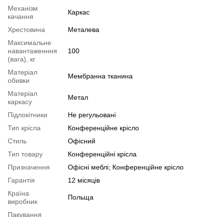
Механізм
Каркас
качання
Хрестовина
Металева
Максимальне
навантаженння
100
(вага), кг
Матеріал
Мембранна тканина
обивки
Матеріал
Метал
каркасу
Підлокітники
Не регульовані
Тип крісла
Конференційне крісло
Стиль
Офісний
Тип товару
Конференційні крісла
Призначення
Офісні меблі; Конференційне крісло
Гарантія
12 місяців
Країна
Польща
виробник
Пакування