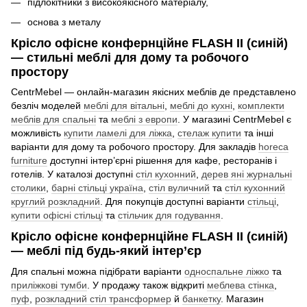
підлокітники з високоякісного матеріалу,
основа з металу
Крісло офісне конфернційне FLASH II (синій)
— стильні меблі для дому та робочого
простору
CentrMebel — онлайн-магазин якісних меблів де представлено
безліч моделей
меблі для вітальні
,
меблі до кухні
,
комплекти
меблів для спальні
та
меблі з европи
. У магазині CentrMebel є
можливість
купити ламелі для ліжка
,
стелаж купити
та інші
варіанти для дому та робочого простору. Для закладів
horeca
furniture
доступні інтер’єрні рішення для кафе, ресторанів і
готелів. У каталозі доступні
стіл кухонний
,
дерев яні журнальні
столики
,
барні стільці україна
,
стіл вуличний
та
стіл кухонний
круглий розкладний
. Для покупців доступні варіанти
стільці
,
купити офісні стільці
та
стільчик для годування
.
Крісло офісне конфернційне FLASH II (синій)
— меблі під будь-який інтер’єр
Для спальні можна підібрати варіанти
односпальне ліжко
та
приліжкові тумби
. У продажу також відкриті
меблева стінка
,
пуф
,
розкладний стіл трансформер
й
банкетку
. Магазин