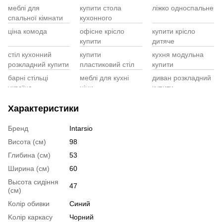
меблі для
купити стола
ліжко односпальне
Cт
Ст
спальної кімнати
кухонного
Ст
ро
ди
Bl
ціна комода
офісне крісло
купити крісло
Ме
(ч
купити
дитяче
Ко
Ш
стіл кухонний
купити
кухня модульна
Ту
(а
розкладний купити
пластиковий стіл
купити
Ша
Са
барні стільці
меблі для кухні
диван розкладний
Ме
україна
ціни
купити
Ко
меблі компютерні
дивани садові
стіл скляний
бі
Характеристики
столи
кухонний
Жу
обертовий стілець
купити стола
купити кронштейн
ар
Бренд
Intarsio
письмового
до телевізора
Ст
Висота (см)
98
столи пластикові
шафа купе
дитячі стільчики
VE
Глибина (см)
53
купити
для годування
Ширина (см)
60
меблі кухня
стіл кухонний
крісло
Ко
круглий
конференційне
Высота сидіння
ВМ
47
(см)
розкладний
Колір обивки
Синий
Kолір каркасу
Чорний