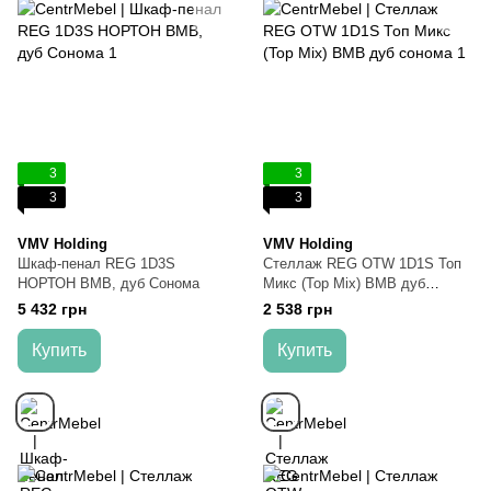
3
3
3
3
VMV Holding
VMV Holding
Шкаф-пенал REG 1D3S
Стеллаж REG OTW 1D1S Топ
НОРТОН ВМВ, дуб Сонома
Микс (Top Mix) ВМВ дуб
сонома
5 432 грн
2 538 грн
Купить
Купить