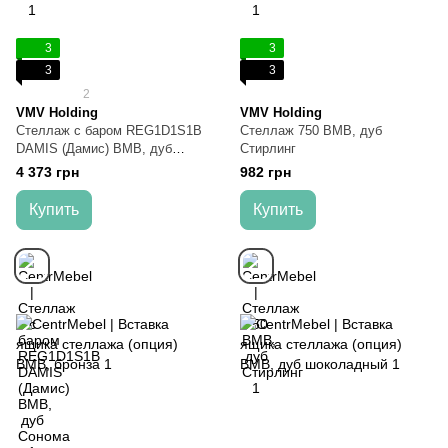
3
3
3
3
2
VMV Holding
VMV Holding
Стеллаж с баром REG1D1S1B
Стеллаж 750 ВМВ, дуб
DAMIS (Дамис) ВМВ, дуб
Стирлинг
Сонома
4 373 грн
982 грн
Купить
Купить