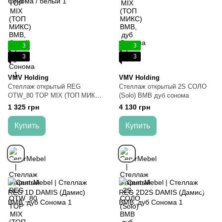
3
3
3
3
VMV Holding
VMV Holding
Стеллаж открытый REG
Стеллаж открытый 2S СОЛО
OTW_80 TOP MIX (ТОП МИКС)
(Solo) ВМВ дуб сонома
ВМВ, дуб Сонома / белый
1 325 грн
4 130 грн
Купить
Купить