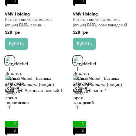
3
3
VMV Holding
VMV Holding
Вставка ящика стеллажа
Вставка ящика стеллажа
(опция) ВМВ, сосна
(опция) ВМВ, орех канадский
норвежская
528 грн
528 грн
Купить
Купить
3
3
3
3