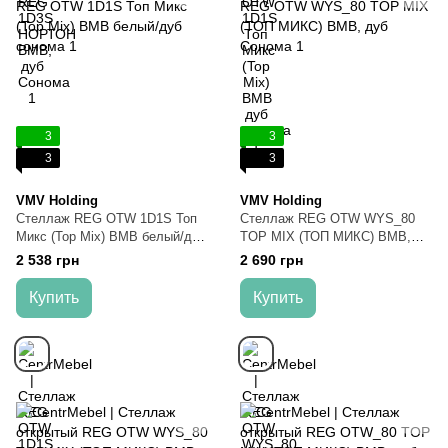
3
3
3
3
VMV Holding
VMV Holding
Стеллаж REG OTW 1D1S Топ
Стеллаж REG OTW WYS_80
Микс (Top Mix) ВМВ белый/дуб
TOP MIX (ТОП МИКС) ВМВ,
сонома
дуб Сонома
2 538 грн
2 690 грн
Купить
Купить