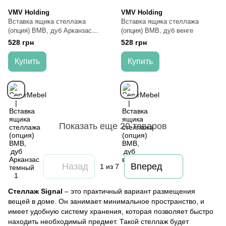
VMV Holding
VMV Holding
Вставка ящика стеллажа
Вставка ящика стеллажа
(опция) ВМВ, дуб Арканзас
(опция) ВМВ, дуб венге
темный
528 грн
528 грн
Купить
Купить
Показать еще 20 товаров
Назад
Вперед
1
из 7
Стеллаж Signal
– это практичный вариант размещения
вещей в доме. Он занимает минимальное пространство, и
имеет удобную систему хранения, которая позволяет быстро
находить необходимый предмет. Такой стеллаж будет