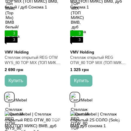
3
3
3
3
VMV Holding
VMV Holding
Стеллаж открытый REG OTW
Стеллаж открытый REG
WYS_80 TOP MIX (ТОП МИКС)
OTW_80 TOP MIX (ТОП МИКС)
ВМВ, белый / дуб Сонома
ВМВ, дуб Сонома
2 690 грн
1 325 грн
Купить
Купить