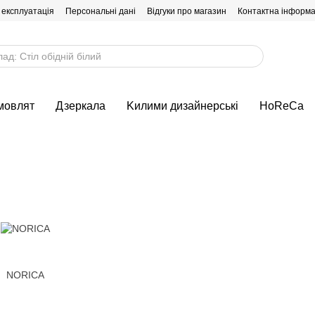
 експлуатація
Персональні дані
Відгуки про магазин
Контактна інформа
мовлят
Дзеркала
Kилими дизайнерські
HoReCa
NORICA