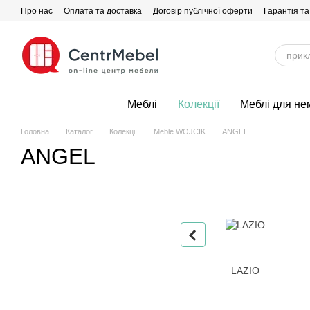
Перейти до основного контенту
Про нас
Оплата та доставка
Договір публічної оферти
Гарантія та
Меблі
Колекції
Меблі для не
Головна
Каталог
Колекції
Meble WOJCIK
ANGEL
ANGEL
LAZIO